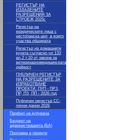
РЕГИСТЪР НА
ИЗДАДЕНИТЕ
РАЗРЕШЕНИЯ ЗА
СТРОЕЖ 2025г.
Регистър на
юридическите лица с
нестопанска цел, в които
участва общината
Регистър на домашните
кучета съгласно чл.133
ал.2 т.10 от закона за
ветеринарномедицинската
дейност
ПУБЛИЧЕН РЕГИСТЪР
НА РАЗРЕШЕНИТЕ ЗА
ИЗРАБОТВАНЕ
ПРОЕКТИ: ПУП - ПРЗ,
ПР, ПЗ, ПП - 2026 год
Публичен регистър СС-
лични данни 2026
Профил на купувача
Бюджет на
администрацията (БА)
Програми и проекти