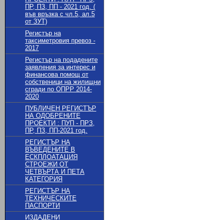
ПР, ПЗ, ПП - 2021 год. (
във връзка с чл.5, ал.5
от ЗУТ)
Регистър на
таксиметровия превоз -
2017
Регистър на подадените
заявления за интерес и
финансова помощ от
собственици на жилищни
сгради по ОПРР 2014-
2020
ПУБЛИЧЕН РЕГИСТЪР
НА ОДОБРЕНИТЕ
ПРОЕКТИ : ПУП - ПРЗ,
ПР, ПЗ, ПП-2021 год.
РЕГИСТЪР НА
ВЪВЕДЕНИТЕ В
ЕСКПЛОАТАЦИЯ
СТРОЕЖИ ОТ
ЧЕТВЪРТА И ПЕТА
КАТЕГОРИЯ
РЕГИСТЪР НА
ТЕХНИЧЕСКИТЕ
ПАСПОРТИ
ИЗДАДЕНИ