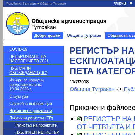
Форум
■
Република България ■ Община Тутракан
Добре дошли
Община Тутракан
Общински съ
РЕГИСТЪР НА
COVID-19
ПРЕБРОЯВАНЕ НА
ЕСКПЛОАТАЦИ
НАСЕЛЕНИЕТО 2021
ПУБЛИЧНИ
ПЕТА КАТЕГО
ОБСЪЖДАНИЯ (ПО)
Избори за народни
11/7/2018
представители на
->
Община Тутракан
Публ
19.04.2026 г.
Структура
Служебна информация
Прикачени файлов
Нормативни документи
РЕГИСТЪР НА
Публични регистри (ПР)
Регистър на проектите
ОТ ЧЕТВЪРТА И П
ПУБЛИЧЕН РЕГИСТЪР