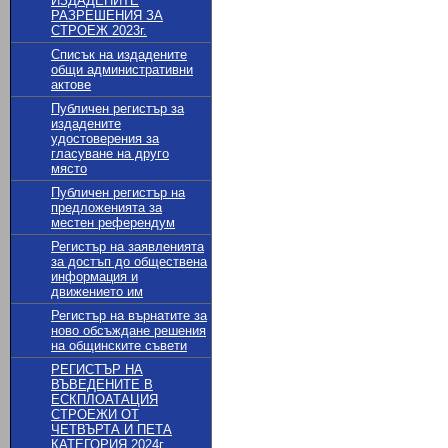
ИЗДАДЕНИТЕ
РАЗРЕШЕНИЯ ЗА
СТРОЕЖ 2023г.
Списък на издадените
общи административни
актове
Публичен регистър за
издадените
удостоверения за
гласуване на друго
място
Публичен регистър на
предложенията за
местен референдум
Регистър на заявленията
за достъп до обществена
информация и
движението им
Регистър на върнатите за
ново обсъждане решения
на общинските съвети
РЕГИСТЪР НА
ВЪВЕДЕНИТЕ В
ЕСКПЛОАТАЦИЯ
СТРОЕЖИ ОТ
ЧЕТВЪРТА И ПЕТА
КАТЕГОРИЯ 2024г.