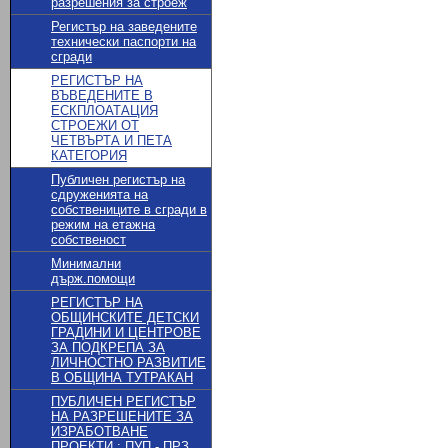
разрешения за строеж
Регистър на заведените
технически паспорти на
сгради
РЕГИСТЪР НА
ВЪВЕДЕНИТЕ В
ЕСКПЛОАТАЦИЯ
СТРОЕЖИ ОТ
ЧЕТВЪРТА И ПЕТА
КАТЕГОРИЯ
Публичен регистър на
сдруженията на
собствениците в сгради в
режим на етажна
собственост
Минимални
държ.помощи
РЕГИСТЪР НА
ОБЩИНСКИТЕ ДЕТСКИ
ГРАДИНИ И ЦЕНТРОВЕ
ЗА ПОДКРЕПА ЗА
ЛИЧНОСТНО РАЗВИТИЕ
В ОБЩИНА ТУТРАКАН
ПУБЛИЧЕН РЕГИСТЪР
НА РАЗРЕШЕНИТЕ ЗА
ИЗРАБОТВАНЕ
ПРОЕКТИ : ПУП - ПРЗ,