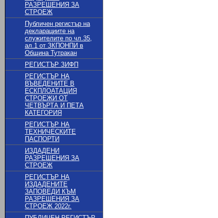
РАЗРЕШЕНИЯ ЗА
СТРОЕЖ
Публичен регистър на
декларациите на
служителите по чл.35,
ал.1 от ЗКПОНПИ в
Община Тутракан
РЕГИСТЪР ЗИФП
РЕГИСТЪР НА
ВЪВЕДЕНИТЕ В
ЕСКПЛОАТАЦИЯ
СТРОЕЖИ ОТ
ЧЕТВЪРТА И ПЕТА
КАТЕГОРИЯ
РЕГИСТЪР НА
ТЕХНИЧЕСКИТЕ
ПАСПОРТИ
ИЗДАДЕНИ
РАЗРЕШЕНИЯ ЗА
СТРОЕЖ
РЕГИСТЪР НА
ИЗДАДЕНИТЕ
ЗАПОВЕДИ КЪМ
РАЗРЕШЕНИЯ ЗА
СТРОЕЖ 2022г.
ПУБЛИЧЕН РЕГИСТЪР