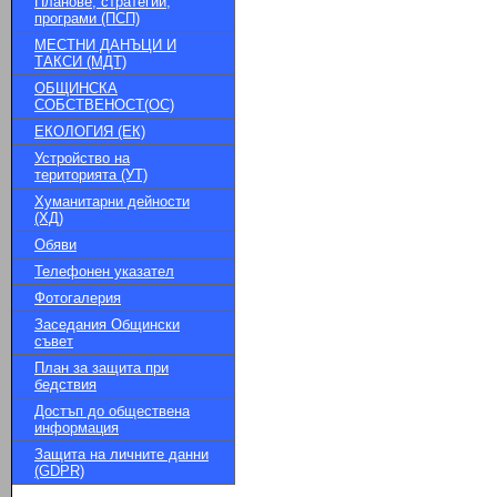
Планове, стратегии,
програми (ПСП)
МЕСТНИ ДАНЪЦИ И
ТАКСИ (МДТ)
ОБЩИНСКА
СОБСТВЕНОСТ(ОС)
ЕКОЛОГИЯ (ЕК)
Устройство на
територията (УТ)
Хуманитарни дейности
(ХД)
Обяви
Телефонен указател
Фотогалерия
Заседания Общински
съвет
План за защита при
бедствия
Достъп до обществена
информация
Защита на личните данни
(GDPR)