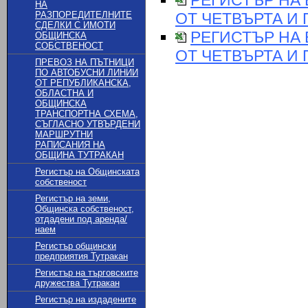
РЕГИСТЪР НА
НА
РАЗПОРЕДИТЕЛНИТЕ
ОТ ЧЕТВЪРТА И 
СДЕЛКИ С ИМОТИ
РЕГИСТЪР НА
ОБЩИНСКА
СОБСТВЕНОСТ
ОТ ЧЕТВЪРТА И П
ПРЕВОЗ НА ПЪТНИЦИ
ПО АВТОБУСНИ ЛИНИИ
ОТ РЕПУБЛИКАНСКА,
ОБЛАСТНА И
ОБЩИНСКА
ТРАНСПОРТНА СХЕМА,
СЪГЛАСНО УТВЪРДЕНИ
МАРШРУТНИ
РАПИСАНИЯ НА
ОБЩИНА ТУТРАКАН
Регистър на Общинската
собственост
Регистър на земи,
Общинска собственост,
отдадени под аренда/
наем
Регистър общински
предприятия Тутракан
Регистър на търговските
дружества Тутракан
Регистър на издадените