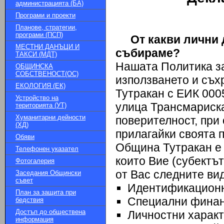
администрацията (БА)
Програми и проекти
Планове, стратегии,
програми (ПСП)
От какви лични д
МЕСТНИ ДАНЪЦИ И
събираме?
ТАКСИ (МДТ)
Нашата Политика з
ОБЩИНСКА
СОБСТВЕНОСТ(ОС)
използването и съх
ЕКОЛОГИЯ (ЕК)
Тутракан с ЕИК 000
Устройство на
улица Трансмариска
територията (УТ)
Хуманитарни дейности
поверителност, при
(ХД)
прилагайки своята 
Обяви
Община Тутракан е 
Телефонен указател
които Вие (субектъ
Фотогалерия
от Вас следните ви
Заседания Общински
съвет
Идентификационн
План за защита при
Специални финан
бедствия
Достъп до обществена
Личностни характ
информация