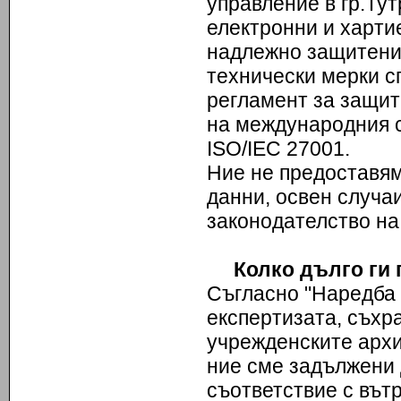
управление в гр.Тут
електронни и харти
надлежно защитени
технически мерки с
регламент за защит
на международния 
ISO/IEC 27001.
Ние не предоставям
данни, освен случа
законодателство на
Колко дълго ги 
Съгласно "Наредба 
експертизата, съхр
учрежденските архи
ние сме задължени 
съответствие с вът