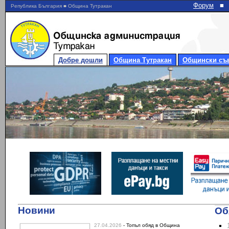
Форум
■
Република България ■ Община Тутракан
Добре дошли
Община Тутракан
Общински съ
Новини
Об
27.04.2026
- Топъл обяд в Община