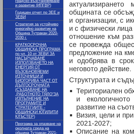
градско възстановяване
актуализирането 
и развитие (ИПГВР)
общината се обсъж
Годишен отчет по ЗЕЕ и
ЗЕВИ
и организации, с и
Стратегия за устойчиво
и с физически лица
енергийно развитие на
Община Тутракан 2020-
отношение към раз
2030 г.
се провежда общес
КРАТКОСРОЧНА
ОБЩИНСКА ПРОГРАМА
предложение на км
по чл. 10 от ЗЕВИ ЗА
НАСЪРЧАВАНЕ
и одобрява в сро
ИЗПОЛЗВАНЕТО НА
ЕНЕРГИЯ ОТ
неговото действие.
ВЪЗОБНОВЯЕМИ
ИЗТОЧНИЦИ И
Структурата и съдъ
БИОГОРИВА ЧАСТ ОТ
ДЪЛГОСРОЧНАТА
Териториален обх
(СЪЗДАВАНЕ НА
„РАБОТНОТО ТЯЛО“ЗА
и екологичното
ИЗПЪЛНЕНИЕ НА
ПРОГРАМИТЕ И
развитие на съот
СТРАТЕГИИТЕ -
ОБЩИНСКИ ЮТИЛИТИ
Визия, цели и пр
КЛЪСТЕР)
2021-2027;
Програма за опазване на
околната среда на
Описание на ком
община Тутракан 2021-