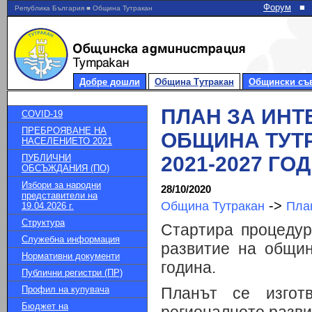
Форум
■
Република България ■ Община Тутракан
Добре дошли
Община Тутракан
Общински съ
ПЛАН ЗА ИНТ
COVID-19
ПРЕБРОЯВАНЕ НА
ОБЩИНА ТУТР
НАСЕЛЕНИЕТО 2021
ПУБЛИЧНИ
2021-2027 ГО
ОБСЪЖДАНИЯ (ПО)
Избори за народни
28/10/2020
представители на
->
Община Тутракан
План
19.04.2026 г.
Структура
Стартира процедур
Служебна информация
развитие на общи
Нормативни документи
година.
Публични регистри (ПР)
Профил на купувача
Планът се изгот
Бюджет на