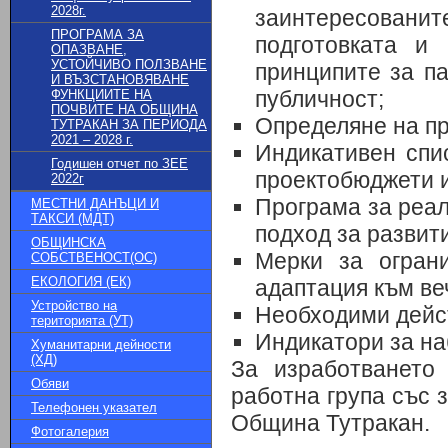
2028г.
заинтересова
ПРОГРАМА ЗА
подготовката и
ОПАЗВАНЕ,
УСТОЙЧИВО ПОЛЗВАНЕ
принципите за п
И ВЪЗСТАНОВЯВАНЕ
публичност;
ФУНКЦИИТЕ НА
ПОЧВИТЕ НА ОБЩИНА
Определяне на пр
ТУТРАКАН ЗА ПЕРИОДА
2021 – 2028 г.
Индикативен спи
Годишен отчет по ЗЕЕ
проектобюджети и
2022г
Програма за реал
МЕСТНИ ДАНЪЦИ И
ТАКСИ (МДТ)
подход за развит
ОБЩИНСКА
Мерки за огран
СОБСТВЕНОСТ(ОС)
ЕКОЛОГИЯ (ЕК)
адаптация към ве
Устройство на
Необходими дейст
територията (УТ)
Индикатори за на
Хуманитарни дейности
(ХД)
За изработването
Обяви
работна група със 
Телефонен указател
Община Тутракан.
Фотогалерия