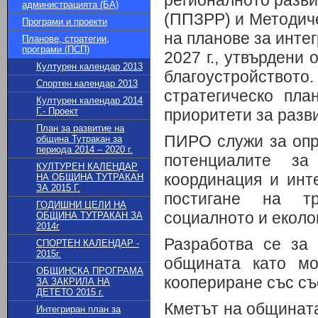
регионалното разви
администрацията (БА)
(ППЗРР) и Методиче
Програми и проекти
на планове за инте
Планове, стратегии,
програми (ПСП)
2027 г., утвърдени
Културен календар 2013
благоустройството.
Спортен календар 2013
стратегическо пла
Културен календар 2014
Г.- Проект
приоритети за разв
План за развитие на
ПИРО служи за опр
община Тутракан за
периода 2014 – 2020 г.
потенциалите з
КУЛТУРЕН КАЛЕНДАР
координация и инт
НА ОБЩИНА ТУТРАКАН
ЗА 2015 Г.
постигане на тр
ГОДИШНИ ЦЕЛИ НА
социалното и еколо
ОБЩИНА ТУТРАКАН ЗА
2014г
Разработва се за 
СПОРТЕН КАЛЕНДАР -
2015г.
общината като мо
ОБЩИНСКА ПРОГРАМА
коопериране със с
ЗА ЗАКРИЛА НА
ДЕТЕТО 2015 г.
Кметът на общината
Интегриран план за