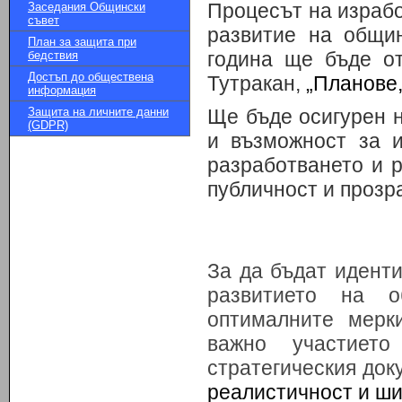
Процесът на израбо
Заседания Общински
съвет
развитие на общи
План за защита при
година ще бъде о
бедствия
Достъп до обществена
Тутракан,
„Планове,
информация
Защита на личните данни
Ще бъде осигурен 
(GDPR)
и възможност за и
разработването и 
публичност и прозр
За да бъдат идент
развитието на о
оптималните мерк
важно участиет
стратегическия до
реалистичност и ши