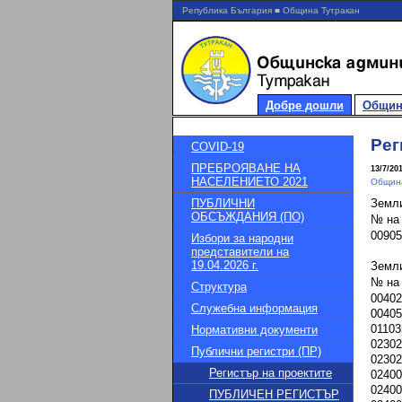
Република България ■ Община Тутракан
Добре дошли
Общин
Рег
COVID-19
ПРЕБРОЯВАНЕ НА
13/7/20
НАСЕЛЕНИЕТО 2021
Община
ПУБЛИЧНИ
Земл
ОБСЪЖДАНИЯ (ПО)
№ на
00905
Избори за народни
представители на
19.04.2026 г.
Земли
№ на
Структура
00402
Служебна информация
00405
01103
Нормативни документи
02302
Публични регистри (ПР)
02302
Регистър на проектите
02400
02400
ПУБЛИЧЕН РЕГИСТЪР