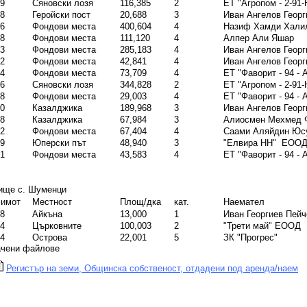
9
Сяновски лозя
116,385
2
ЕТ "Агропом - 2-91
8
Геройски пост
20,688
3
Иван Ангелов Георг
6
Фондови места
400,604
4
Назиф Хамди Хали
8
Фондови места
111,120
4
Алпер Али Яшар
3
Фондови места
285,183
4
Иван Ангелов Георг
2
Фондови места
42,841
4
Иван Ангелов Георг
4
Фондови места
73,709
4
ЕТ "Фаворит - 94 -
6
Сяновски лозя
344,828
2
ЕТ "Агропом - 2-91
8
Фондови места
29,003
4
ЕТ "Фаворит - 94 -
0
Казалджика
189,968
3
Иван Ангелов Георг
8
Казалджика
67,984
3
Алиосмен Мехмед 
2
Фондови места
67,404
4
Саами Аляйдин Ю
9
Юперски път
48,940
3
"Елвира НН" ЕОО
1
Фондови места
43,583
4
ЕТ "Фаворит - 94 -
ище с. Шуменци
 имот
Местност
Площ/дка
кат.
Наемател
8
Айкъна
13,000
1
Иван Георгиев Пейч
4
Църковните
100,003
2
"Трети май" ЕООД
4
Острова
22,001
5
ЗК "Прогрес"
ачени файлове
Регистър на земи, Общинска собственост, отдадени под аренда/наем