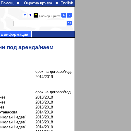
Помощ
■
Обратна връзка
■
English
Размер шрифт
на информация
ни под аренда/наем
срок на договор/год.
2014/2019
срок на договор/год.
иев
2013/2018
иев
2013/2018
чев
2013/2018
Атанасова
2014/2019
Николай Недев"
2013/2018
Николай Недев"
2013/2018
Николай Недев"
2014/2019