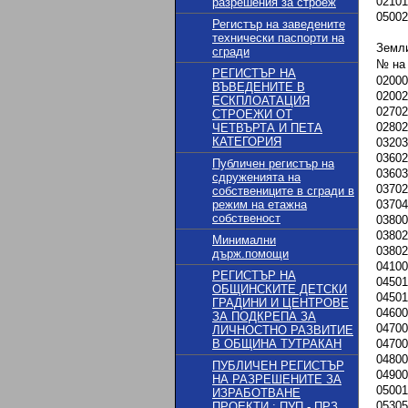
02101
разрешения за строеж
05002
Регистър на заведените
технически паспорти на
Земли
сгради
№ на
РЕГИСТЪР НА
02000
ВЪВЕДЕНИТЕ В
02002
ЕСКПЛОАТАЦИЯ
02702
СТРОЕЖИ ОТ
02802
ЧЕТВЪРТА И ПЕТА
КАТЕГОРИЯ
03203
03602
Публичен регистър на
03603
сдруженията на
03702
собствениците в сгради в
режим на етажна
03704
собственост
03800
03802
Минимални
03802
държ.помощи
04100
РЕГИСТЪР НА
04501
ОБЩИНСКИТЕ ДЕТСКИ
04501
ГРАДИНИ И ЦЕНТРОВЕ
04600
ЗА ПОДКРЕПА ЗА
04700
ЛИЧНОСТНО РАЗВИТИЕ
В ОБЩИНА ТУТРАКАН
04700
04800
ПУБЛИЧЕН РЕГИСТЪР
04900
НА РАЗРЕШЕНИТЕ ЗА
05001
ИЗРАБОТВАНЕ
05305
ПРОЕКТИ : ПУП - ПРЗ,