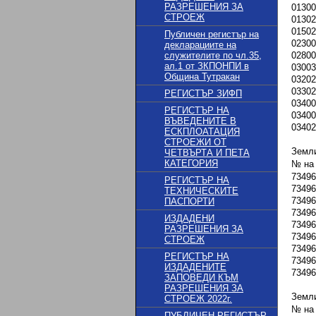
РАЗРЕШЕНИЯ ЗА
01300
СТРОЕЖ
01302
01502
Публичен регистър на
02300
декларациите на
служителите по чл.35,
02800
ал.1 от ЗКПОНПИ в
03003
Община Тутракан
03202
03302
РЕГИСТЪР ЗИФП
03400
РЕГИСТЪР НА
03400
ВЪВЕДЕНИТЕ В
03402
ЕСКПЛОАТАЦИЯ
СТРОЕЖИ ОТ
Земли
ЧЕТВЪРТА И ПЕТА
КАТЕГОРИЯ
№ на
73496
РЕГИСТЪР НА
73496
ТЕХНИЧЕСКИТЕ
73496
ПАСПОРТИ
73496
ИЗДАДЕНИ
73496
РАЗРЕШЕНИЯ ЗА
73496
СТРОЕЖ
73496
РЕГИСТЪР НА
73496
ИЗДАДЕНИТЕ
73496
ЗАПОВЕДИ КЪМ
РАЗРЕШЕНИЯ ЗА
Земл
СТРОЕЖ 2022г.
№ на
ПУБЛИЧЕН РЕГИСТЪР