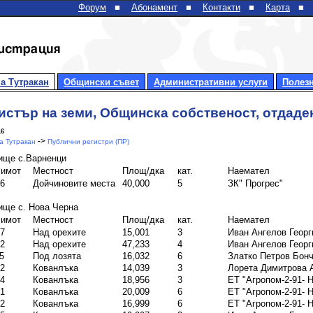
Форум
■
Абонамент
■
Контакти
■
Карта
■
а Тутракан
Общински съвет
Административни услуги
Полез
истър на земи, Общинска собственост, отдаде
16
->
 Тутракан
Публични регистри (ПР)
ище с.Варненци
 имот
Местност
Площ/дка
кат.
Наемател
6
Дойчиновите места
40,000
5
ЗК" Прогрес"
ще с. Нова Черна
 имот
Местност
Площ/дка
кат.
Наемател
7
Над орехите
15,001
3
Иван Ангелов Георг
2
Над орехите
47,233
4
Иван Ангелов Георг
5
Под лозята
16,032
6
Златко Петров Бон
2
Кованлъка
14,039
3
Лорета Димитрова 
4
Кованлъка
18,956
3
ЕТ "Агропом-2-91- 
1
Кованлъка
20,009
6
ЕТ "Агропом-2-91- 
2
Кованлъка
16,999
6
ЕТ "Агропом-2-91- 