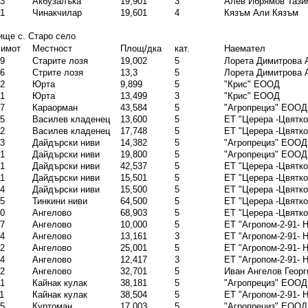
3
Акбузалъка
19,901
3
Алев Ибрямов Тази
1
Чинакчилар
19,601
4
Кязъм Али Кязъм
ще с. Старо село
 имот
Местност
Площ/дка
кат.
Наемател
9
Старите лозя
19,002
5
Лорета Димитрова 
6
Стрите лозя
13,3
5
Лорета Димитрова 
2
Юрта
9,899
5
"Крис" ЕООД
1
Юрта
13,499
3
"Крис" ЕООД
7
Караорман
43,584
5
"Агропрециз" ЕООД
5
Василев кладенец
13,600
5
ЕТ "Церера -Цвятко
2
Василев кладенец
17,748
5
ЕТ "Церера -Цвятко
3
Дайдърски ниви
14,382
5
"Агропрециз" ЕООД
1
Дайдърски ниви
19,800
5
"Агропрециз" ЕООД
1
Дайдърски ниви
42,537
5
ЕТ "Церера -Цвятко
1
Дайдърски ниви
15,501
5
ЕТ "Церера -Цвятко
4
Дайдърски ниви
15,500
5
ЕТ "Церера -Цвятко
5
Тинкини ниви
64,500
5
ЕТ "Церера -Цвятко
0
Ангелово
68,903
5
ЕТ "Церера -Цвятко
7
Ангелово
10,000
5
ЕТ "Агропом-2-91- 
4
Ангелово
13,161
3
ЕТ "Агропом-2-91- 
2
Ангелово
25,001
5
ЕТ "Агропом-2-91- 
4
Ангелово
12,417
3
ЕТ "Агропом-2-91- 
2
Ангелово
32,701
5
Иван Ангелов Георг
1
Кайнак кулак
38,181
5
"Агропрециз" ЕООД
1
Кайнак кулак
38,504
5
ЕТ "Агропом-2-91- 
5
Куртоман
17,003
5
"Агропрециз" ЕООД