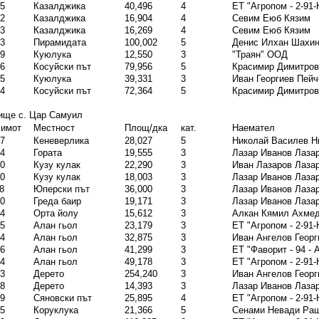
5
Казалджика
40,496
4
ЕТ "Агропом - 2-91
2
Казалджика
16,904
4
Севим Еюб Кязим
3
Казалджика
16,269
4
Севим Еюб Кязим
3
Пирамидата
100,002
5
Денис Илхан Шахи
9
Куюлука
12,550
3
"Траян" ООД
6
Косуйски път
79,956
5
Красимир Димитро
5
Куюлука
39,331
3
Иван Георгиев Пейч
4
Косуйски път
72,364
5
Красимир Димитро
ище с. Цар Самуил
 имот
Местност
Площ/дка
кат.
Наемател
7
Кеневерлика
28,027
5
Николай Василев Н
4
Гората
19,555
3
Лазар Иванов Лаза
0
Кузу кулак
22,290
3
Иван Лазаров Лаза
0
Кузу кулак
18,003
3
Лазар Иванов Лаза
8
Юперски път
36,000
3
Лазар Иванов Лаза
0
Греда баир
19,171
3
Лазар Иванов Лаза
4
Орта йолу
15,612
3
Алкан Кямил Ахме
5
Алан гьол
23,179
3
ЕТ "Агропом - 2-91
4
Алан гьол
32,875
3
Иван Ангелов Георг
6
Алан гьол
41,299
3
ЕТ "Фаворит - 94 -
4
Алан гьол
49,178
3
ЕТ "Агропом - 2-91
3
Дерето
254,240
3
Иван Ангелов Георг
8
Дерето
14,393
3
Лазар Иванов Лаза
9
Сяновски път
25,895
4
ЕТ "Агропом - 2-91
5
Коруклука
21,366
5
Сенами Невади Ра