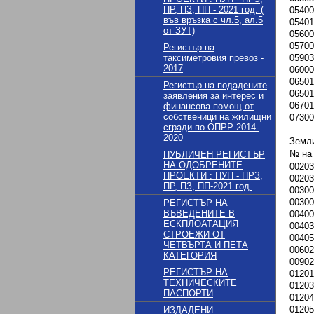
ПР, ПЗ, ПП - 2021 год. (
05400
във връзка с чл.5, ал.5
05401
от ЗУТ)
05600
05700
Регистър на
таксиметровия превоз -
05903
2017
06000
06501
Регистър на подадените
06501
заявления за интерес и
06701
финансова помощ от
собственици на жилищни
07300
сгради по ОПРР 2014-
2020
Земл
№ на
ПУБЛИЧЕН РЕГИСТЪР
НА ОДОБРЕНИТЕ
00203
ПРОЕКТИ : ПУП - ПРЗ,
00203
ПР, ПЗ, ПП-2021 год.
00300
00300
РЕГИСТЪР НА
ВЪВЕДЕНИТЕ В
00400
ЕСКПЛОАТАЦИЯ
00403
СТРОЕЖИ ОТ
00405
ЧЕТВЪРТА И ПЕТА
00602
КАТЕГОРИЯ
00902
РЕГИСТЪР НА
01201
ТЕХНИЧЕСКИТЕ
01203
ПАСПОРТИ
01204
01205
ИЗДАДЕНИ