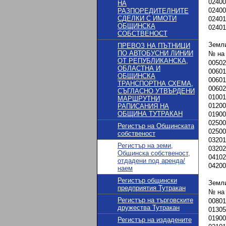
02400
НА
02400
РАЗПОРЕДИТЕЛНИТЕ
СДЕЛКИ С ИМОТИ
02401
ОБЩИНСКА
02401
СОБСТВЕНОСТ
Земл
ПРЕВОЗ НА ПЪТНИЦИ
ПО АВТОБУСНИ ЛИНИИ
№ на
ОТ РЕПУБЛИКАНСКА,
00502
ОБЛАСТНА И
00601
ОБЩИНСКА
00601
ТРАНСПОРТНА СХЕМА,
00602
СЪГЛАСНО УТВЪРДЕНИ
01001
МАРШРУТНИ
01200
РАПИСАНИЯ НА
ОБЩИНА ТУТРАКАН
01900
02500
Регистър на Общинската
02500
собственост
03201
Регистър на земи,
03202
Общинска собственост,
04102
отдадени под аренда/
04200
наем
Регистър общински
Земл
предприятия Тутракан
№ на
Регистър на търговските
00801
дружества Тутракан
01305
01900
Регистър на издадените