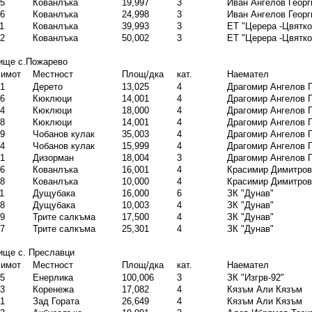
5
Кованлъка
19,997
3
Иван Ангелов Георг
6
Кованлъка
24,998
3
Иван Ангелов Георг
1
Кованлъка
39,993
3
ЕТ "Церера -Цвятко
2
Кованлъка
50,002
3
ЕТ "Церера -Цвятко
ище с.Пожарево
 имот
Местност
Площ/дка
кат.
Наемател
1
Дерето
13,025
4
Драгомир Ангелов 
6
Кюклюци
14,001
4
Драгомир Ангелов 
4
Кюклюци
18,000
4
Драгомир Ангелов 
8
Кюклюци
14,001
4
Драгомир Ангелов 
9
Чобанов кулак
35,003
4
Драгомир Ангелов 
4
Чобанов кулак
15,999
4
Драгомир Ангелов 
1
Дизорман
18,004
3
Драгомир Ангелов 
6
Кованлъка
16,001
4
Красимир Димитро
8
Кованлъка
10,000
4
Красимир Димитро
1
Дущубака
16,000
6
ЗК "Дунав"
8
Дущубака
10,003
4
ЗК "Дунав"
9
Трите салкъма
17,500
4
ЗК "Дунав"
7
Трите салкъма
25,301
4
ЗК "Дунав"
ище с. Преславци
 имот
Местност
Площ/дка
кат.
Наемател
5
Енерлика
100,006
3
ЗК "Изгрв-92"
3
Коренежа
17,082
4
Кязъм Али Кязъм
1
Зад Гората
26,649
4
Кязъм Али Кязъм