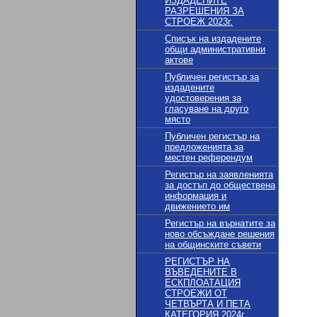
ИЗДАДЕНИТЕ
РАЗРЕШЕНИЯ ЗА
СТРОЕЖ 2023г.
Списък на издадените
общи административни
актове
Публичен регистър за
издадените
удостоверения за
гласуване на друго
място
Публичен регистър на
предложенията за
местен референдум
Регистър на заявленията
за достъп до обществена
информация и
движението им
Регистър на върнатите за
ново обсъждане решения
на общинските съвети
РЕГИСТЪР НА
ВЪВЕДЕНИТЕ В
ЕСКПЛОАТАЦИЯ
СТРОЕЖИ ОТ
ЧЕТВЪРТА И ПЕТА
КАТЕГОРИЯ 2024г.