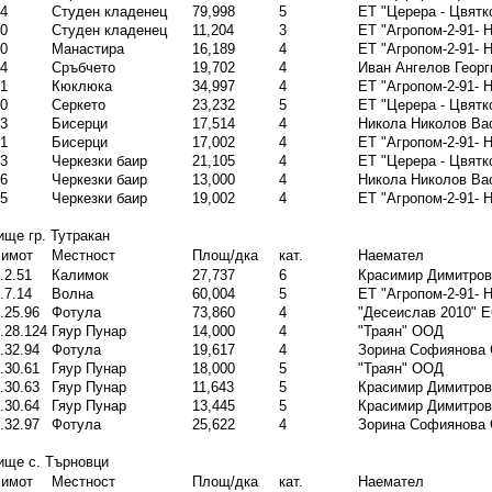
4
Студен кладенец
79,998
5
ЕТ "Церера - Цвятк
0
Студен кладенец
11,204
3
ЕТ "Агропом-2-91- 
0
Манастира
16,189
4
ЕТ "Агропом-2-91- 
4
Сръбчето
19,702
4
Иван Ангелов Георг
1
Кюклюка
34,997
4
ЕТ "Агропом-2-91- 
0
Серкето
23,232
5
ЕТ "Церера - Цвятк
3
Бисерци
17,514
4
Никола Николов Ва
1
Бисерци
17,002
4
ЕТ "Агропом-2-91- 
3
Черкезки баир
21,105
4
ЕТ "Церера - Цвятк
6
Черкезки баир
13,000
4
Никола Николов Ва
5
Черкезки баир
19,002
4
ЕТ "Агропом-2-91- 
ще гр. Тутракан
 имот
Местност
Площ/дка
кат.
Наемател
.2.51
Калимок
27,737
6
Красимир Димитро
.7.14
Волна
60,004
5
ЕТ "Агропом-2-91- 
.25.96
Фотула
73,860
4
"Десеислав 2010" 
.28.124
Гяур Пунар
14,000
4
"Траян" ООД
.32.94
Фотула
19,617
4
Зорина Софиянова
.30.61
Гяур Пунар
18,000
5
"Траян" ООД
.30.63
Гяур Пунар
11,643
5
Красимир Димитро
.30.64
Гяур Пунар
13,445
5
Красимир Димитро
.32.97
Фотула
25,622
4
Зорина Софиянова
ище с. Търновци
 имот
Местност
Площ/дка
кат.
Наемател