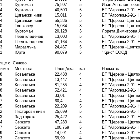
1
Куртоман
75,807
5
Иван Ангелов Георг
4
Куртоман
40,500
5
ЕТ "Агропом-2-91- 
5
Цигански ниви
15,011
3
ЕТ "Агропом-2-91- 
4
Цигански ниви
55,336
5
ЕТ "Церера -Цвятко
0
Топ корсу
15,034
3
ЕТ "Церера -Цвятко
4
Куртоман
20,128
3
Лорета Димитрова 
0
Пеев кладенец
13,000
5
ЕТ "Агропом-2-91- 
4
Пеев кладенец
41,164
5
ЕТ "Агропом-2-91- 
3
Маразлъка
24,467
5
ЕТ "Церера -Цвятко
1
Юрта
90,079
5
"Крис" ЕООД
ище с. Сяново
 имот
Местност
Площ/дка
кат.
Наемател
8
Кованлъка
22,488
4
ЕТ "Церера - Цвятк
9
Кованлъка
13,447
4
ЕТ "Церера - Цвятк
3
Кованлъка
81,255
4
ЕТ "Агропом-2-91- 
8
Кованлъка
52,421
4
ЕТ "Агропом-2-91- 
6
Кованлъка
33,01
4
ЕТ "Церера - Цвятк
7
Кованлъка
60,4
4
ЕТ "Церера - Цвятк
5
Кованлъка
22,209
5
ЕТ "Агропом-2-91- 
2
Нисторови ниви
25,699
5
ЕТ "Агропом-2-91- 
3
Зад гората
25,422
5
ЕТ "Агропом-2-91- 
4
Серкето
47,283
4
ЕТ "Церера - Цвятк
7
Серкето
100,769
5
ЕТ "Агропом-2-91- 
9
Серкето
14,991
4
ЕТ "Агропом-2-91- 
3
Серкето
59,99
4
ЕТ "Церера - Цвятк