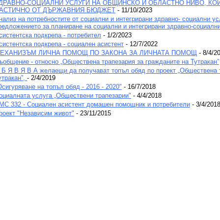
ДРАВНО-СОЦИАЛНИ УСЛУГИ НА ОБЩИНСКО И ОБЛАСТНО НИВО, КО
АСТИЧНО ОТ ДЪРЖАВНИЯ БЮДЖЕТ
- 11/10/2023
нализ на потребностите от социални и интегрирани здравно- социални ус
редложението за планиране на социални и интегрирани здравно-социални
систентска подкрепа - потребител
- 1/2/2023
систентска подкрепа - социален асистент
- 12/7/2022
ЕХАНИЗЪМ ЛИЧНА ПОМОЩ ПО ЗАКОНА ЗА ЛИЧНАТА ПОМОЩ
- 8/4/2
ъобщение - относно „Обществена трапезария за гражданите на Тутракан”
 Б Я В Я В А желаещи да получават топъл обяд по проект „Обществена 
утракан”,
- 2/4/2019
Осигуряване на топъл обяд - 2016 - 2020"
- 16/7/2018
оциалната услуга „Обществени трапезарии"
- 4/4/2018
МС 332 - Социален асистент домашен помощник и потребители
- 3/4/201
роект "Независим живот"
- 23/11/2015