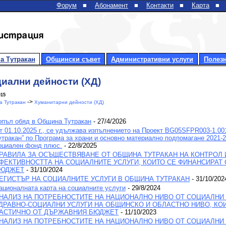
Форум
■
Абонамент
■
Контакти
■
Карта
■
а Тутракан
Общински съвет
Административни услуги
Полез
иални дейности (ХД)
015
->
 Тутракан
Хуманитарни дейности (ХД)
опъл обяд в Община Тутракан
- 27/4/2026
т 01.10.2025 г., се удължава изпълнението на Проект BG05SFPR003-1.00
утракан” по Програма за храни и основно материално подпомагане 2021
оциален фонд плюс.
- 22/8/2025
РАВИЛА ЗА ОСЪЩЕСТВЯВАНЕ ОТ ОБЩИНА ТУТРАКАН НА КОНТРОЛ 
ФЕКТИВНОСТТА НА СОЦИАЛНИТЕ УСЛУГИ, КОИТО СЕ ФИНАНСИРАТ
ЮДЖЕТ
- 31/10/2024
ЕГИСТЪР НА СОЦИАЛНИТЕ УСЛУГИ В ОБЩИНА ТУТРАКАН
- 31/10/202
ационалната карта на социалните услуги
- 29/8/2024
НАЛИЗ НА ПОТРЕБНОСТИТЕ НА НАЦИОНАЛНО НИВО ОТ СОЦИАЛНИ 
ДРАВНО-СОЦИАЛНИ УСЛУГИ НА ОБЩИНСКО И ОБЛАСТНО НИВО, КО
АСТИЧНО ОТ ДЪРЖАВНИЯ БЮДЖЕТ
- 11/10/2023
НАЛИЗ НА ПОТРЕБНОСТИТЕ НА НАЦИОНАЛНО НИВО ОТ СОЦИАЛНИ 