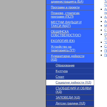
З
администрацията (БА)
Ч
Програми и проекти
А
п
Планове, стратегии,
програми (ПСП)
А
А
МЕСТНИ ДАНЪЦИ И
М
ТАКСИ (МДТ)
С
ОБЩИНСКА
О
СОБСТВЕНОСТ(ОС)
Т
ЕКОЛОГИЯ (ЕК)
"
С
Устройство на
територията (УТ)
П
П
Хуманитарни дейности
(ХД)
Образование
Култура
Спорт
Социални дейности (ХД)
СЪОБЩЕНИЯ И ОБЯВИ
(ХД)
ЗАПОВЕДИ (ХД)
Детски градини (ХД)