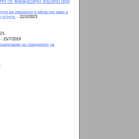
ИТО СЕ ФИНАНСИРАТ ИЗЦЯЛО ИЛИ
луги на общинско и областно ниво и
 услуги.
- 22/2/2023
021
- 15/7/2019
трапезария за гражданите на
8