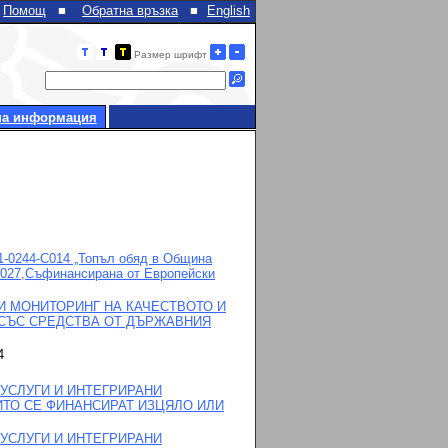
Помощ
■
Обратна връзка
■
English
Размер шрифт
на информация
1-0244-C014 „Топъл обяд в Община
-2027,Съфинансирана от Европейски
И МОНИТОРИНГ НА КАЧЕСТВОТО И
 СЪС СРЕДСТВА ОТ ДЪРЖАВНИЯ
4
УСЛУГИ И ИНТЕГРИРАНИ
ИТО СЕ ФИНАНСИРАТ ИЗЦЯЛО ИЛИ
УСЛУГИ И ИНТЕГРИРАНИ