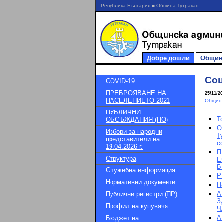
Република България ■ Община Тутракан
Добре дошли
Общин
Соц
COVID-19
ПРЕБРОЯВАНЕ НА
25/11/2
НАСЕЛЕНИЕТО 2021
Община
ПУБЛИЧНИ
Т
ОБСЪЖДАНИЯ (ПО)
О
Избори за народни
Т
представители на
с
19.04.2026 г.
П
Структура
Е
Б
Служебна информация
Р
Нормативни документи
Н
А
Публични регистри (ПР)
З
Профил на купувача
Ч
А
Бюджет на