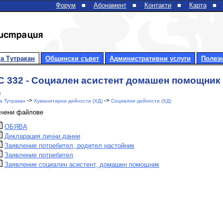
Форум
■
Абонамент
■
Контакти
■
Карта
■
а Тутракан
Общински съвет
Административни услуги
Полез
 332 - Социален асистент домашен помощник
8
->
->
 Тутракан
Хуманитарни дейности (ХД)
Социални дейности (ХД)
ачени файлове
ОБЯВА
Декларация лични данни
Заявление потребител, родител настойник
Заявление потребител
Заявление социален асистент, домашен помощник