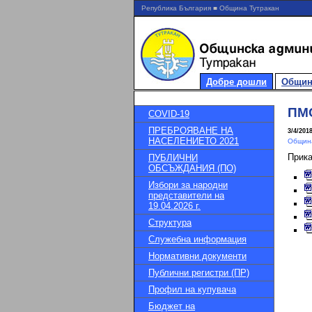
Република България ■ Община Тутракан
Добре дошли
Общин
ПМС
COVID-19
ПРЕБРОЯВАНЕ НА
3/4/201
НАСЕЛЕНИЕТО 2021
Община
Прик
ПУБЛИЧНИ
ОБСЪЖДАНИЯ (ПО)
Избори за народни
представители на
19.04.2026 г.
Структура
Служебна информация
Нормативни документи
Публични регистри (ПР)
Профил на купувача
Бюджет на