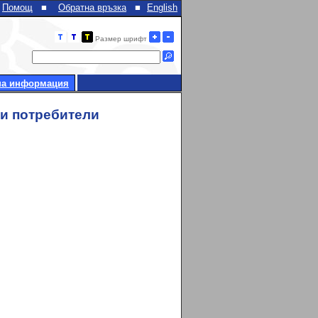
Помощ
■
Обратна връзка
■
English
Размер шрифт
на информация
 и потребители