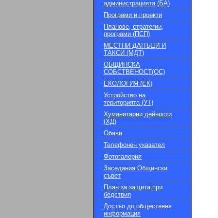
администрацията (БА)
Програми и проекти
Планове, стратегии,
програми (ПСП)
МЕСТНИ ДАНЪЦИ И
ТАКСИ (МДТ)
ОБЩИНСКА
СОБСТВЕНОСТ(ОС)
ЕКОЛОГИЯ (ЕК)
Устройство на
територията (УТ)
Хуманитарни дейности
(ХД)
Обяви
Телефонен указател
Фотогалерия
Заседания Общински
съвет
План за защита при
бедствия
Достъп до обществена
информация