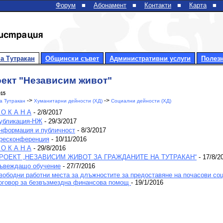
Форум
■
Абонамент
■
Контакти
■
Карта
■
а Тутракан
Общински съвет
Административни услуги
Полез
ект "Независим живот"
015
->
->
 Тутракан
Хуманитарни дейности (ХД)
Социални дейности (ХД)
 О К А Н А
- 2/8/2017
убликация-НЖ
- 29/3/2017
нформация и публичност
- 8/3/2017
ресконференция
- 10/11/2016
 О К А Н А
- 29/8/2016
РОЕКТ „НЕЗАВИСИМ ЖИВОТ ЗА ГРАЖДАНИТЕ НА ТУТРАКАН“
- 17/8/2
ъвеждащо обучение
- 27/7/2016
вободни работни места за длъжностите за предоставяне на почасови соц
оговор за безвъзмездна финансова помощ
- 19/1/2016