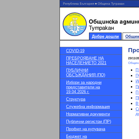
Република България ■ Община Тутракан
Добре дошли
Общин
Про
COVID-19
ПРЕБРОЯВАНЕ НА
23/11/2
НАСЕЛЕНИЕТО 2021
Община
П
ПУБЛИЧНИ
ОБСЪЖДАНИЯ (ПО)
П
И
Избори за народни
П
представители на
19.04.2026 г.
П
П
Структура
В
Служебна информация
С
д
Нормативни документи
Публични регистри (ПР)
Профил на купувача
Бюджет на