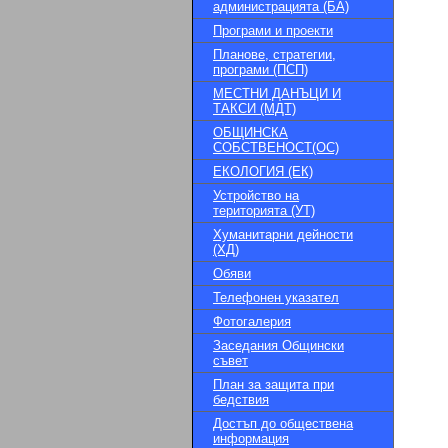
администрацията (БА)
Програми и проекти
Планове, стратегии,
програми (ПСП)
МЕСТНИ ДАНЪЦИ И
ТАКСИ (МДТ)
ОБЩИНСКА
СОБСТВЕНОСТ(ОС)
ЕКОЛОГИЯ (ЕК)
Устройство на
територията (УТ)
Хуманитарни дейности
(ХД)
Обяви
Телефонен указател
Фотогалерия
Заседания Общински
съвет
План за защита при
бедствия
Достъп до обществена
информация