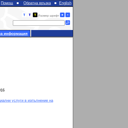
Помощ
■
Обратна връзка
■
English
Размер шрифт
на информация
016
иални услуги в изпълнение на