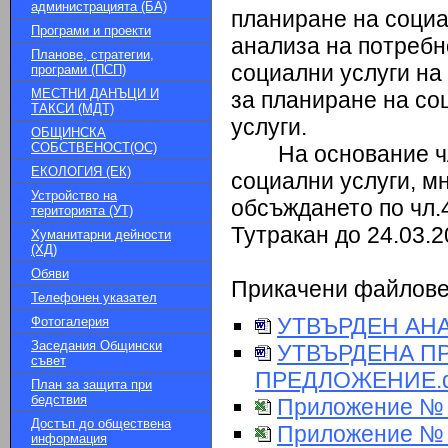
администрацията (БА)
планиране на социа
Програми и проекти
анализа на потребн
Планове, стратегии,
социални услуги на
програми (ПСП)
МЕСТНИ ДАНЪЦИ И
за планиране на со
ТАКСИ (МДТ)
услуги.
ОБЩИНСКА
СОБСТВЕНОСТ(ОС)
На основание ч
ЕКОЛОГИЯ (ЕК)
социални услуги, м
Устройство на
обсъждането по чл.
територията (УТ)
Тутракан до 24.03.2
Хуманитарни дейности
(ХД)
Обяви
Прикачени файлов
Телефонен указател
УТВЪРДЕН АНА
Фотогалерия
Заседания Общински
УТВЪРДЕНА П
съвет
ПРЕДЛОЖЕНИЕ.d
План за защита при
бедствия
Приложение № 
Достъп до обществена
Приложение № 2
информация