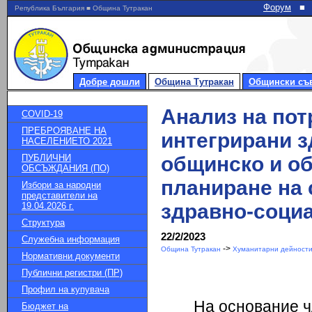
Форум
■
Република България ■ Община Тутракан
Добре дошли
Община Тутракан
Общински съ
Анализ на пот
COVID-19
ПРЕБРОЯВАНЕ НА
интегрирани з
НАСЕЛЕНИЕТО 2021
ПУБЛИЧНИ
общинско и об
ОБСЪЖДАНИЯ (ПО)
планиране на 
Избори за народни
представители на
здравно-социа
19.04.2026 г.
Структура
22/2/2023
Служебна информация
->
Община Тутракан
Хуманитарни дейности
Нормативни документи
Публични регистри (ПР)
Профил на купувача
На основание чл
Бюджет на