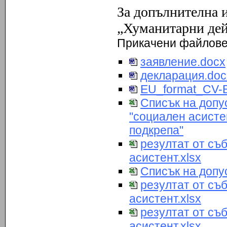
За допълнителна 
„Хуманитарни дей
Прикачени файлов
заявление.docx
декларация.doc
EU_format_CV-
Списък на допу
"социален асисте
подкрепа"
резултат от съ
асистент.xlsx
Списък на допу
резултат от съ
асистент.xlsx
резултат от съ
асистент.xlsx