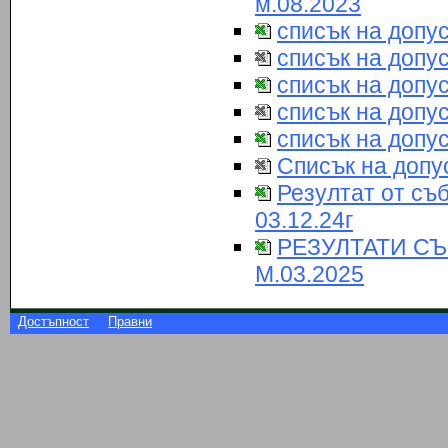
м.08.2023
списък на допу
списък на допу
списък на допу
списък на допу
списък на допу
Списък на допу
Резултат от съ
03.12.24г
РЕЗУЛТАТИ С
М.03.2025
Достъпност
Правни