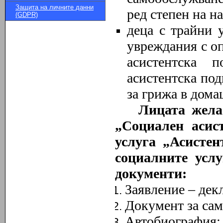
Защита на личните данни
ред степен на н
(GDPR)
деца с трайни 
увреждания с о
асистентска 
асистентска под
за грижа в дома
Лицата жела
„Социален асис
услуга „Асистен
социалните услу
документи:
Заявление – дек
Документ за сам
Автобиография;