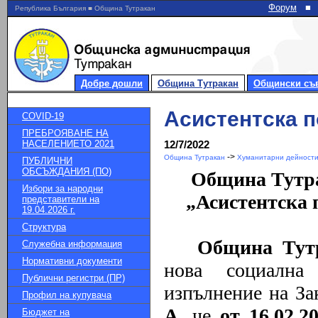
Форум
■
Република България ■ Община Тутракан
Добре дошли
Община Тутракан
Общински съ
Асистентска п
COVID-19
ПРЕБРОЯВАНЕ НА
НАСЕЛЕНИЕТО 2021
12/7/2022
->
Община Тутракан
Хуманитарни дейности
ПУБЛИЧНИ
ОБСЪЖДАНИЯ (ПО)
Община Тутра
Избори за народни
„Асистентска 
представители на
19.04.2026 г.
Структура
Община Тут
Служебна информация
Нормативни документи
нова социална 
Публични регистри (ПР)
изпълнение на
За
Профил на купувача
А
,
че
от 1
6
.02.2
Бюджет на