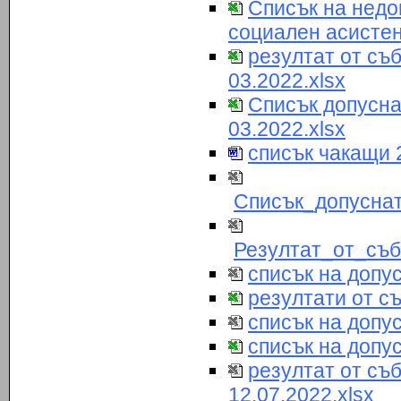
Списък на недо
социален асистен
резултат от съ
03.2022.xlsx
Списък допусна
03.2022.xlsx
списък чакащи 2
Списък_допуснат
Резултат_от_съб
списък на допус
резултати от съ
списък на допу
списък на допу
резултат от съ
12.07.2022.xlsx