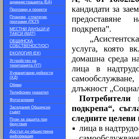
администрацията (БА)
кандидати
за
з
аем
Програми и проекти
предоставяне н
Планове, стратегии,
програми (ПСП)
подкрепа”.
МЕСТНИ ДАНЪЦИ И
ТАКСИ (МДТ)
„Асистентска
ОБЩИНСКА
СОБСТВЕНОСТ(ОС)
услуга, която в
ЕКОЛОГИЯ (ЕК)
домашна среда на
Устройство на
територията (УТ)
лица в надтруд
Хуманитарни дейности
самообслужване
(ХД)
Обяви
длъжност „Социал
Телефонен указател
Потребители 
Фотогалерия
подкрепа“, съгл
Заседания Общински
съвет
следните целеви 
План за защита при
бедствия
лица в надтрудо
Достъп до обществена
самообслужване,
информация