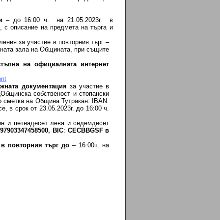
и
– до 16:00 ч. на 21.05.2023г. в
 с описание на предмета на търга и
ления за участие в повторния търг –
елната зала на Общината, при същите
стъпна на официалната интернет
nt
ъжната документация
за участие в
 „Общинска собственост и стопански
о сметка на Община Тутракан: IBAN:
в срок от 23.05.2023г. до 16:00 ч.
тин и петнадесет лева и седемдесет
B
97903347458500,
BIC
:
CECBBGSF
в
 в повторния търг до
– 16:00ч. на