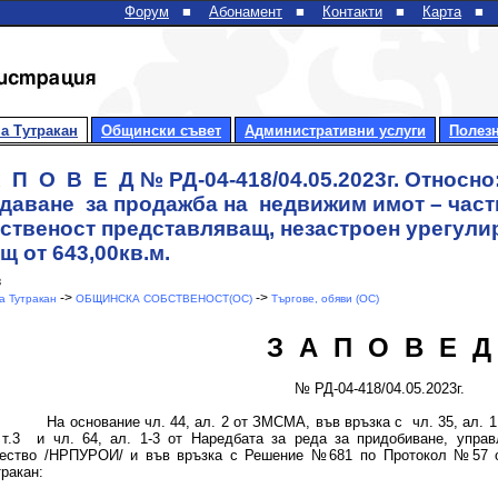
Форум
■
Абонамент
■
Контакти
■
Карта
■
а Тутракан
Общински съвет
Административни услуги
Полез
 П О В Е Д № РД-04-418/04.05.2023г. Относно:
даване за продажба на недвижим имот – час
ственост представляващ, незастроен урегули
щ от 643,00кв.м.
3
->
->
 Тутракан
ОБЩИНСКА СОБСТВЕНОСТ(ОС)
Търгове, обяви (ОС)
З А П О В Е Д
№ РД-04-418/04.05.2023г.
На основание чл. 44, ал. 2 от ЗМСМА, във връзка с чл. 35, ал. 1 от
 т.3 и чл. 64, ал. 1-3 от Наредбата за реда за придобиване, упра
ество /НРПУРОИ/ и във връзка с Решение №681 по Протокол №57 от 
тракан: