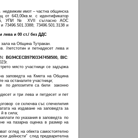
 недвижим имот – частна общинска
щ от 643,00кв.м. с идентификатор
в. 75, УПИ № XVII съгласно АОС
 и 73496.501.3388; 73496.501.3138 и
м лева и 00 ст./ без ДДС
 зала на Община Тутракан.
в. /петстотин и петнадесет лева и
AN:
BG
94СЕС
B
97903347458500,
BIC
:
023г.
 трето място участници се задържа
 на заповедта на Кмета на Община
е на останалите участници;
те по депозитите са били законно
мдесет и три лева и петдесет и пет
договор се сключва със спечелилия
атата на издаване на заповедта за
 й в сила;
заплати по указания в заповедта по
не на пазарна оценка в размер на
ват оглед на обекта самостоятелно
ански дейности” след предварителна