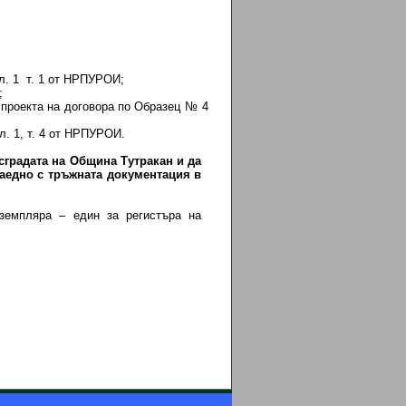
. 1 т. 1 от НРПУРОИ;
;
роекта на договора по Образец № 4
л. 1, т. 4 от НРПУРОИ.
сградата на Община Тутракан и да
аедно с тръжната документация в
земпляра – един за регистъра на