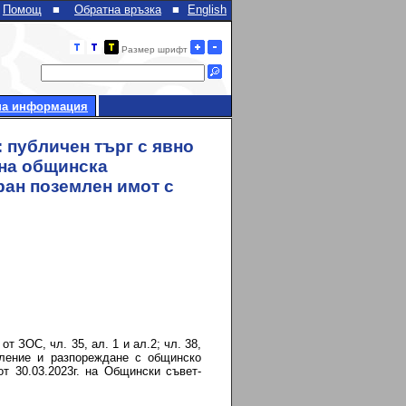
Помощ
■
Обратна връзка
■
English
Размер шрифт
на информация
 публичен търг с явно
тна общинска
ран поземлен имот с
 ЗОС, чл. 35, ал. 1 и ал.2; чл. 38,
вление и разпореждане с общинско
30.03.2023г. на Общински съвет-