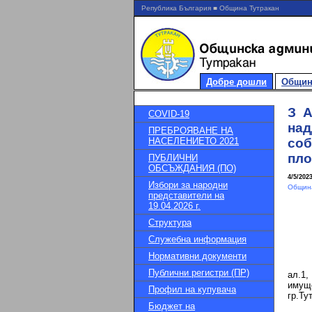
Република България ■ Община Тутракан
Добре дошли
Общин
З А
COVID-19
над
ПРЕБРОЯВАНЕ НА
НАСЕЛЕНИЕТО 2021
соб
пло
ПУБЛИЧНИ
ОБСЪЖДАНИЯ (ПО)
4/5/202
Избори за народни
Община
представители на
19.04.2026 г.
Структура
Служебна информация
Нормативни документи
Публични регистри (ПР)
ал.1,
имущ
Профил на купувача
гр.Ту
Бюджет на