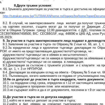
а.
8.Други тръжни условия
:
8.1.Тръжната документация за участие в търга е достъпна на офици
кан-
http://tutrakan.egov.bg/TUTRAKAN/home.nsf/pages/bg/home?openDocume
8.2. В случай, че заинтересованите лица желаят да получат тръжна
о, на хартиен носител, същите могат да ги получат от Дирекция „
сти” в Община Тутракан срещу 12,00 дванадесет/лв. с ДДС, платими п
ЕСB97908447458500, BIC: CECBBGSF, код: 448090 в ЦКБ АД, клон Русе , 
.05.2023г.
9. За участие в търга заинтересованите лица подават в деловодст
9.1.Заявление за участие в търга- по Образец № 2 към чл. 66, ал. 1, т
9.2.За юридически лица и еднолични търговци- декларация по Образ
ОИ. от името на представляващия дружеството/търговеца, че :
а)дружеството/ търговецът не е обявен в несъстоятелност;
б)дружеството/търговецът не се намира в производство за обявяване 
в) дружеството/ търговецът не се намира в ликвидация.
9.3.Декларация за съгласие с тръжните условия и с клаузите на п
л. 66, ал. 1, т. 3 от НРПУРОИ.
9.4. Декларация за извършен оглед на обекта - Образец № 5 към чл. 66
9.5. Пълномощно, когато заявлението се подава от упълномощено лице
10.Не се допускат до участие в търга кандидати, чиито документи:
10.1. са подадени след срока, определен в т.12 от настоящата заповед
10.2.са подадени в прозрачен плик или незапечатан;
10.3.не съдържат който и да е от документите, посочени в т.9 от наст
11.До участие в търга не се допуска кандидат:
11.1.който не е внесъл депозит за участие в търга;
11.2.който е бил обявен за спечелил търг/конкурс, проведен п