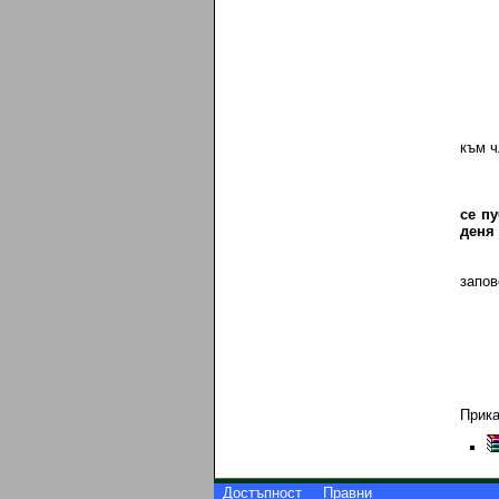
към ч
се п
деня 
запов
Прик
Достъпност
Правни