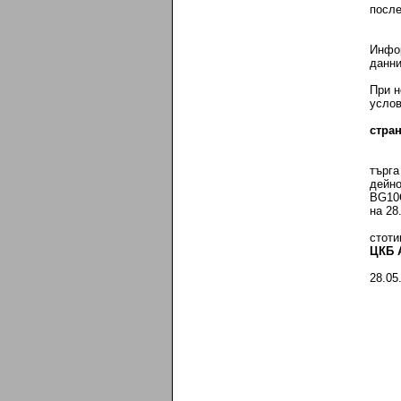
после
Инфор
данни
При н
услов
стра
търга
дейно
BG10С
на 28
стоти
ЦКБ 
28.05