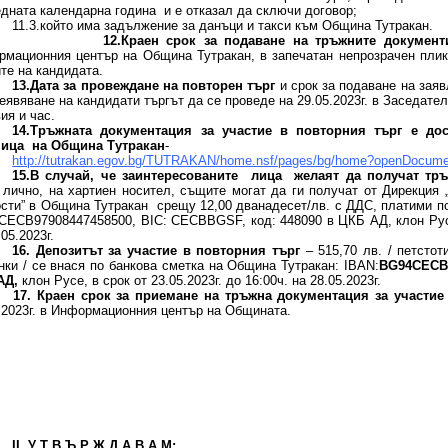
дната календарна година и е отказал да сключи договор;
11.3.който има задължение за данъци и такси към Община Тутракан.
12.Краен срок за подаване на тръжните документ
мационния център на Община Тутракан, в запечатан непрозрачен плик,
те на кандидата.
13.Дата за провеждане на повторен търг
и срок за подаване на заяв
еявяване на кандидати търгът да се проведе на 29.05.2023г. в Заседат
ия и час.
14.Тръжната документация за участие в повторния търг е до
ница на Община Тутракан
-
http://tutrakan.egov.bg/TUTRAKAN/home.nsf/pages/bg/home?openDocume
15.В случай, че заинтересованите лица желаят да получат тр
 лично, на хартиен носител, същите могат да ги получат от Дирекция
сти” в Община Тутракан срещу 12,00 дванадесет/лв. с ДДС, платими п
ЕСB97908447458500, BIC: CECBBGSF, код: 448090 в ЦКБ АД, клон Русе, 
.05.2023г.
16.
Депозитът за участие в повторния търг
– 515,70 лв. / петсто
нки / се внася по банкова сметка на Община Тутракан: IBAN:
BG
94СЕС
АД,
клон Русе, в срок от 23.05.2023г. до 16:00ч. на 28.05.2023г.
17. Краен срок за приемане на тръжна документация за участие
.2023г. в Информационния център на Общината.
ІІ. У Т В Ъ Р Ж Д А В А М: