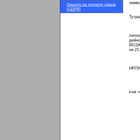
заявк
Защита на личните данни
(GDPR)
Тутра
личн
дейно
BG10С
на 21
НРПУР
към ч