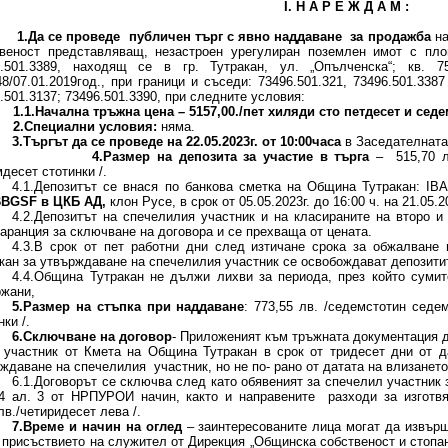
І.
Н А Р Е Ж Д А М :
1.Да се проведе публичен търг с явно наддаване
за продажба
на
твеност представляващ, незастроен урегулиран поземлен имот с пло
6.501.3389, находящ се в гр. Тутракан, ул. „Опълченска“; к
/07.01.2019год., при граници и съседи: 73496.501.321, 73496.501.3387
.501.3137; 73496.501.3390, при следните условия:
1.1.Начална тръжна цена
– 5157,00./пет хиляди сто петдесет и седе
2.Специални условия:
няма.
3.Търгът да се проведе на 22.05.2023г. от 10
:00часа
в Заседателната
4.Размер на депозита за участие в търга
– 515,70 л
десет стотинки /.
4.1.Депозитът се внася по банкова сметка на Община Тутракан: IB
BBGSF
в ЦКБ АД,
клон Русе, в срок от 05.05.2023г. до 16:00 ч. на 21.05.2
4.2.Депозитът на спечелилия участник и на класираните на второ и
гаранция за сключване на договора и се прехваща от цената.
4.3.В срок от пет работни дни след изтичане срокa за обжалване
кан за утвърждаване на спечелилия участник се освобождават депозитит
4.4.Община Тутракан не дължи лихви за периода, през който суми
жани,
5.Размер на стъпка при наддаване
: 773,55 лв. /седемстотин седе
нки /.
6.Сключване на договор
- Приложеният към тръжната документация 
 участник от Кмета на Община Тутракан в срок от тридесет дни от д
ждаване на спечелилия участник, но не по- рано от датата на влизането
6.1.Договорът се сключва след като обявеният за спечелил участник 
4 ал. 3 от НРПУРОИ начин, както и направените разходи за изготвя
лв./четиридесет лева /.
7.Време и начин на оглед
– заинтересованите лица могат да извърш
 присъствието на служител от Дирекция „Общинска собственост и стоп