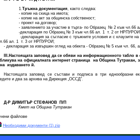
1.
Тръжна документация
, както следва:
- копие на скица на имота;
- копие на акт за общинска собственост;
- проект на договор;
- заявлението за участие в търга- по Образец № 2 към чл.66 ал
-декларация по Образец № 3 към чл.66 ал. 1 т. 2 от НРПУРОИ
-декларация за съгласие с тръжните условия и с клаузите на п
л.66 ал. 1 т. 3 от НРПУРОИ;
- декларация за извършен оглед на обекта - Образец № 5 към чл. 66, а
III
.Настоящата заповед да се обяви на информационното табло в 
убликува на официалната интернет страница на Община Тутракан, з
на издаването й.
Настоящата заповед се състави и подписа в три еднообразни ек
едите и два за архива на Дирекция „ОССД”.
Д-Р ДИМИТЪР СТЕФАНОВ П/П
Кмет на Община Тутракан
ачени файлове
Необходими документи (1).zip