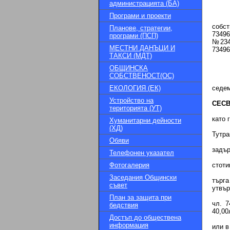
администрацията (БА)
Програми и проекти
собс
Планове, стратегии,
7349
програми (ПСП)
№2348
МЕСТНИ ДАНЪЦИ И
73496
ТАКСИ (МДТ)
ОБЩИНСКА
СОБСТВЕНОСТ(ОС)
ЕКОЛОГИЯ (ЕК)
седем
Устройство на
CEC
територията (УТ)
като 
Хуманитарни дейности
(ХД)
Тутра
Обяви
задър
Телефонен указател
Фотогалерия
стоти
Заседания Общински
търга
съвет
утвър
План за защита при
чл. 7
бедствия
40,00
Достъп до обществена
информация
или в