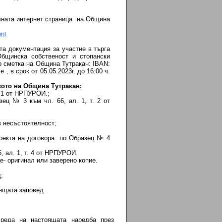
алната интернет страница на Община
nt
та документация за участие в търга
Общинска собственост и стопански
о сметка на Община Тутракан: IBAN:
в срок от 05.05.2023г. до 16:00 ч.
вото на Община Тутракан:
. 1 от НРПУРОИ.;
ец № 3 към чл. 66, ал. 1, т. 2 от
в несъстоятелност;
роекта на договора по Образец № 4
, ал. 1, т. 4 от НРПУРОИ.
- оригинал или заверено копие.
;
оящата заповед.
о реда на настоящата наредба през