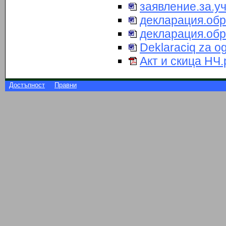
заявление.за.у
декларация.обр
декларация.обр
Deklaraciq za og
Акт и скица НЧ.
Достъпност
Правни