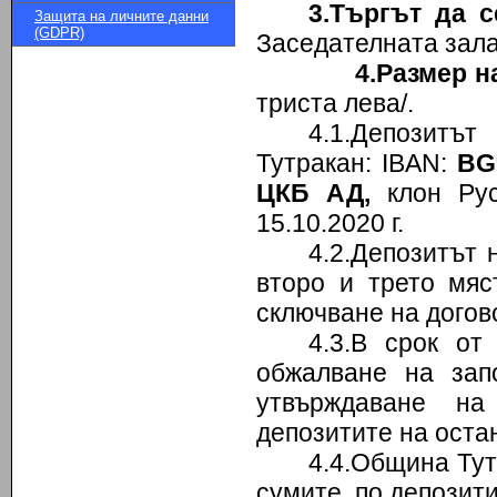
3.Търгът да 
Защита на личните данни
(GDPR)
Заседателната зала
4.Размер н
триста лева/.
4.1.Депозитъ
Тутракан: IBAN:
BG
ЦКБ АД,
клон Русе
15.10.2020 г.
4.2.Депозитът 
второ и трето мяс
сключване на догов
4.3.В срок от
обжалване на зап
утвърждаване на
депозитите на оста
4.4.Община Тут
сумите по депозити