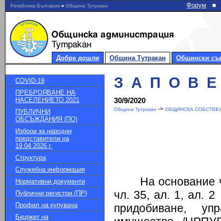
Форум
■
Република България ■ Община Тутракан
Добре дошли
Община Тутракан
Общински съ
З А П О В Е Д
COVID-19
ПРЕБРОЯВАНЕ НА
НАСЕЛЕНИЕТО 2021
30/9/2020
->
Община Тутракан
ОБЩИНСКА СОБСТВЕН
ПУБЛИЧНИ
ОБСЪЖДАНИЯ (ПО)
Избори за народни
представители на
19.04.2026 г.
Структура
Служебна информация
На основание чл. 
Нормативни документи
чл. 35, ал. 1, ал. 
Публични регистри (ПР)
Профил на купувача
придобиване, у
Бюджет на