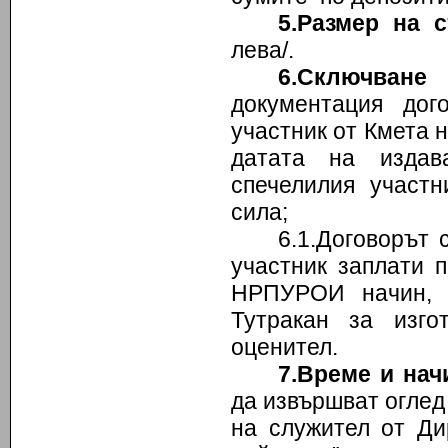
5.Размер на 
лева/.
6.Сключване 
документация до
участник от Кмета 
датата на издав
спечелилия участни
сила;
6.1.Договорът 
участник заплати 
НРПУРОИ начин, 
Тутракан за изго
оценител.
7.Време и нач
да извършват оглед
на служител от Ди