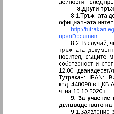
дейности” след пре
8.Други тръ
8.1.Тръжната д
официалната интер
http://tutraka
openDocument
8.2. В случай,
тръжната документ
носител, същите м
собственост и сто
12,00 дванадесет
Тутракан: IBAN: 
код: 448090 в ЦКБ АД
ч. на 15.10.2020 г.
9. За участие
деловодството на
9.1.Заявление 