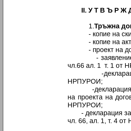
ІІ. У Т В Ъ Р Ж
1.
Тръжна до
- копие на скиц
- копие на акт з
- проект на дог
- заявлението з
чл.66 ал. 1 т. 1 от
-декларация по 
НРПУРОИ;
-декларация за с
на проекта на дого
НРПУРОИ;
- декларация з
чл. 66, ал. 1, т. 4 