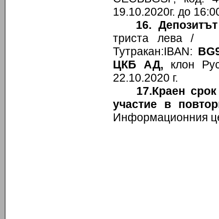
19.10.2020г. до 16:00
16.
Депозитът 
триста лева / с
Тутракан:IBAN:
BG
ЦКБ АД,
клон Русе
22.10.2020 г.
17.Краен сро
участие в повто
Информационния це