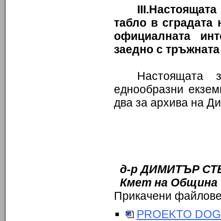
III
.Настоящата
табло в сградата 
официалната ин
заедно с тръжната
Настоящата 
еднообразни екзем
два за архива на Д
д-р
ДИМИТЪР СТЕ
Кмет на Община
Прикачени файлов
PROEKTO DOG