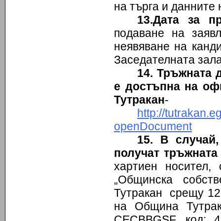
на търга и данните 
13.Дата за п
подаване на заяв
неявяване на канди
Заседателната зала
14. Тръжната 
е достъпна на оф
Тутракан
-
http://tutraka
openDocument
15. В случай
получат тръжната
хартиен носител,
„Общинска собст
Тутракан срещу 12,
на Община Тутрак
CECBBGSF, код: 4