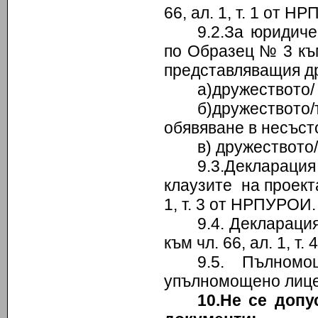
66, ал. 1, т. 1 от Н
9.2.За юридиче
по Образец № 3 към
представляващия др
а)дружеството/
б)дружеството/
обявяване в несъст
в) дружеството
9.3.Декларац
клаузите на проект
1, т. 3 от НРПУРОИ.
9.4. Деклараци
към чл. 66, ал. 1, т
9.5. Пълномо
упълномощено лице-
10.Не се допу