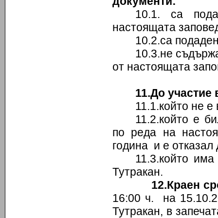
документи:
10.1. са под
настоящата заповед
10.2.са подаде
10.3.не съдържа
от настоящата запо
11.До участие 
11.1.който не е
11.2.който е б
по реда на насто
година и е отказал 
11.3.който им
Тутракан.
12.Краен с
16:00 ч. на 15.10
Тутракан, в запеча