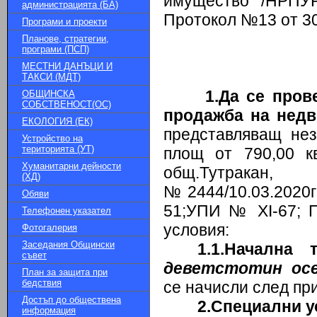
имущество /НРП
администрацията (БА)
Протокол №13 от 30
Програми и проекти
Планове, стратегии,
програми (ПСП)
МЕСТНИ ДАНЪЦИ И
ТАКСИ (МДТ)
1.Да се пров
ОБЩИНСКА
СОБСТВЕНОСТ(ОС)
продажба на нед
ЕКОЛОГИЯ (ЕК)
представляващ нез
Устройство на
територията (УТ)
площ от 790,00 к
Хуманитарни дейности
общ.Тутракан
(ХД)
№2444/10.03.2020
Обяви
51;УПИ № XI-67; П
Телефонен указател
условия:
Фотогалерия
Заседания Общински
1.1.Начална
съвет
деветстотин осе
План за защита при
бедствия
се начисли след пр
Достъп до обществена
2.Специални у
информация