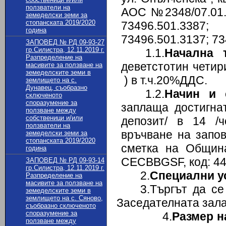
ползватели на
АОС №2348/07.01.2
земеделски земи за
стопанската 2019/2020
73496.501.338
година
73496.501.3137; 73
ЗАПОВЕД № РД 09-93-27
гр.Силистра, 12.11.2019 г.
1.1.
Начална 
Разпределение на
деветстотин четир
масивите за ползване на
земеделските земи в
) в т.ч.20%ДДС.
землището на с.
Дунавец, съобразно
1.2.
Начин и 
сключеното
споразумение за
заплаща достигна
ползване между
собственици и/или
депозит/ в 14 /
ползватели на
връчване на запо
земеделски земи за
стопанската 2019/2020
сметка на Общин
година
CECBBGSF, код: 44
ЗАПОВЕД № РД 09-93-14
гр.Силистра, 12.11.2019 г.
2.
Специални у
Разпределение на
масивите за ползване на
3.Търгът да с
земеделските земи в
землището на с. Сяново,
Заседателната зала
съобразно сключеното
споразумение за
4.
Размер н
ползване между