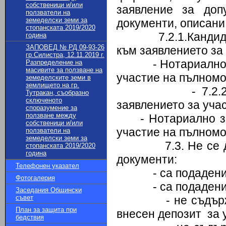
собственици и/или
заявление за доп
ползватели на
земеделски земи за
документи, описани
стопанската 2019/2020
7.2.1.Кандидатит
година
ЗАПОВЕД № РД 09-93-26
към заявлението за
гр.Силистра, 12.11.2019 г.
- Нотариално зав
Разпределение на
масивите за ползване на
участие на пълном
земеделските земи в
землището на гр.
- 7.2.2.Кандид
Тутракан, съобразно
сключеното
заявлението за учас
споразумение за
ползване между
- Нотариално 
собственици и/или
участие на пълном
ползватели на
земеделски земи за
7.3. Не се допус
стопанската 2019/2020
година
документи:
Телефонен указател
- са подадени сл
Фотогалерия
- са подадени в 
Заседания Общински
съвет
- не съдържат д
План за защита при
внесен депозит за 
бедствия