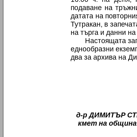
подаване на тръжн
датата на повторн
Тутракан, в запеча
на търга и данни на
Настоящата зап
еднообразни екземп
два за архива на Д
д-р
ДИМИТЪР С
кмет на община