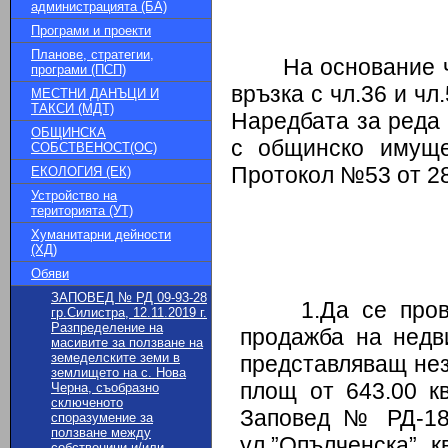
администрацията (БА)
Програми и проекти
Планове, стратегии,
На основание чл.4
програми (ПСП)
връзка с чл.36 и чл.
МЕСТНИ ДАНЪЦИ И
ТАКСИ (МДТ)
Наредбата за реда
ОБЩИНСКА
с общинско иму
СОБСТВЕНОСТ(ОС)
Протокол №53 от 28
ЕКОЛОГИЯ (ЕК)
Устройство на
територията (УТ)
Хуманитарни дейности
(ХД)
Обяви
ЗАПОВЕД № РД 09-93-28
1.Да се про
гр.Силистра, 12.11.2019 г.
Разпределение на
продажба на недв
масивите за ползване на
земеделските земи в
представляващ не
землището на с. Нова
площ от 643.00 кв
Черна, съобразно
сключеното
Заповед № РД-18-
споразумение за
ползване между
ул.”Опълченска”, к
собственици и/или