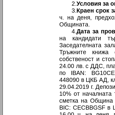
2.
Условия за о
3.
Краен срок з
ч. на деня, предх
Общината.
4.
Дата за про
на кандидати тъ
Заседателната зал
Тръжните книжа 
собственост и сто
24.00 лв. с ДДС, п
по IBAN: BG10СЕ
448090 в ЦКБ АД, кло
29.04.2019 г. Депоз
10% от началната 
сметка на Община 
BIC: CECBBGSF в ЦК
16.00 ч. на деня,