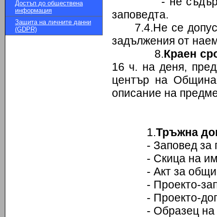
- не съдържат к
Достъп до обществена
информация
заповедта.
Защита на личните данни
7.4.Не се допу
(GDPR)
задължения от наем
8.
Краен ср
16 ч. на деня, пр
център на Община 
описание на предме
1.
Тръжна до
- Заповед за про
- Скица на имо
- Акт за общинс
- Проекто-запове
- Проекто-дого
- Образец на заяв