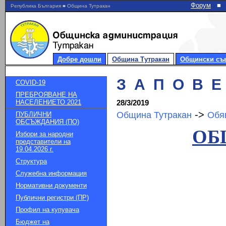
Форум
■
Република България ■ Община Тутракан
Добре дошли
Община Тутракан
Общински съ
З А П О В Е Д
COVID-19
ПРЕБРОЯВАНЕ НА
НАСЕЛЕНИЕТО 2021
28/3/2019
->
Община Тутракан
Обя
ПУБЛИЧНИ
ОБСЪЖДАНИЯ (ПО)
О
Избори за народни
представители на
19.04.2026 г.
Структура
Служебна информация
Нормативни документи
Публични регистри (ПР)
Профил на купувача
Бюджет на