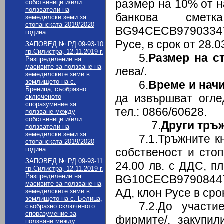
размер на 10% от н
собственици и/или
ползватели на
банкова смет
земеделски земи за
стопанската 2019/2020
BG94СЕСB9790334
година
Русе, в срок от 28.03
ЗАПОВЕД № РД 09-93-10
гр.Силистра, 12.11.2019 г.
5.
Размер на с
Разпределение на
масивите за ползване на
лева/.
земеделските земи в
землището на с.
6.
Време и начи
Бреница, съобразно
да извършват огле
сключеното
споразумение за
тел.: 0866/60628.
ползване между
собственици и/или
7.
Други тръ
ползватели на
земеделски земи за
7.1.Тръжните к
стопанската 2019/2020
година
собственост и сто
ЗАПОВЕД № РД 09-93-11
24.00 лв. с ДДС, п
гр.Силистра, 12.11.2019 г.
Разпределение на
BG10СЕСB979084474
масивите за ползване на
АД, клон Русе в срок
земеделските земи в
землището на с. Белица,
7.2.До участ
съобразно сключеното
споразумение за
фирмите/, закупил
ползване между