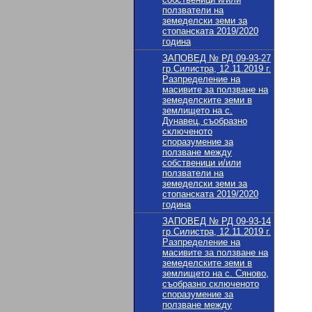
ползватели на
земеделски земи за
стопанската 2019/2020
година
ЗАПОВЕД № РД 09-93-27
гр.Силистра, 12.11.2019 г.
Разпределение на
масивите за ползване на
земеделските земи в
землището на с.
Дунавец, съобразно
сключеното
споразумение за
ползване между
собственици и/или
ползватели на
земеделски земи за
стопанската 2019/2020
година
ЗАПОВЕД № РД 09-93-14
гр.Силистра, 12.11.2019 г.
Разпределение на
масивите за ползване на
земеделските земи в
землището на с. Сяново,
съобразно сключеното
споразумение за
ползване между