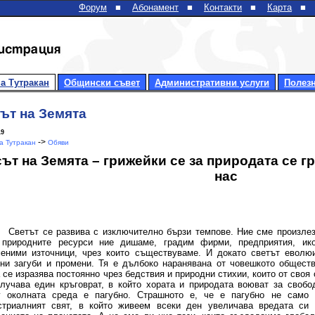
Форум
■
Абонамент
■
Контакти
■
Карта
■
а Тутракан
Общински съвет
Административни услуги
Полез
ът на Земята
19
->
 Тутракан
Обяви
ът на Земята – грижейки се за природата се г
нас
Светът се развива с изключително бързи темпове. Ние сме произлез
 природните ресурси ние дишаме, градим фирми, предприятия, ико
еними източници, чрез които съществуваме. И докато светът еволюи
ни загуби и промени. Тя е дълбоко наранявана от човешкото обществ
 се изразява постоянно чрез бедствия и природни стихии, които от своя
лучава един кръговрат, в който хората и природата воюват за свобо
у околната среда е пагубно. Страшното е, че е пагубно не само 
стриалният свят, в който живеем всеки ден увеличава вредата си 