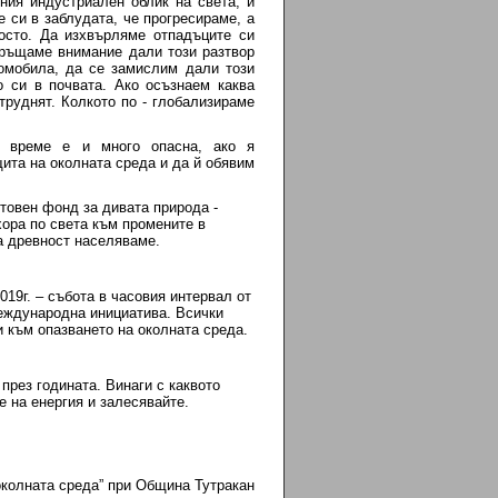
ния индустриален облик на света, и
 си в заблудата, че прогресираме, а
осто. Да изхвърляме отпадъците си
бръщаме внимание дали този разтвор
томобила, да се замислим дали този
о си в почвата. Ако осъзнаем каква
труднят. Колкото по - глобализираме
о време е и много опасна, ако я
ита на околната среда и да й обявим
товен фонд за дивата природа -
хора по света към промените в
а древност населяваме.
201
9
г. – събота в часовия интервал от
международна инициатива. Всички
 към опазването на околната среда.
!
през годината. Винаги с каквото
е на енергия и залесявайте.
околната среда” при Община Тутракан