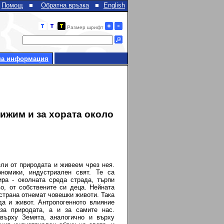
Помощ
■
Обратна връзка
■
English
Размер шрифт
на информация
рижим и за хората около
ли от природата и живеем чрез нея.
номики, индустриален свят. Те са
ра - околната среда страда, търпи
о, от собствените си деца. Нейната
 страна отнемат човешки животи. Така
да и живот. Антропогенното влияние
за природата, а и за самит
e
нас.
върху Земята, аналогично и върху