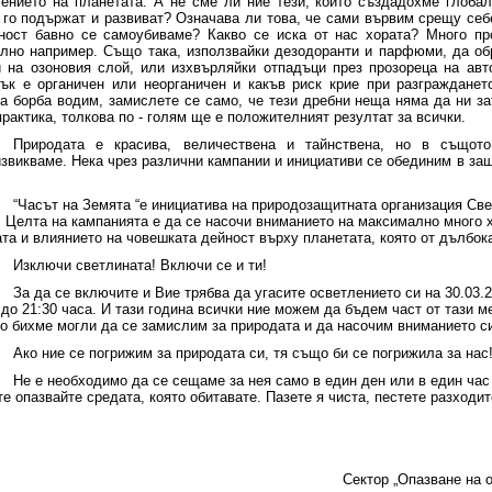
ението на планетата. А не сме ли ние тези, които създадохме глобал
 го подържат и развиват? Означава ли това, че сами вървим срещу себе
ност бавно се самоубиваме? Какво се иска от нас хората? Много пр
лно например. Също така, използвайки дезодоранти и парфюми, да о
 на озоновия слой, или изхвърляйки отпадъци през прозореца на ав
ък е органичен или неорганичен и какъв риск крие при разгражданет
а борба водим, замислете се само, че тези дребни неща няма да ни за
практика, толкова по - голям ще е положителният резултат за всички.
Природата е красива, величествена и тайнствена, но в същот
звикваме. Нека чрез различни кампании и инициативи се обединим в защ
“Часът на Земята “е инициатива на природозащитната организация Све
. Целта на кампанията е да се насочи вниманието на максимално много 
та и влиянието на човешката дейност върху планетата, която от дълбок
Изключи светлината! Включи се и ти!
За да се включите и Вие трябва да угасите осветлението си на 3
0
.03.
 до 21:30 часа. И тази година всички ние можем да бъдем част от тази 
о бихме могли да се замислим за природата и да насочим вниманието си
Ако ние се погрижим за природата си, тя също би се погрижила за нас
Не е необходимо да се сещаме за нея само в един ден или в един час 
е опазвайте средата, която обитавате. Пазете я чиста, пестете разходит
Сектор „Опазване на 