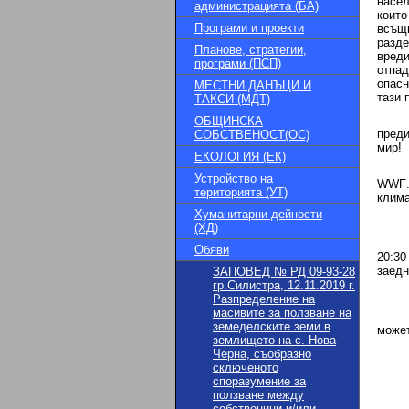
нас
e
л
администрацията (БА)
които
Програми и проекти
всъщ
разде
Планове, стратегии,
вреди
програми (ПСП)
отпад
опасн
МЕСТНИ ДАНЪЦИ И
тази 
ТАКСИ (МДТ)
ОБЩИНСКА
преди
СОБСТВЕНОСТ(ОС)
мир!
ЕКОЛОГИЯ (ЕК)
Устройство на
WWF
територията (УТ)
клима
Хуманитарни дейности
(ХД)
Обяви
20:30
заедн
ЗАПОВЕД № РД 09-93-28
гр.Силистра, 12.11.2019 г.
Разпределение на
масивите за ползване на
земеделските земи в
может
землището на с. Нова
Черна, съобразно
сключеното
споразумение за
ползване между
собственици и/или