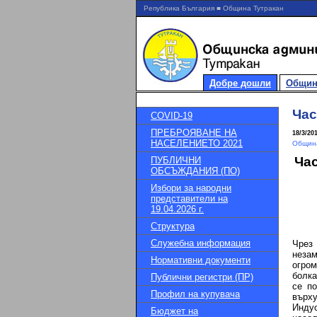
Република България ■ Община Тутракан
Добре дошли
Общин
Час
COVID-19
ПРЕБРОЯВАНЕ НА
18/3/20
НАСЕЛЕНИЕТО 2021
Община
Час
ПУБЛИЧНИ
ОБСЪЖДАНИЯ (ПО)
Избори за народни
представители на
19.04.2026 г.
Структура
Служебна информация
Чрез
незам
Нормативни документи
огром
болка
Публични регистри (ПР)
се по
Профил на купувача
върх
Инду
Бюджет на