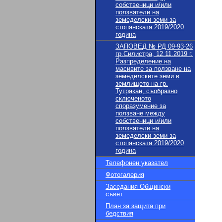
собственици и/или
ползватели на
земеделски земи за
стопанската 2019/2020
година
ЗАПОВЕД № РД 09-93-26
гр.Силистра, 12.11.2019 г.
Разпределение на
масивите за ползване на
земеделските земи в
землището на гр.
Тутракан, съобразно
сключеното
споразумение за
ползване между
собственици и/или
ползватели на
земеделски земи за
стопанската 2019/2020
година
Телефонен указател
Фотогалерия
Заседания Общински
съвет
План за защита при
бедствия