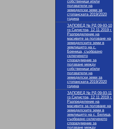
собственици и/или
ползватели на
земеделски земи за
стопанската 2019/2020
година
ЗАПОВЕД № РД 09-93-10
гр.Силистра, 12.11.2019 г.
Разпределение на
масивите за ползване на
земеделските земи в
землището на с.
Бреница, съобразно
сключеното
споразумение за
ползване между
собственици и/или
ползватели на
земеделски земи за
стопанската 2019/2020
година
ЗАПОВЕД № РД 09-93-11
гр.Силистра, 12.11.2019 г.
Разпределение на
масивите за ползване на
земеделските земи в
землището на с. Белица,
съобразно сключеното
споразумение за
ползване между