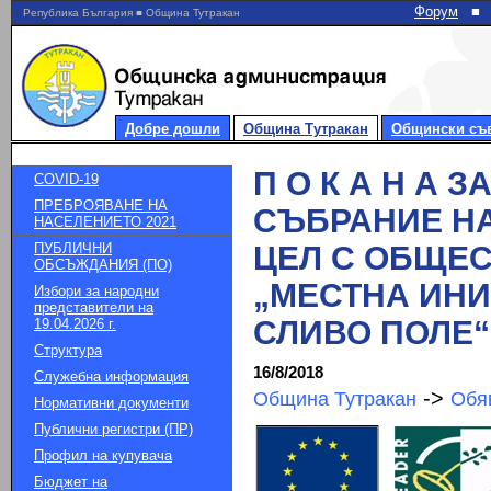
Форум
■
Република България ■ Община Тутракан
Добре дошли
Община Тутракан
Общински съ
П О К А Н А 
COVID-19
ПРЕБРОЯВАНЕ НА
СЪБРАНИЕ Н
НАСЕЛЕНИЕТО 2021
ПУБЛИЧНИ
ЦЕЛ С ОБЩЕ
ОБСЪЖДАНИЯ (ПО)
„МЕСТНА ИНИ
Избори за народни
представители на
СЛИВО ПОЛЕ“
19.04.2026 г.
Структура
16/8/2018
Служебна информация
->
Община Тутракан
Обя
Нормативни документи
Публични регистри (ПР)
Профил на купувача
Бюджет на