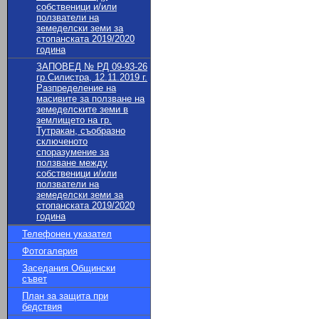
собственици и/или
ползватели на
земеделски земи за
стопанската 2019/2020
година
ЗАПОВЕД № РД 09-93-26
гр.Силистра, 12.11.2019 г.
Разпределение на
масивите за ползване на
земеделските земи в
землището на гр.
Тутракан, съобразно
сключеното
споразумение за
ползване между
собственици и/или
ползватели на
земеделски земи за
стопанската 2019/2020
година
Телефонен указател
Фотогалерия
Заседания Общински
съвет
План за защита при
бедствия