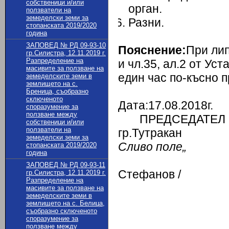
собственици и/или
орган.
ползватели на
земеделски земи за
Разни.
стопанската 2019/2020
година
ЗАПОВЕД № РД 09-93-10
Пояснение:
При лип
гр.Силистра, 12.11.2019 г.
Разпределение на
и чл.35, ал.2 от Ус
масивите за ползване на
един час по-късно 
земеделските земи в
землището на с.
Бреница, съобразно
сключеното
Дата:1
споразумение за
ползване между
ПРЕДСЕДАТЕЛ
собственици и/или
ползватели на
гр.Т
земеделски земи за
Сливо поле„
стопанската 2019/2020
година
/д-
ЗАПОВЕД № РД 09-93-11
Стефанов /
гр.Силистра, 12.11.2019 г.
Разпределение на
масивите за ползване на
земеделските земи в
землището на с. Белица,
съобразно сключеното
споразумение за
ползване между