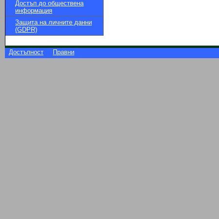
Достъп до обществена
информация
Защита на личните данни
(GDPR)
Достъпност
Правни