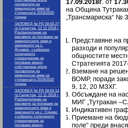
17
.0
9
.2018г
. от
17.3
ползватели на
на Община Тутракан,
земеделски земи за
стопанската 2019/2020
„Трансмариска“ № 3
година
ЗАПОВЕД № РД 09-93-27
гр.Силистра, 12.11.2019 г.
Разпределение на
масивите за ползване на
Представяне на п
земеделските земи в
землището на с.
разходи и популяр
Дунавец, съобразно
сключеното
общностите местн
споразумение за
Стратегията 2017-
ползване между
собственици и/или
Вземане на решен
ползватели на
земеделски земи за
ВОМР, поради зак
стопанската 2019/2020
година
9, 12, 20 МЗХГ.
ЗАПОВЕД № РД 09-93-14
Обсъждане на нас
гр.Силистра, 12.11.2019 г.
Разпределение на
МИГ „Тутракан –С
масивите за ползване на
земеделските земи в
Индикативен графи
землището на с. Сяново,
Приемане на бюдж
съобразно сключеното
споразумение за
поле” преди внас
ползване между