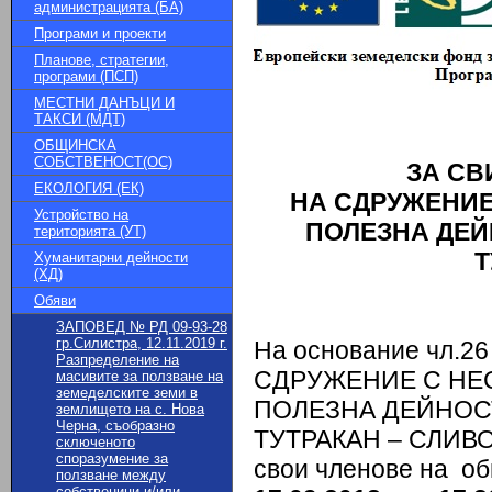
администрацията (БА)
Програми и проекти
Планове, стратегии,
програми (ПСП)
МЕСТНИ ДАНЪЦИ И
ТАКСИ (МДТ)
ОБЩИНСКА
СОБСТВЕНОСТ(ОС)
ЗА СВ
ЕКОЛОГИЯ (ЕК)
НА СДРУЖЕНИЕ
Устройство на
ПОЛЕЗНА ДЕЙ
територията (УТ)
Т
Хуманитарни дейности
(ХД)
Обяви
ЗАПОВЕД № РД 09-93-28
гр.Силистра, 12.11.2019 г.
На основание чл.26 
Разпределение на
СДРУЖЕНИЕ С НЕ
масивите за ползване на
земеделските земи в
ПОЛЕЗНА ДЕЙНОС
землището на с. Нова
Черна, съобразно
ТУТРАКАН – СЛИВО 
сключеното
споразумение за
свои членове на об
ползване между
собственици и/или