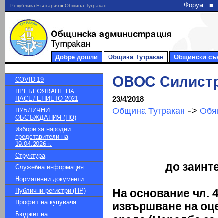
Форум
■
Република България ■ Община Тутракан
Добре дошли
Община Тутракан
Общински съ
ОВОС Силист
COVID-19
ПРЕБРОЯВАНЕ НА
НАСЕЛЕНИЕТО 2021
23/4/2018
->
Община Тутракан
Обя
ПУБЛИЧНИ
ОБСЪЖДАНИЯ (ПО)
Избори за народни
представители на
19.04.2026 г.
Структура
до заинт
Служебна информация
Нормативни документи
Публични регистри (ПР)
На основание чл. 4
Профил на купувача
извършване на оце
Бюджет на