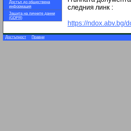
Достъп до обществена
следния линк :
информация
Защита на личните данни
(GDPR)
https://ndox.abv.bg
Достъпност
Правни