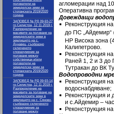
агломерации над 10
ползватели на
земеделски земи за
Оперативна програм
стопанската 2019/2020
година
Довеждащи водоп
ЗАПОВЕД № РД 09-93-27
Реконструкция на
гр.Силистра, 12.11.2019 г.
Разпределение на
до ПС „Айдемир“ 
масивите за ползване на
земеделските земи в
НР Висока зона (
землището на с.
Дунавец, съобразно
Калипетрово.
сключеното
споразумение за
Реконструкция н
ползване между
собственици и/или
Раней 1, 2 и 3 до
ползватели на
Тутракан до ВК Т
земеделски земи за
стопанската 2019/2020
Водопроводни мр
година
Реконструкция на
ЗАПОВЕД № РД 09-93-14
гр.Силистра, 12.11.2019 г.
водоснабдяване;
Разпределение на
масивите за ползване на
Реконструкция и 
земеделските земи в
землището на с. Сяново,
и с.Айдемир – ча
съобразно сключеното
споразумение за
Реконструкция на
ползване между