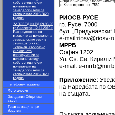
Община Силистра, Област Силист
собственици и/или
с. Калипетрово, п.к. 7539
ползватели на
земеделски земи за
стопанската 2019/2020
РИОСВ РУСЕ
година
гр. Русе, 7000
ЗАПОВЕД № РД 09-93-26
гр.Силистра, 12.11.2019 г.
бул. „Придунавски“
Разпределение на
масивите за ползване на
e-mail:riosv@riosv-r
земеделските земи в
землището на гр.
МРРБ
Тутракан, съобразно
София 1202
сключеното
споразумение за
Ул. Св. Св. Кирил 
ползване между
собственици и/или
e-mail: e-mrrb@mrrb
ползватели на
земеделски земи за
стопанската 2019/2020
година
Приложение:
Уведо
Телефонен указател
на Наредбата по ОВ
Фотогалерия
на същата.
Заседания Общински
съвет
План за защита при
бедствия
Пълната долументац