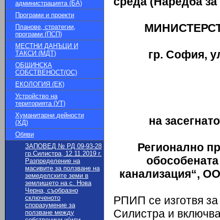
среда (Наредба за О
администрацията (БА)
Програми и проекти
МИНИСТЕРСТ
Планове, стратегии,
програми (ПСП)
МЕСТНИ ДАНЪЦИ И
гр. София, у
ТАКСИ (МДТ)
ОБЩИНСКА
СОБСТВЕНОСТ(ОС)
ЕКОЛОГИЯ (ЕК)
Устройство на
територията (УТ)
Хуманитарни дейности
на засегнат
(ХД)
Обяви
Регионално п
ЗАПОВЕД № РД 09-93-28
гр.Силистра, 12.11.2019 г.
обособената
Разпределение на
масивите за ползване на
канализация“, ОО
земеделските земи в
землището на с. Нова
Черна, съобразно
сключеното
РПИП се изготвя за
споразумение за
Силистра и включва
ползване между
собственици и/или