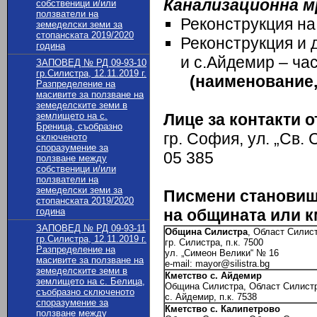
Канализационна м
собственици и/или
ползватели на
Реконструкция на
земеделски земи за
стопанската 2019/2020
Реконструкция и 
година
и с.Айдемир – ча
ЗАПОВЕД № РД 09-93-10
гр.Силистра, 12.11.2019 г.
(
наименование,
Разпределение на
масивите за ползване на
земеделските земи в
землището на с.
Лице за контакти 
Бреница, съобразно
гр. София, ул. „Св.
сключеното
споразумение за
05 385
ползване между
собственици и/или
ползватели на
земеделски земи за
Писмени становищ
стопанската 2019/2020
година
на общината или к
ЗАПОВЕД № РД 09-93-11
Община Силистра
, Област Силис
гр.Силистра, 12.11.2019 г.
гр. Силистра, п.к. 7500
Разпределение на
ул. „Симеон Велики“ № 16
масивите за ползване на
e-mail: mayor@silistra.bg
земеделските земи в
Кметство с. Айдемир
землището на с. Белица,
Община Силистра, Област Силист
съобразно сключеното
с. Айдемир, п.к. 7538
споразумение за
Кметство с. Калипетрово
ползване между