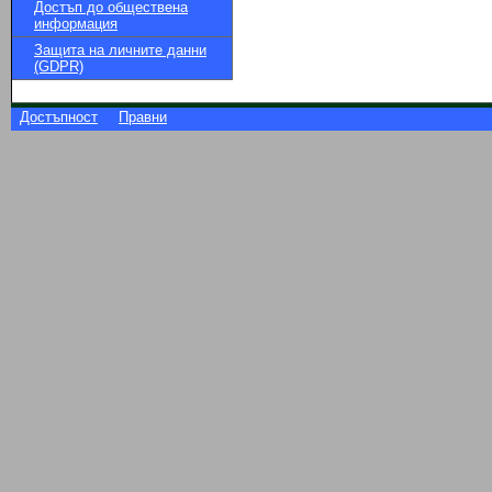
Достъп до обществена
информация
Защита на личните данни
(GDPR)
Достъпност
Правни