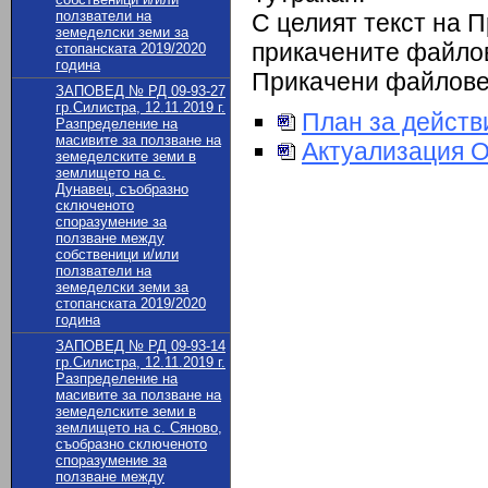
ползватели на
С целият текст на 
земеделски земи за
прикачените файлов
стопанската 2019/2020
година
Прикачени файлов
ЗАПОВЕД № РД 09-93-27
гр.Силистра, 12.11.2019 г.
План за дейст
Разпределение на
масивите за ползване на
Актуализация 
земеделските земи в
землището на с.
Дунавец, съобразно
сключеното
споразумение за
ползване между
собственици и/или
ползватели на
земеделски земи за
стопанската 2019/2020
година
ЗАПОВЕД № РД 09-93-14
гр.Силистра, 12.11.2019 г.
Разпределение на
масивите за ползване на
земеделските земи в
землището на с. Сяново,
съобразно сключеното
споразумение за
ползване между