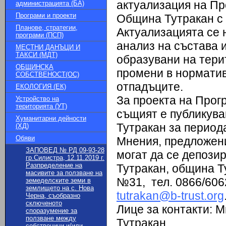
актуализация на Пр
администрацията (БА)
Програми и проекти
Община Тутракан с 
Планове, стратегии,
Актуализацията се 
програми (ПСП)
анализ на състава 
МЕСТНИ ДАНЪЦИ И
ТАКСИ (МДТ)
образувани на тери
ОБЩИНСКА
промени в норматив
СОБСТВЕНОСТ(ОС)
отпадъците.
ЕКОЛОГИЯ (ЕК)
За проекта на Прог
Устройство на
територията (УТ)
същият е публикува
Хуманитарни дейности
Тутракан за периода
(ХД)
Обяви
Мнения, предложени
ЗАПОВЕД № РД 09-93-28
могат да се депозир
гр.Силистра, 12.11.2019 г.
Разпределение на
Тутракан, община Т
масивите за ползване на
№31, тел. 0866/6062
земеделските земи в
землището на с. Нова
tutrakan@b-trust.org
Черна, съобразно
сключеното
Лице за контакти: 
споразумение за
ползване между
Тутракан.
собственици и/или