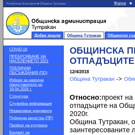
Форум
■
Република България ■ Община Тутракан
Добре дошли
Община Тутракан
Общински съ
ОБЩИНСКА П
COVID-19
ПРЕБРОЯВАНЕ НА
ОТПАДЪЦИТЕ 2
НАСЕЛЕНИЕТО 2021
ПУБЛИЧНИ
12/4/2018
ОБСЪЖДАНИЯ (ПО)
->
Община Тутракан
Обя
Избори за народни
представители на
19.04.2026 г.
Относно:
проект на
Структура
Служебна информация
отпадъците на Общи
Нормативни документи
2020г.
Публични регистри (ПР)
Община Тутракан, 
Профил на купувача
заинтересованите л
Бюджет на