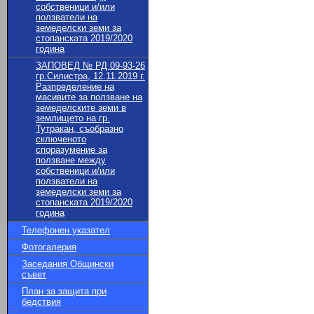
собственици и/или
ползватели на
земеделски земи за
стопанската 2019/2020
година
ЗАПОВЕД № РД 09-93-26
гр.Силистра, 12.11.2019 г.
Разпределение на
масивите за ползване на
земеделските земи в
землището на гр.
Тутракан, съобразно
сключеното
споразумение за
ползване между
собственици и/или
ползватели на
земеделски земи за
стопанската 2019/2020
година
Телефонен указател
Фотогалерия
Заседания Общински
съвет
План за защита при
бедствия