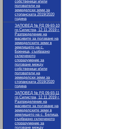
собственици и/или
ползватели на
земеделски земи за
стопанската 2019/2020
година
ЗАПОВЕД № РД 09-93-10
гр.Силистра, 12.11.2019 г.
Разпределение на
масивите за ползване на
земеделските земи в
землището на с.
Бреница, съобразно
сключеното
споразумение за
ползване между
собственици и/или
ползватели на
земеделски земи за
стопанската 2019/2020
година
ЗАПОВЕД № РД 09-93-11
гр.Силистра, 12.11.2019 г.
Разпределение на
масивите за ползване на
земеделските земи в
землището на с. Белица,
съобразно сключеното
споразумение за
ползване между