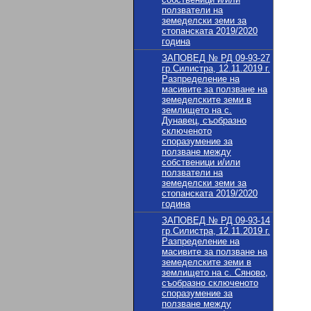
ползватели на
земеделски земи за
стопанската 2019/2020
година
ЗАПОВЕД № РД 09-93-27
гр.Силистра, 12.11.2019 г.
Разпределение на
масивите за ползване на
земеделските земи в
землището на с.
Дунавец, съобразно
сключеното
споразумение за
ползване между
собственици и/или
ползватели на
земеделски земи за
стопанската 2019/2020
година
ЗАПОВЕД № РД 09-93-14
гр.Силистра, 12.11.2019 г.
Разпределение на
масивите за ползване на
земеделските земи в
землището на с. Сяново,
съобразно сключеното
споразумение за
ползване между