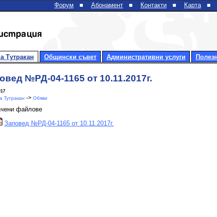
Форум
■
Абонамент
■
Контакти
■
Карта
■
а Тутракан
Общински съвет
Административни услуги
Полез
овед №РД-04-1165 от 10.11.2017г.
017
->
 Тутракан
Обяви
ачени файлове
Заповед №РД-04-1165 от 10.11.2017г.