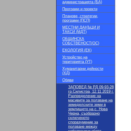
администрацията (БА)
Програми и проекти
Планове, стратегии,
програми (ПСП)
МЕСТНИ ДАНЪЦИ И
ТАКСИ (МДТ)
ОБЩИНСКА
СОБСТВЕНОСТ(ОС)
ЕКОЛОГИЯ (ЕК)
Устройство на
територията (УТ)
Хуманитарни дейности
(ХД)
Обяви
ЗАПОВЕД № РД 09-93-28
гр.Силистра, 12.11.2019 г.
Разпределение на
масивите за ползване на
земеделските земи в
землището на с. Нова
Черна, съобразно
сключеното
споразумение за
ползване между
собственици и/или