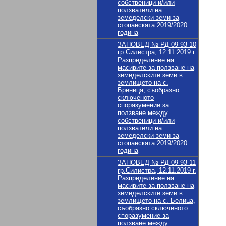
собственици и/или
ползватели на
земеделски земи за
стопанската 2019/2020
година
ЗАПОВЕД № РД 09-93-10
гр.Силистра, 12.11.2019 г.
Разпределение на
масивите за ползване на
земеделските земи в
землището на с.
Бреница, съобразно
сключеното
споразумение за
ползване между
собственици и/или
ползватели на
земеделски земи за
стопанската 2019/2020
година
ЗАПОВЕД № РД 09-93-11
гр.Силистра, 12.11.2019 г.
Разпределение на
масивите за ползване на
земеделските земи в
землището на с. Белица,
съобразно сключеното
споразумение за
ползване между