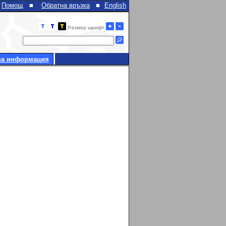
Помощ
■
Обратна връзка
■
English
Размер шрифт
на информация