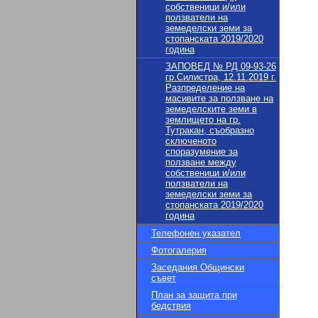
собственици и/или
ползватели на
земеделски земи за
стопанската 2019/2020
година
ЗАПОВЕД № РД 09-93-26
гр.Силистра, 12.11.2019 г.
Разпределение на
масивите за ползване на
земеделските земи в
землището на гр.
Тутракан, съобразно
сключеното
споразумение за
ползване между
собственици и/или
ползватели на
земеделски земи за
стопанската 2019/2020
година
Телефонен указател
Фотогалерия
Заседания Общински
съвет
План за защита при
бедствия