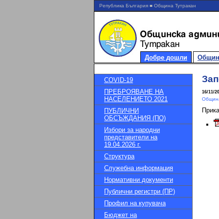
Република България ■ Община Тутракан
Добре дошли
Общин
Зап
COVID-19
ПРЕБРОЯВАНЕ НА
16/11/2
НАСЕЛЕНИЕТО 2021
Община
Прик
ПУБЛИЧНИ
ОБСЪЖДАНИЯ (ПО)
Избори за народни
представители на
19.04.2026 г.
Структура
Служебна информация
Нормативни документи
Публични регистри (ПР)
Профил на купувача
Бюджет на