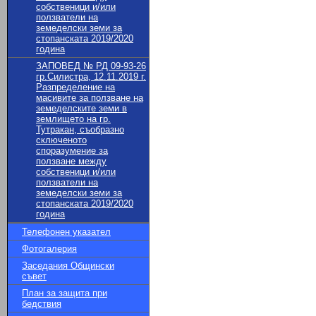
собственици и/или
ползватели на
земеделски земи за
стопанската 2019/2020
година
ЗАПОВЕД № РД 09-93-26
гр.Силистра, 12.11.2019 г.
Разпределение на
масивите за ползване на
земеделските земи в
землището на гр.
Тутракан, съобразно
сключеното
споразумение за
ползване между
собственици и/или
ползватели на
земеделски земи за
стопанската 2019/2020
година
Телефонен указател
Фотогалерия
Заседания Общински
съвет
План за защита при
бедствия