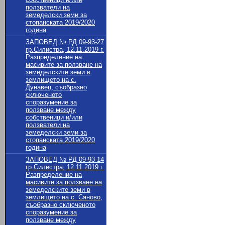
ползватели на
земеделски земи за
стопанската 2019/2020
година
ЗАПОВЕД № РД 09-93-27
гр.Силистра, 12.11.2019 г.
Разпределение на
масивите за ползване на
земеделските земи в
землището на с.
Дунавец, съобразно
сключеното
споразумение за
ползване между
собственици и/или
ползватели на
земеделски земи за
стопанската 2019/2020
година
ЗАПОВЕД № РД 09-93-14
гр.Силистра, 12.11.2019 г.
Разпределение на
масивите за ползване на
земеделските земи в
землището на с. Сяново,
съобразно сключеното
споразумение за
ползване между