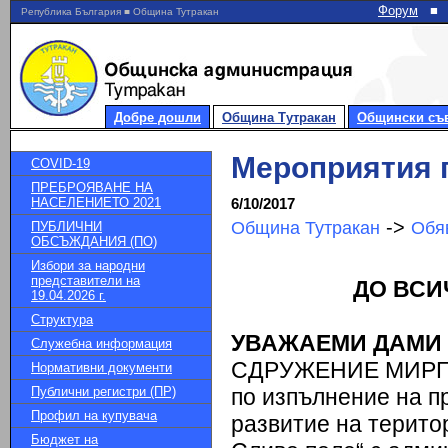
Форум
■
Република България ■ Община Тутракан
Добре дошли
Община Тутракан
Общински съ
Мероприятия п
COVID-19
ПРЕБРОЯВАНЕ НА
НАСЕЛЕНИЕТО 2021
6/10/2017
->
Община Тутракан
Обя
ПУБЛИЧНИ
ОБСЪЖДАНИЯ (ПО)
Избори за народни
представители на
ДО ВСИ
19.04.2026 г.
Структура
УВАЖАЕМИ ДАМИ 
Служебна информация
СДРУЖЕНИЕ МИРГ„
Нормативни документи
Публични регистри (ПР)
по изпълнение на п
Профил на купувача
развитие на терито
Бюджет на