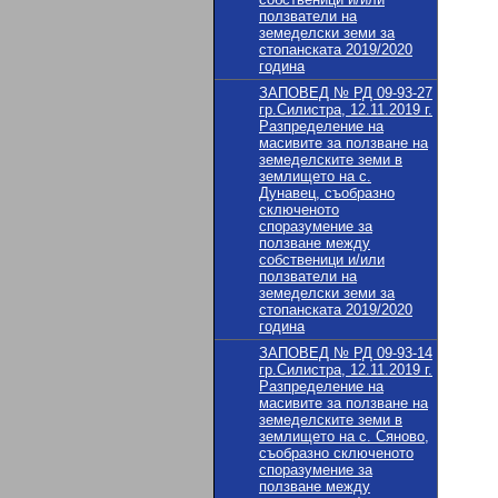
ползватели на
земеделски земи за
стопанската 2019/2020
година
ЗАПОВЕД № РД 09-93-27
гр.Силистра, 12.11.2019 г.
Разпределение на
масивите за ползване на
земеделските земи в
землището на с.
Дунавец, съобразно
сключеното
споразумение за
ползване между
собственици и/или
ползватели на
земеделски земи за
стопанската 2019/2020
година
ЗАПОВЕД № РД 09-93-14
гр.Силистра, 12.11.2019 г.
Разпределение на
масивите за ползване на
земеделските земи в
землището на с. Сяново,
съобразно сключеното
споразумение за
ползване между