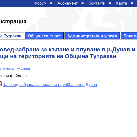
Форум
■
Абонамент
■
Контакти
■
Карта
■
а Тутракан
Общински съвет
Административни услуги
Полез
овед-забрана за къпане и плуване в р.Дунав и
щи на територията на Община Тутракан
7
->
 Тутракан
Обяви
ачени файлове
Заповед-забрана за къпане и плув00ане в р.Дунав