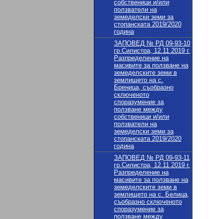
собственици и/или
ползватели на
земеделски земи за
стопанската 2019/2020
година
ЗАПОВЕД № РД 09-93-10
гр.Силистра, 12.11.2019 г.
Разпределение на
масивите за ползване на
земеделските земи в
землището на с.
Бреница, съобразно
сключеното
споразумение за
ползване между
собственици и/или
ползватели на
земеделски земи за
стопанската 2019/2020
година
ЗАПОВЕД № РД 09-93-11
гр.Силистра, 12.11.2019 г.
Разпределение на
масивите за ползване на
земеделските земи в
землището на с. Белица,
съобразно сключеното
споразумение за
ползване между