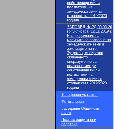
собственици и/или
ползватели на
земеделски земи за
стопанската 2019/2020
година
ЗАПОВЕД № РД 09-93-26
гр.Силистра, 12.11.2019 г.
Разпределение на
масивите за ползване на
земеделските земи в
землището на гр.
Тутракан, съобразно
сключеното
споразумение за
ползване между
собственици и/или
ползватели на
земеделски земи за
стопанската 2019/2020
година
Телефонен указател
Фотогалерия
Заседания Общински
съвет
План за защита при
бедствия