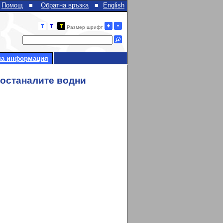
Помощ
■
Обратна връзка
■
English
Размер шрифт
на информация
 останалите водни