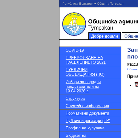
Република България ■ Община Тутракан
Добре дошли
Общин
Зап
COVID-19
пло
ПРЕБРОЯВАНЕ НА
НАСЕЛЕНИЕТО 2021
5/6/201
ПУБЛИЧНИ
Община
ОБСЪЖДАНИЯ (ПО)
Прик
Избори за народни
представители на
19.04.2026 г.
Структура
Служебна информация
Нормативни документи
Публични регистри (ПР)
Профил на купувача
Бюджет на