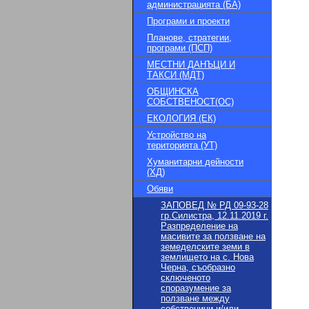
администрацията (БА)
Програми и проекти
Планове, стратегии,
програми (ПСП)
МЕСТНИ ДАНЪЦИ И
ТАКСИ (МДТ)
ОБЩИНСКА
СОБСТВЕНОСТ(ОС)
ЕКОЛОГИЯ (ЕК)
Устройство на
територията (УТ)
Хуманитарни дейности
(ХД)
Обяви
ЗАПОВЕД № РД 09-93-28
гр.Силистра, 12.11.2019 г.
Разпределение на
масивите за ползване на
земеделските земи в
землището на с. Нова
Черна, съобразно
сключеното
споразумение за
ползване между
собственици и/или