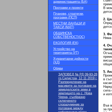
съвет
администрацията (БА)
преме
Програми и проекти
В мом
детск
Планове, стратегии,
програми (ПСП)
2. Це
Опред
МЕСТНИ ДАНЪЦИ И
детск
ТАКСИ (МДТ)
ОБЩИНСКА
3. Фи
СОБСТВЕНОСТ(ОС)
Няма 
ЕКОЛОГИЯ (ЕК)
4. О
Устройство на
такив
територията (УТ)
Осъще
преме
Хуманитарни дейности
висша
(ХД)
общин
Обяви
5. Ан
ЗАПОВЕД № РД 09-93-28
Проек
гр.Силистра, 12.11.2019 г.
в съо
Разпределение на
касае
масивите за ползване на
Наред
земеделските земи в
сила 
землището на с. Нова
и изп
Черна, съобразно
сключеното
споразумение за
Във в
ползване между
за пр
собственици и/или