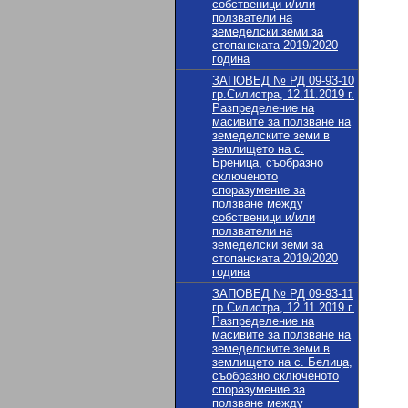
собственици и/или
ползватели на
земеделски земи за
стопанската 2019/2020
година
ЗАПОВЕД № РД 09-93-10
гр.Силистра, 12.11.2019 г.
Разпределение на
масивите за ползване на
земеделските земи в
землището на с.
Бреница, съобразно
сключеното
споразумение за
ползване между
собственици и/или
ползватели на
земеделски земи за
стопанската 2019/2020
година
ЗАПОВЕД № РД 09-93-11
гр.Силистра, 12.11.2019 г.
Разпределение на
масивите за ползване на
земеделските земи в
землището на с. Белица,
съобразно сключеното
споразумение за
ползване между