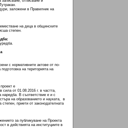
а записване, отписване и
Тутракан.
дури, заложени в Правилник на
реместване на деца в общинските
исша степен.
едба:
уредба.
ма
зени с нормативните актове от по-
подготовка на територията на
 проект е
сила от 01.08.2016 г. в частта,
 наредба. В съответствие е и с
стъра на образованието и науката, в
ша степен, приети от законодателната
лжението за публикуване на Проекта
ост в действията на институциите в