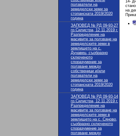
14- д
ползватели на
стано
земеделски земи за
на де
стопанската 2019/2020
Прик
година
ЗАПОВЕД № РД 09-93-27
гр.Силистра, 12.11.2019 г.
Разпределение на
масивите за ползване на
земеделските земи в
землището на с.
Дунавец, съобразно
сключеното
споразумение за
ползване между
собственици и/или
ползватели на
земеделски земи за
стопанската 2019/2020
година
ЗАПОВЕД № РД 09-93-14
гр.Силистра, 12.11.2019 г.
Разпределение на
масивите за ползване на
земеделските земи в
землището на с. Сяново,
съобразно сключеното
споразумение за
ползване между