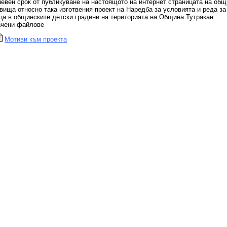
невен срок от публикуване на настоящото на интернет страницата на об
вища относно така изготвения проект на Наредба за условията и реда за
ца в общинските детски градини на територията на Община Тутракан.
ачени файлове
Мотиви към проекта