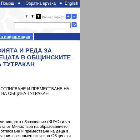
Помощ
■
Обратна връзка
■
English
Размер шрифт
на информация
ВИЯТА И РЕДА ЗА
ДЕЦАТА В ОБЩИНСКИТЕ
 ТУТРАКАН
, ОТПИСВАНЕ И ПРЕМЕСТВАНЕ НА
 НА ОБЩИНА ТУТРАКАН
училищното образование (ЗПУО) и чл.
иета от Министъра на образованието,
, отписване и преместване на деца в
оченият регламент изисква Общински