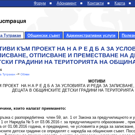
Форум
■
Абонамент
■
Контакти
■
Карта
■
а Тутракан
Общински съвет
Административни услуги
Полез
ИВИ КЪМ ПРОЕКТ НА Н А Р Е Д Б А ЗА УСЛО
ПИСВАНЕ, ОТПИСВАНЕ И ПРЕМЕСТВАНЕ НА 
ТСКИ ГРАДИНИ НА ТЕРИТОРИЯТА НА ОБЩИНА
16
->
 Тутракан
Обяви
МОТИВИ
 ПРОЕКТ НА Н А Р Е Д Б А ЗА УСЛОВИЯТА И РЕДА ЗА ЗАПИСВАНЕ
ДЕЦАТА В ОБЩИНСКИТЕ ДЕТСКИ ГРАДИНИ НА ТЕРИТОРИЯТА
ичини, които налагат приемането:
ръзка с разпоредбитена член 59, ал. 1 от Закона за предучилищното и 
. 1 от Наредба № 5 от 03.06.2016 г. за предучилищното образование , пр
а от 01.08.2016 година, е предвидено, че условията и реда за записване
ските детски градини се определят с наредба на общинския съвет. Пос