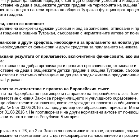
 – Тутракан да приеме наредба, с която да определи условията и реда з
стване на деца в общинските детски градини на територията на община 
ента за децата на територията на община Тутракан функционират проце
ата градина.
ли, които се поставят:
еляне на конкретни еднакви условия и ред за записване, отписване и п
и градини в община Тутракан, съобразени с нормативните актове от по-в
нансови и други средства, необходими за прилагането на новата ур
необходимост от финансови и други средства за прилагането на новата 
чаквани резултати от прилагането, включително финансовите, ако и
а:
ствяване на добра организация и практика при записване, отписване и
стване на деца в общинските детски градини в община Тутракан, съобра
 степен и по-пълно обхващане на децата в задължителна предучилищна 
а Тутракан.
ализ за съответствие с правото на Европейския съюз:
тът на Наредбата не противоречи на правото на Европейския съюз. Този
тветствие с новия Закон за предучилищното и училищното образование, в 
ща обществените отношения, които се уреждат от проекта на общинската
ба № 5 от 03.06.2016 г. за предучилищното образование, приета от Мини
от 01.08.2016 г. Не противоречи и на други нормативни актове от по-вис
ълнителната власт в Република България.
ръзка с чл. 26, ал.2 от Закона за нормативните актове, отразяващ задъ
иемане на нормативен акт с цел информиране на населението и прозрачн