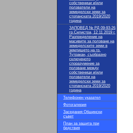
собственици и/или
ползватели на
земеделски земи за
стопанската 2019/2020
година
ЗАПОВЕД № РД 09-93-26
гр.Силистра, 12.11.2019 г.
Разпределение на
масивите за ползване на
земеделските земи в
землището на гр.
Тутракан, съобразно
сключеното
споразумение за
ползване между
собственици и/или
ползватели на
земеделски земи за
стопанската 2019/2020
година
Телефонен указател
Фотогалерия
Заседания Общински
съвет
План за защита при
бедствия