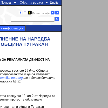
Помощ
■
Обратна връзка
■
English
Размер шрифт
на информация
ЛНЕНИЕ НА НАРЕДБА
А ОБЩИНА ТУТРАКАН
 ЗА РЕКЛАМНАТА ДЕЙНОСТ НА
новения срок от 14 дни, Община
нтересованите лица да направят
akan@b-trust.org
или в деловодството
смариска № 31
тра срещу чл.12, ал.2 от Наредба за
ветния протест е образувано
ериторията на община Тутракан