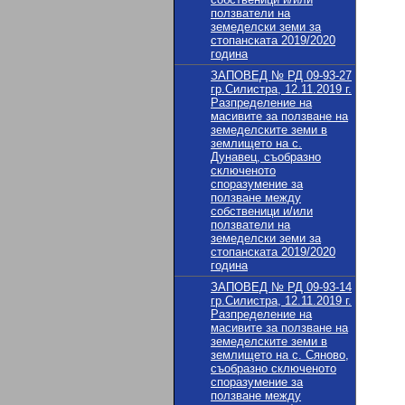
ползватели на
земеделски земи за
стопанската 2019/2020
година
ЗАПОВЕД № РД 09-93-27
гр.Силистра, 12.11.2019 г.
Разпределение на
масивите за ползване на
земеделските земи в
землището на с.
Дунавец, съобразно
сключеното
споразумение за
ползване между
собственици и/или
ползватели на
земеделски земи за
стопанската 2019/2020
година
ЗАПОВЕД № РД 09-93-14
гр.Силистра, 12.11.2019 г.
Разпределение на
масивите за ползване на
земеделските земи в
землището на с. Сяново,
съобразно сключеното
споразумение за
ползване между