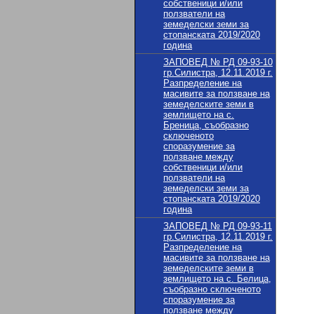
собственици и/или
ползватели на
земеделски земи за
стопанската 2019/2020
година
ЗАПОВЕД № РД 09-93-10
гр.Силистра, 12.11.2019 г.
Разпределение на
масивите за ползване на
земеделските земи в
землището на с.
Бреница, съобразно
сключеното
споразумение за
ползване между
собственици и/или
ползватели на
земеделски земи за
стопанската 2019/2020
година
ЗАПОВЕД № РД 09-93-11
гр.Силистра, 12.11.2019 г.
Разпределение на
масивите за ползване на
земеделските земи в
землището на с. Белица,
съобразно сключеното
споразумение за
ползване между