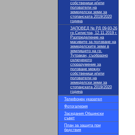
собственици и/или
ползватели на
земеделски земи за
стопанската 2019/2020
година
ЗАПОВЕД № РД 09-93-26
гр.Силистра, 12.11.2019 г.
Разпределение на
масивите за ползване на
земеделските земи в
землището на гр.
Тутракан, съобразно
сключеното
споразумение за
ползване между
собственици и/или
ползватели на
земеделски земи за
стопанската 2019/2020
година
Телефонен указател
Фотогалерия
Заседания Общински
съвет
План за защита при
бедствия