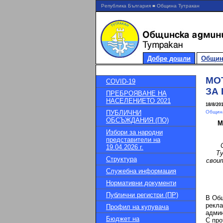
Република България ■ Община Тутракан
Добре дошли
Общин
МО
COVID-19
ЗА
ПРЕБРОЯВАНЕ НА
НАСЕЛЕНИЕТО 2021
18/8/20
ПУБЛИЧНИ
Община
ОБСЪЖДАНИЯ (ПО)
М
Избори за народни
представители на
19.04.2026 г.
Ту
Структура
свои
Служебна информация
Нормативни документи
Публични регистри (ПР)
В Общ
рекла
Профил на купувача
админ
Бюджет на
С про