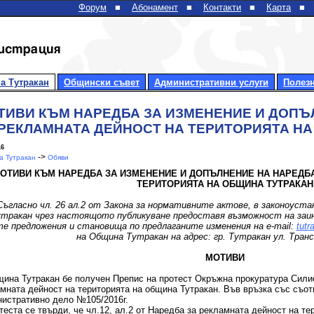
Форум
■
Абонамент
■
Контакти
■
Карта
■
а Тутракан
Общински съвет
Административни услуги
Полез
ТИВИ КЪМ НАРЕДБА ЗА ИЗМЕНЕНИЕ И ДОПЪ
 РЕКЛАМНАТА ДЕЙНОСТ НА ТЕРИТОРИЯТА Н
16
->
 Тутракан
Обяви
ОТИВИ КЪМ НАРЕДБА ЗА ИЗМЕНЕНИЕ И ДОПЪЛНЕНИЕ НА НАРЕДБА
ТЕРИТОРИЯТА НА ОБЩИНА ТУТРАКАН
Съгласно чл. 26 ал.2 от Закона за нормативните актове, в законоуста
тракан чрез настоящото публикуване предоставя възможност на заи
те предложения и становища по предлаганите изменения на
e-mail:
tutr
на Община Тутракан на адрес: гр. Тутракан ул. Тран
МОТИВИ
ина Тутракан бе получен Препис на протест Окръжна прокуратура Силис
мната дейност на територията на община Тутракан. Във връзка със съот
истративно дело №105/2016г.
теста се твърди, че чл.12, ал.2 от Наредба за рекламната дейност на т