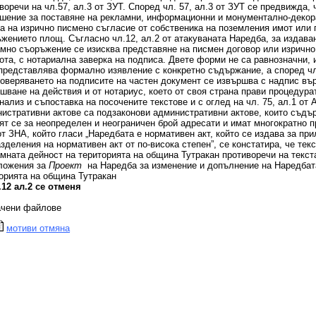
воречи на чл.57, ал.3 от ЗУТ. Според чл. 57, ал.3 от ЗУТ се предвижда,
шение за поставяне на рекламни, информационни и монументално-декор
а на изрично писмено съгласие от собственика на поземления имот или 
жението площ. Съгласно чл.12, ал.2 от атакуваната Наредба, за издава
мно съоръжение се изисква представяне на писмен договор или изрично
ота, с нотариална заверка на подписа. Двете форми не са равнозначни,
представлява формално изявление с конкретно съдържание, а според чл.
оверяването на подписите на частен документ се извършва с надпис върх
шване на действия и от нотариус, което от своя страна прави процедурат
нализ и съпоставка на посочените текстове и с оглед на чл. 75, ал.1 от
истративни актове са подзаконови административни актове, които съдъ
ят се за неопределен и неограничен брой адресати и имат многократно пр
от ЗНА, който гласи „Наредбата е нормативен акт, който се издава за пр
зделения на нормативен акт от по-висока степен”, се констатира, че текс
мната дейност на територията на община Тутракан противоречи на текста 
ложения за
Проект
на Наредба за изменение и допълнение на Наредбат
орията на община Тутракан
.12 ал.2 се отменя
ачени файлове
мотиви отмяна