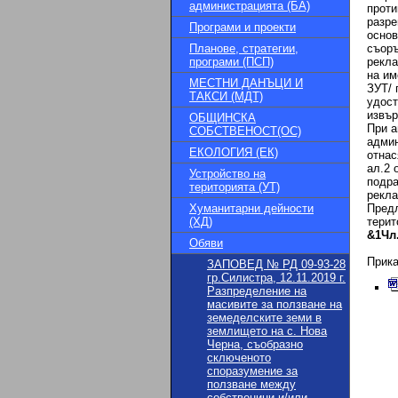
администрацията (БА)
проти
разре
Програми и проекти
основ
Планове, стратегии,
съоръ
програми (ПСП)
рекла
на им
МЕСТНИ ДАНЪЦИ И
ЗУТ/ 
ТАКСИ (МДТ)
удост
извър
ОБЩИНСКА
При а
СОБСТВЕНОСТ(ОС)
админ
ЕКОЛОГИЯ (ЕК)
отнас
ал.2 
Устройство на
подра
територията (УТ)
рекла
Хуманитарни дейности
Пред
(ХД)
терит
&1
Чл
Обяви
Прик
ЗАПОВЕД № РД 09-93-28
гр.Силистра, 12.11.2019 г.
Разпределение на
масивите за ползване на
земеделските земи в
землището на с. Нова
Черна, съобразно
сключеното
споразумение за
ползване между
собственици и/или