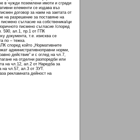
 че в чужди поземлени имоти и сгради
ативни елементи се издава въз
писмен договор за наем на заетата от
не на разрешение за поставяне на
 писмено съгласие на собственика/ци
 изричното писмено съгласие /според
 590, ал.1, пр.1 от ГПК
у документа, т.е. изисква се
а по – тежка.
 АПК според който „Нормативните
ржат административноправни норми,
авно действие” и с оглед на чл.7,
илагане на отделни разпоредби или
та на чл.12, ал.2 от Наредба за
на чл.57, ал.3 от ЗУТ.
аза рекламната дейност на