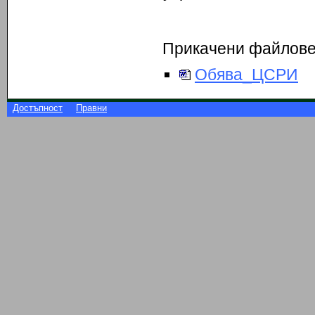
Прикачени файлов
Обява_ЦСРИ
Достъпност
Правни