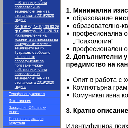
собственици и/или
ползватели на
1. Минимални изис
земеделски земи за
стопанската 2019/2020
образование
вис
година
образователно-к
ЗАПОВЕД № РД 09-93-26
гр.Силистра, 12.11.2019 г.
професионална об
Разпределение на
масивите за ползване на
„Психология”
земеделските земи в
професионален оп
землището на гр.
Тутракан, съобразно
2. Допълнителни 
сключеното
споразумение за
предимство на ка
ползване между
собственици и/или
ползватели на
земеделски земи за
Опит в работа с х
стопанската 2019/2020
Компютърна грам
година
Комуникативна ко
Телефонен указател
Фотогалерия
Заседания Общински
3. Кратко описани
съвет
План за защита при
бедствия
Идентифицира псих