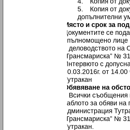
4. Копия от док
5. Копия от до
допълнителни ум
Място и срок за по
Документите се подав
упълномощено лице в 
в деловодството на О
„Трансмариска” № 31
Интервюто с допусна
30.03.2016г. от 14.0
Тутракан
Обявяване на обсто
Всички съобщения въ
таблото за обяви на
администрация Тутрак
„Трансмариска” № 3
Тутракан.