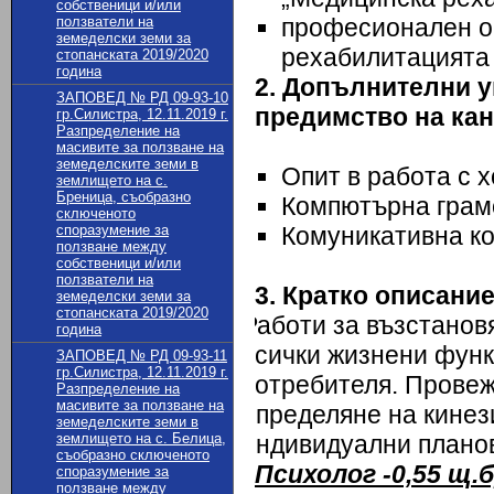
собственици и/или
ползватели на
професионален оп
земеделски земи за
рехабилитацията 
стопанската 2019/2020
година
2. Допълнителни 
ЗАПОВЕД № РД 09-93-10
предимство на ка
гр.Силистра, 12.11.2019 г.
Разпределение на
масивите за ползване на
земеделските земи в
Опит в работа с х
землището на с.
Бреница, съобразно
Компютърна грам
сключеното
споразумение за
Комуникативна ко
ползване между
собственици и/или
ползватели на
3. Кратко описани
земеделски земи за
стопанската 2019/2020
Работи за възстанов
година
всички жизнени фун
ЗАПОВЕД № РД 09-93-11
гр.Силистра, 12.11.2019 г.
потребителя. Провеж
Разпределение на
масивите за ползване на
определяне на кинез
земеделските земи в
землището на с. Белица,
индивидуални плано
съобразно сключеното
Психолог -0,55 щ.б
споразумение за
ползване между