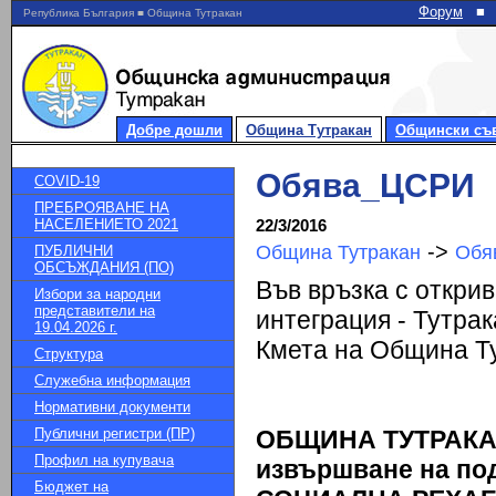
Форум
■
Република България ■ Община Тутракан
Добре дошли
Община Тутракан
Общински съ
Обява_ЦСРИ
COVID-19
ПРЕБРОЯВАНЕ НА
НАСЕЛЕНИЕТО 2021
22/3/2016
->
Община Тутракан
Обя
ПУБЛИЧНИ
ОБСЪЖДАНИЯ (ПО)
Във връзка с откри
Избори за народни
представители на
интеграция - Тутрак
19.04.2026 г.
Кмета на Община Т
Структура
Служебна информация
Нормативни документи
Публични регистри (ПР)
ОБЩИНА ТУТРАКАН 
Профил на купувача
извършване на по
Бюджет на