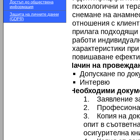
Достъп до обществена
психологични и тер
информация
снемане на анамнес
Защита на личните данни
(GDPR)
отношения с клиент
прилага подходящи 
работи индивидуал
характеристики при
повишаване ефектив
Начин на провеждан
Допускане по док
Интервю
Необходими докуме
1. Заявление за
2. Професионал
3. Копия на док
опит в съответн
осигурителна кн