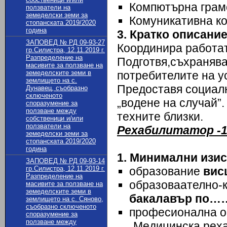
Компютърна грам
ползватели на
земеделски земи за
Комуникативна ко
стопанската 2019/2020
година
3. Кратко описани
ЗАПОВЕД № РД 09-93-27
Координира работат
гр.Силистра, 12.11.2019 г.
Разпределение на
Подготвя,съхранява
масивите за ползване на
земеделските земи в
потребителите на ус
землището на с.
Предоставя социалн
Дунавец, съобразно
сключеното
„водене на случай”
споразумение за
ползване между
техните близки.
собственици и/или
ползватели на
Рехабилитатор -1
земеделски земи за
стопанската 2019/2020
година
1. Минимални изис
ЗАПОВЕД № РД 09-93-14
гр.Силистра, 12.11.2019 г.
образование
вис
Разпределение на
образоваателно-
масивите за ползване на
земеделските земи в
бакалавър по
землището на с. Сяново,
съобразно сключеното
професионална об
споразумение за
ползване между
„Медицинска реха