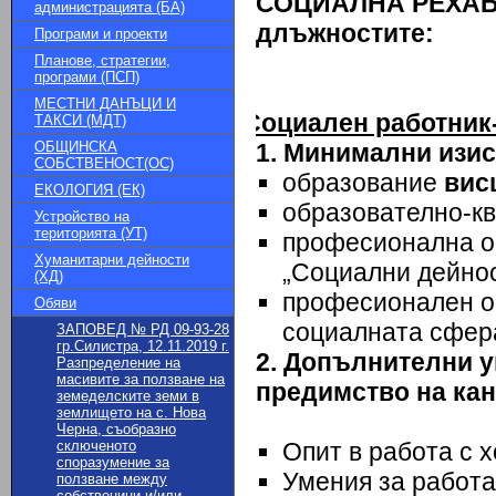
СОЦИАЛНА РЕХАБ
администрацията (БА)
длъжностите:
Програми и проекти
Планове, стратегии,
програми (ПСП)
МЕСТНИ ДАНЪЦИ И
Социален работник
ТАКСИ (МДТ)
ОБЩИНСКА
1. Минимални изис
СОБСТВЕНОСТ(ОС)
образование
вис
ЕКОЛОГИЯ (ЕК)
образователно-к
Устройство на
територията (УТ)
професионална об
Хуманитарни дейности
„Социални дейно
(ХД)
професионален оп
Обяви
социалната сфер
ЗАПОВЕД № РД 09-93-28
гр.Силистра, 12.11.2019 г.
2. Допълнителни 
Разпределение на
масивите за ползване на
предимство на ка
земеделските земи в
землището на с. Нова
Черна, съобразно
сключеното
Опит в работа с х
споразумение за
Умения за работа
ползване между
собственици и/или