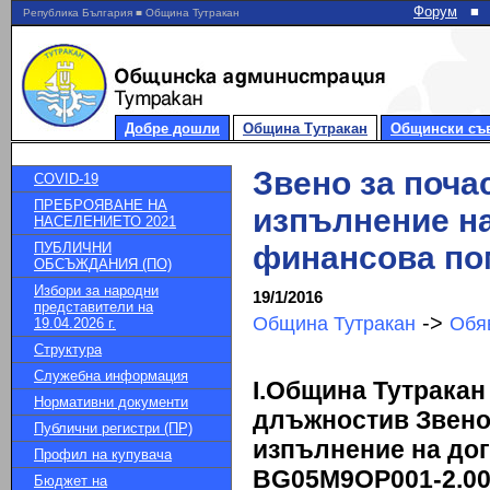
Форум
■
Република България ■ Община Тутракан
Добре дошли
Община Тутракан
Общински съ
Звено за поча
COVID-19
ПРЕБРОЯВАНЕ НА
изпълнение на
НАСЕЛЕНИЕТО 2021
ПУБЛИЧНИ
финансова п
ОБСЪЖДАНИЯ (ПО)
Избори за народни
19/1/2016
представители на
->
Община Тутракан
Обя
19.04.2026 г.
Структура
Служебна информация
I.
Община Тутракан 
Нормативни документи
длъжности
в Звено
Публични регистри (ПР)
изпълнение на до
Профил на купувача
BG05M9OP001-2.00
Бюджет на