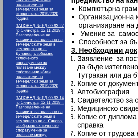
предимство на кан
ползватели на
Компютърна грам
земеделски земи за
стопанската 2019/2020
Организационна к
година
организиране на 
ЗАПОВЕД № РД 09-93-27
гр.Силистра, 12.11.2019 г.
Умение за самост
Разпределение на
масивите за ползване на
Способност за бъ
земеделските земи в
3. Необходими док
землището на с.
Дунавец, съобразно
Заявление за пос
сключеното
споразумение за
да бъде изтеглен
ползване между
собственици и/или
Тутракан или да 
ползватели на
земеделски земи за
Копие от документ
стопанската 2019/2020
Автобиография
година
ЗАПОВЕД № РД 09-93-14
Свидетелство за 
гр.Силистра, 12.11.2019 г.
Медицинско свиде
Разпределение на
масивите за ползване на
Копие от диплома
земеделските земи в
землището на с. Сяново,
справка
съобразно сключеното
споразумение за
Копие от трудова 
ползване между