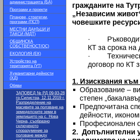
администрацията (БА)
гражданите на Тут
Програми и проекти
„Независим живот“
Планове, стратегии,
човешките ресурс
програми (ПСП)
МЕСТНИ ДАНЪЦИ И
ТАКСИ (МДТ)
· Ръководител
ОБЩИНСКА
КТ за срока на
СОБСТВЕНОСТ(ОС)
ЕКОЛОГИЯ (ЕК)
· Технически 
Устройство на
договор по КТ 
територията (УТ)
Хуманитарни дейности
(ХД)
1. Изисквания към
Обяви
Образование – ви
ЗАПОВЕД № РД 09-93-28
степен „бакалавър
гр.Силистра, 12.11.2019 г.
Разпределение на
Предпочитана спе
масивите за ползване на
земеделските земи в
дейности, иконом
землището на с. Нова
Черна, съобразно
Професионален оп
сключеното
2.
Допълнителни у
споразумение за
ползване между
собственици и/или