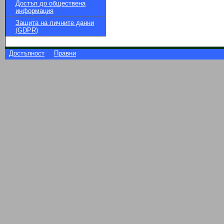
Достъп до обществена
информация
Защита на личните данни
(GDPR)
Достъпност
Правни