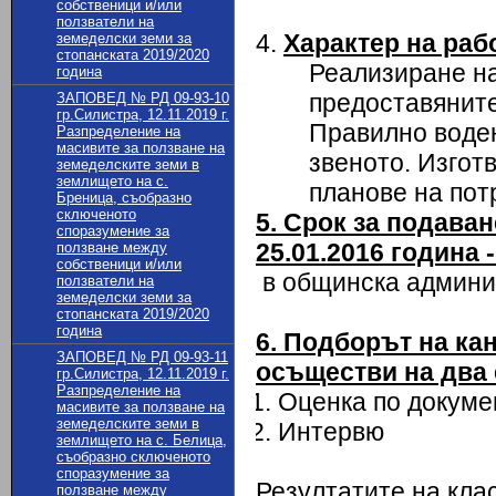
собственици и/или
ползватели на
4.
Характер на раб
земеделски земи за
стопанската 2019/2020
Реализиране на
година
предоставяните
ЗАПОВЕД № РД 09-93-10
гр.Силистра, 12.11.2019 г.
Правилно воден
Разпределение на
масивите за ползване на
звеното. Изгот
земеделските земи в
землището на с.
планове на пот
Бреница, съобразно
сключеното
5. Срок за подаван
споразумение за
25.01.2016 година -
ползване между
собственици и/или
в общинска админис
ползватели на
земеделски земи за
стопанската 2019/2020
година
6. Подборът на ка
ЗАПОВЕД № РД 09-93-11
осъществи на два 
гр.Силистра, 12.11.2019 г.
Разпределение на
Оценка по докуме
масивите за ползване на
земеделските земи в
Интервю
землището на с. Белица,
съобразно сключеното
споразумение за
Резултатите на кла
ползване между