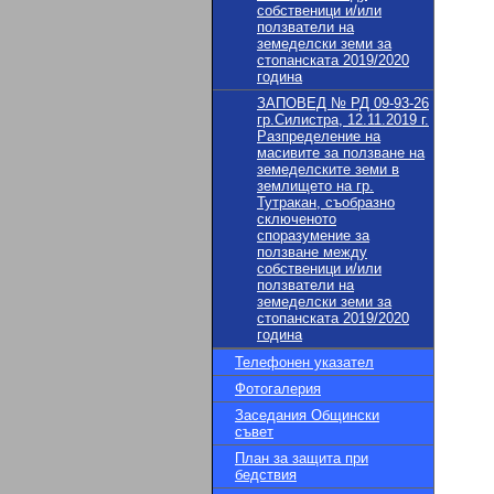
собственици и/или
ползватели на
земеделски земи за
стопанската 2019/2020
година
ЗАПОВЕД № РД 09-93-26
гр.Силистра, 12.11.2019 г.
Разпределение на
масивите за ползване на
земеделските земи в
землището на гр.
Тутракан, съобразно
сключеното
споразумение за
ползване между
собственици и/или
ползватели на
земеделски земи за
стопанската 2019/2020
година
Телефонен указател
Фотогалерия
Заседания Общински
съвет
План за защита при
бедствия