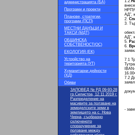
1.2.
Н
администрацията (БА)
внесе
Програми и проекти
НРПУР
АД”, 
Планове, стратегии,
2.
Сп
програми (ПСП)
3. Тъ
4
МЕСТНИ ДАНЪЦИ И
обект
ТАКСИ (МДТ)
АД”, 
ОБЩИНСКА
5.
Ра
СОБСТВЕНОСТ(ОС)
6.
Вр
заявк
ЕКОЛОГИЯ (ЕК)
7
Устройство на
7.1 Т
територията (УТ)
Тутра
IBAN-
Хуманитарни дейности
16.00
(ХД)
7.2 Д
заявл
Обяви
7.2.1
ЗАПОВЕД № РД 09-93-28
докум
гр.Силистра, 12.11.2019 г.
- Ори
Разпределение на
-нот
масивите за ползване на
7.2.2
земеделските земи в
- зав
землището на с. Нова
-нот
Черна, съобразно
7.3.
сключеното
- са
споразумение за
- са
ползване между
- не
собственици и/или