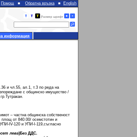
Помощ
■
Обратна връзка
■
English
Размер шрифт
на информация
 и чл.55, ал.1, т.3 по реда на
разпореждане с общинско имущество /
гр.Тутракан.
имот – частна общинска собственост
 с площ от 840.00/ осемстотин и
 УПИ-IV-120 и УПИ-I-119,съгласно
сет лева
)Без ДДС.