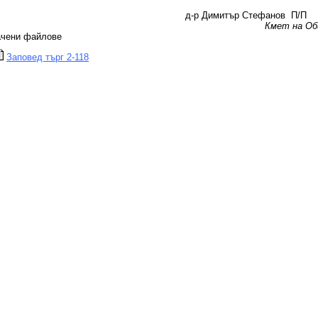
-р Димитър Стефанов П/П
Кмет на О
ачени файлове
Заповед търг 2-118