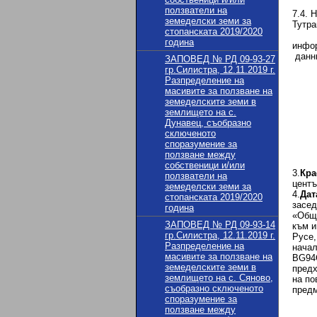
- не
ползватели на
7.4. 
земеделски земи за
Тутра
стопанската 2019/2020
8
година
инфор
данни
ЗАПОВЕД № РД 09-93-27
гр.Силистра, 12.11.2019 г.
Разпределение на
1
масивите за ползване на
- За
земеделските земи в
землището на с.
Дунавец, съобразно
сключеното
споразумение за
ползване между
собственици и/или
3.
Кра
ползватели на
центъ
земеделски земи за
4.
Дат
стопанската 2019/2020
засед
година
«Общи
ЗАПОВЕД № РД 09-93-14
към и
гр.Силистра, 12.11.2019 г.
Русе,
Разпределение на
начал
масивите за ползване на
BG94С
земеделските земи в
предх
землището на с. Сяново,
на по
съобразно сключеното
предм
споразумение за
ползване между