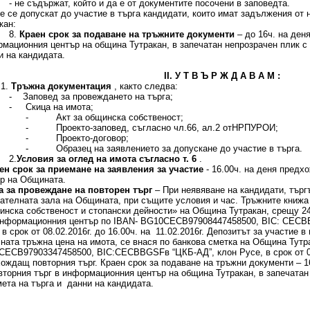
 съдържат, който и да е от документите посочени в заповедта.
Не се допускат до участие в търга кандидати, които имат задължения от
кан:
.
Краен срок за подаване на тръжните документи
– до 16ч. на ден
мационния център на община Тутракан, в запечатан непрозрачен плик с 
 на кандидата.
ІІ. У Т В Ъ Р Ж Д А В А М :
.
Тръжна документация
, както следва:
повед за провеждането на търга;
- Скица на имота;
- Акт за общинска собственост;
- Проекто-заповед, съгласно чл.66, ал.2 отНРПУРОИ;
- Проекто-договор;
- Образец на заявлението за допускане до участие в търга.
2.
Условия за оглед на имота съгласно т. 6
.
ен срок за приемане на заявления за участие
- 16.00ч. на деня предх
р на Общината.
а за провеждане на повторен търг
– При неявяване на кандидати, търгъ
ателната зала на Общината, при същите условия и час. Тръжните книжа
нска собственост и стопански дейности» на Община Тутракан, срещу 24
нформационния център по IBAN- BG10СЕСB97908447458500, BIC: CECBBG
 в срок от 08.02.2016г. до 16.00ч. на 11.02.2016г. Депозитът за участие 
ната тръжна цена на имота, се внася по банкова сметка на Община Тутр
ЕСB97903347458500, BIC:CECBBGSFв “ЦКБ-АД”, клон Русе, в срок от 08
ождащ повторния търг. Краен срок за подаване на тръжни документи – 
вторния търг в информационния център на община Тутракан, в запечатан
ета на търга и данни на кандидата.