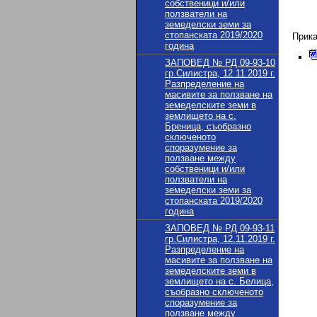
собственици и/или
ползватели на
д
земеделски земи за
стопанската 2019/2020
Прик
година
ЗАПОВЕД № РД 09-93-10
гр.Силистра, 12.11.2019 г.
Разпределение на
масивите за ползване на
земеделските земи в
землището на с.
Бреница, съобразно
сключеното
споразумение за
ползване между
собственици и/или
ползватели на
земеделски земи за
стопанската 2019/2020
година
ЗАПОВЕД № РД 09-93-11
гр.Силистра, 12.11.2019 г.
Разпределение на
масивите за ползване на
земеделските земи в
землището на с. Белица,
съобразно сключеното
споразумение за
ползване между