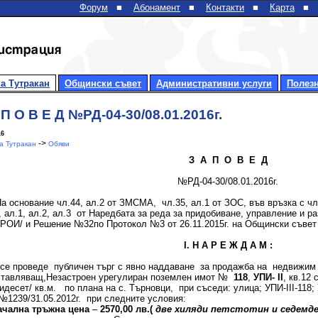
Форум
■
Абонамент
■
Контакти
■
Карта
■
а Тутракан
Общински съвет
Административни услуги
Полез
 П О В Е Д №РД-04-30/08.01.2016г.
16
->
 Тутракан
Обяви
З А П О В Е Д
№РД-04-30/08.01.2016г.
нование чл.44, ал.2 от ЗМСМА, чл.35, ал.1 от ЗОС, във връзка с чл.36
, ал.1, ал.2, ал.3 от Наредбата за реда за придобиване, управление и 
ОИ/ и Решение №32по Протокол №3 от 26.11.2015г. на Общински съвет 
І.
Н А Р Е Ж Д А М :
се проведе публичен търг с явно наддаване за продажба на недвижим 
ставляващ,Незастроен урегулиран поземлен имот №
118
,
УПИ-
II
, кв.12
идесет/ кв.м. по плана на с. Търновци, при съседи: улица; УПИ-III-118;
1239/31.05.2012г. при следните условия:
ачална тръжна цена
–
2570,00 лв.(
две хиляди петстотин и седемде