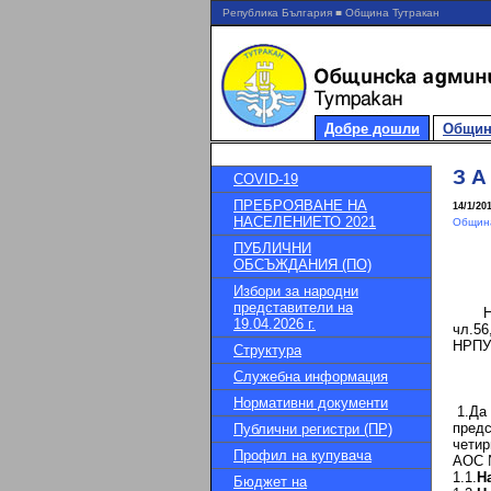
Република България ■ Община Тутракан
Добре дошли
Общин
З А
COVID-19
ПРЕБРОЯВАНЕ НА
14/1/20
НАСЕЛЕНИЕТО 2021
Община
ПУБЛИЧНИ
ОБСЪЖДАНИЯ (ПО)
Избори за народни
представители на
На ос
19.04.2026 г.
чл.56
НРПУР
Структура
Служебна информация
Нормативни документи
1.Да 
пред
Публични регистри (ПР)
четир
Профил на купувача
АОС №
1.1.
Н
Бюджет на