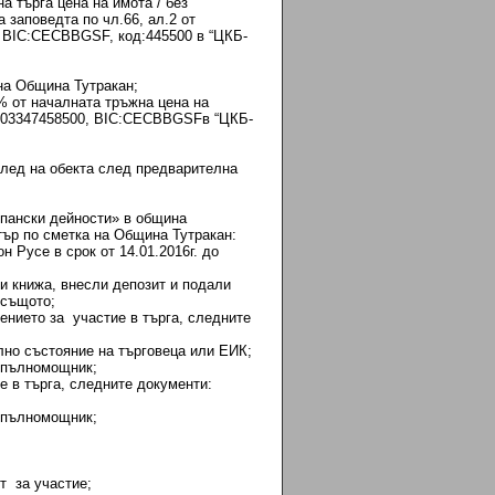
а търга цена на имота / без
 заповедта по чл.66, ал.2 от
BIC:CECBBGSF, код:445500 в “ЦКБ-
на Община Тутракан;
% от началната тръжна цена на
7903347458500, BIC:CECBBGSFв “ЦКБ-
глед на обекта след предварителна
опански дейности» в община
ър по сметка на Община Тутракан:
 Русе в срок от 14.01.2016г. до
ни книжа, внесли депозит и подали
 същото;
ието за участие в търга, следните
но състояние на търговеца или ЕИК;
 пълномощник;
в търга, следните документи:
 пълномощник;
 за участие;