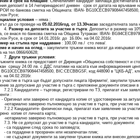
ачин и срок на плащане
: Спечелилият кандидат заплаща достигнатата н
ния депозит/ в 14 /четиринадесет/ дневен срок от датата на връчване на
ОИ по банкова сметка на Общината: IBAN- BG10СЕСB97908447458500, 
клон Русе;
ециални условия
– няма ;
ргът да се проведе на
05.02.2016год. от
13.30
часа
в заседателната зала 
.
Размер на депозита за участие в търга
: Депозитът в размер на 10
а, се внася по банкова сметка на Община Тутракан: IBAN- BG94СЕСB9
клон Русе, в срок от 14.01.2016г. до 16.00ч. на 04.02.2016г.
змер на стъпка при наддаване
: 100,00 лв./ сто лева/.
еме и начин на оглед
– закупилите тръжни книжа могат да извършват о
а на тел.0866/60628;
.
Други тръжни условия
:
ръжните книжа се предоставят от Дирекция «Общинска собственост и ст
кан срещу 24.00 лв. с ДДС платими на касата към информационния цент
 BG10СЕСB97908447458500, BIC:CECBBGSF, код:448090 в “ЦКБ-АД”, клон
ч. на 04.02.2016г.
о участие в търга ще бъдат допуснати лицата /фирмите/, закупили тръж
ение за допускане до участие в търга с приложени документи описани в
 Кандидатите – търговци, регистрирани по ТЗ, прилагат към заявлен
енти :
гинал или заверено от кандидата копие от удостоверение за актуал
ариално заверено пълномощно за участие в търга, при участие на
 Кандидатите- физически лица, прилагат към заявление за участие 
ерено копие от личната карта;
ариално заверено пълномощно за участие в търга, при участие на
 Не се допускат до участие в търга кандидати, чиито документи:
 подадени след срока по заповедта;
 подадени в прозрачен или незапечатан плик;
 съдържат документи за закупени тръжни книжа или внесен депозит