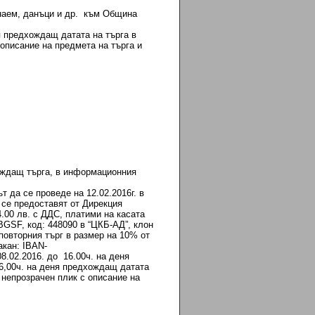
 наем, данъци и др. към Община
я предхождащ датата на търга в
описание на предмета на търга и
ождащ търга, в информационния
т да се проведе на 12.02.2016г. в
 се предоставят от Дирекция
.00 лв. с ДДС, платими на касата
SF, код: 448090 в “ЦКБ-АД”, клон
в повторния търг в размер на 10% от
акан: IBAN-
.02.2016. до 16.00ч. на деня
16,00ч. на деня предхождащ датата
 непрозрачен плик с описание на