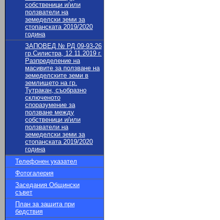
собственици и/или
ползватели на
земеделски земи за
стопанската 2019/2020
година
ЗАПОВЕД № РД 09-93-26
гр.Силистра, 12.11.2019 г.
Разпределение на
масивите за ползване на
земеделските земи в
землището на гр.
Тутракан, съобразно
сключеното
споразумение за
ползване между
собственици и/или
ползватели на
земеделски земи за
стопанската 2019/2020
година
Телефонен указател
Фотогалерия
Заседания Общински
съвет
План за защита при
бедствия