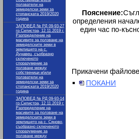
ползватели на
земеделски земи за
Пояснение:
Съгл
стопанската 2019/2020
година
определения начале
ЗАПОВЕД № РД 09-93-27
един час по-късн
гр.Силистра, 12.11.2019 г.
Разпределение на
масивите за ползване на
земеделските земи в
землището на с.
Дунавец, съобразно
сключеното
споразумение за
ползване между
Прикачени файлов
собственици и/или
ползватели на
ПОКАНИ
земеделски земи за
стопанската 2019/2020
година
ЗАПОВЕД № РД 09-93-14
гр.Силистра, 12.11.2019 г.
Разпределение на
масивите за ползване на
земеделските земи в
землището на с. Сяново,
съобразно сключеното
споразумение за
ползване между