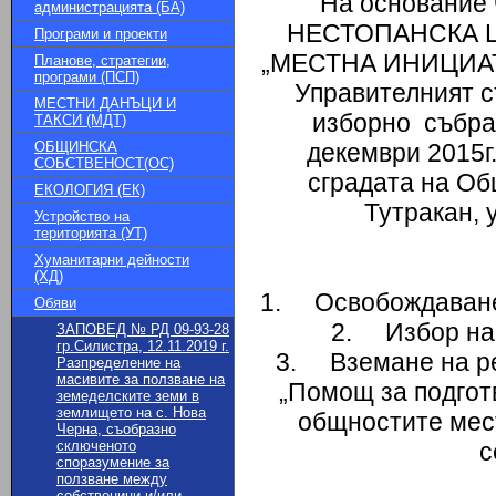
На основание 
администрацията (БА)
НЕСТОПАНСКА 
Програми и проекти
„МЕСТНА ИНИЦИАТ
Планове, стратегии,
програми (ПСП)
Управителният с
МЕСТНИ ДАНЪЦИ И
изборно събран
ТАКСИ (МДТ)
ОБЩИНСКА
декември 2015г.
СОБСТВЕНОСТ(ОС)
сградата на Об
ЕКОЛОГИЯ (ЕК)
Тутракан, 
Устройство на
територията (УТ)
Хуманитарни дейности
(ХД)
1. Освобождаване 
Обяви
2. Избор на 
ЗАПОВЕД № РД 09-93-28
гр.Силистра, 12.11.2019 г.
3. Вземане на ре
Разпределение на
масивите за ползване на
„Помощ за подгот
земеделските земи в
землището на с. Нова
общностите мест
Черна, съобразно
сключеното
с
споразумение за
ползване между
собственици и/или