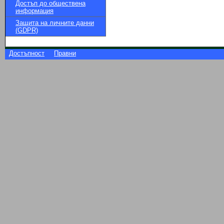
Достъп до обществена
информация
Защита на личните данни
(GDPR)
Достъпност
Правни