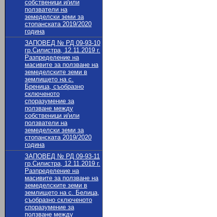
собственици и/или
ползватели на
земеделски земи за
стопанската 2019/2020
година
ЗАПОВЕД № РД 09-93-10
гр.Силистра, 12.11.2019 г.
Разпределение на
масивите за ползване на
земеделските земи в
землището на с.
Бреница, съобразно
сключеното
споразумение за
ползване между
собственици и/или
ползватели на
земеделски земи за
стопанската 2019/2020
година
ЗАПОВЕД № РД 09-93-11
гр.Силистра, 12.11.2019 г.
Разпределение на
масивите за ползване на
земеделските земи в
землището на с. Белица,
съобразно сключеното
споразумение за
ползване между