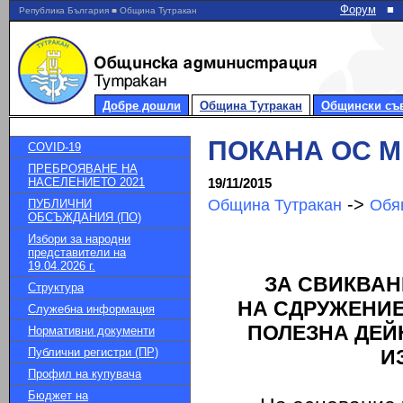
Форум
■
Република България ■ Община Тутракан
Добре дошли
Община Тутракан
Общински съ
ПОКАНА ОС М
COVID-19
ПРЕБРОЯВАНЕ НА
НАСЕЛЕНИЕТО 2021
19/11/2015
->
Община Тутракан
Обя
ПУБЛИЧНИ
ОБСЪЖДАНИЯ (ПО)
Избори за народни
представители на
19.04.2026 г.
ЗА СВИКВАН
Структура
НА СДРУЖЕНИЕ
Служебна информация
ПОЛЕЗНА ДЕЙ
Нормативни документи
Публични регистри (ПР)
И
Профил на купувача
Бюджет на