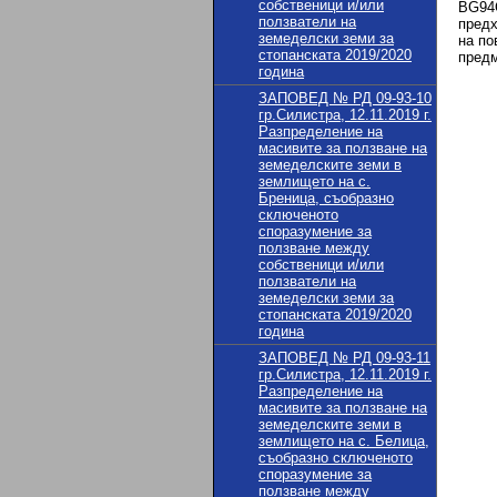
собственици и/или
BG94С
ползватели на
предх
земеделски земи за
на по
стопанската 2019/2020
предм
година
ЗАПОВЕД № РД 09-93-10
гр.Силистра, 12.11.2019 г.
Разпределение на
и
масивите за ползване на
земеделските земи в
землището на с.
Бреница, съобразно
сключеното
споразумение за
ползване между
собственици и/или
ползватели на
земеделски земи за
стопанската 2019/2020
година
ЗАПОВЕД № РД 09-93-11
гр.Силистра, 12.11.2019 г.
Разпределение на
масивите за ползване на
земеделските земи в
землището на с. Белица,
съобразно сключеното
споразумение за
ползване между