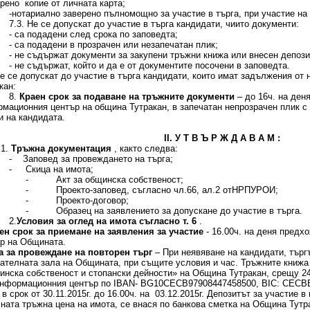
ерено копие от личната карта;
ариално заверено пълномощно за участие в търга, при участие на
 Не се допускат до участие в търга кандидати, чиито документи:
 подадени след срока по заповедта;
 подадени в прозрачен или незапечатан плик;
 съдържат документи за закупени тръжни книжа или внесен депозит
 съдържат, който и да е от документите посочени в заповедта.
Не се допускат до участие в търга кандидати, които имат задължения от
кан:
.
Краен срок за подаване на тръжните документи
– до 16ч. на ден
мационния център на община Тутракан, в запечатан непрозрачен плик с 
 на кандидата.
ІІ. У Т В Ъ Р Ж Д А В А М :
.
Тръжна документация
, както следва:
повед за провеждането на търга;
- Скица на имота;
- Акт за общинска собственост;
- Проекто-заповед, съгласно чл.66, ал.2 отНРПУРОИ;
- Проекто-договор;
- Образец на заявлението за допускане до участие в търга.
2.
Условия за оглед на имота съгласно т. 6
.
ен срок за приемане на заявления за участие
- 16.00ч. на деня предх
р на Общината.
а за провеждане на повторен търг
– При неявяване на кандидати, търгъ
ателната зала на Общината, при същите условия и час. Тръжните книжа
нска собственост и стопански дейности» на Община Тутракан, срещу 24
нформационния център по IBAN- BG10СЕСB97908447458500, BIC: CECBBG
 в срок от 30.11.2015г. до 16.00ч. на 03.12.2015г. Депозитът за участие 
ната тръжна цена на имота, се внася по банкова сметка на Община Тутр