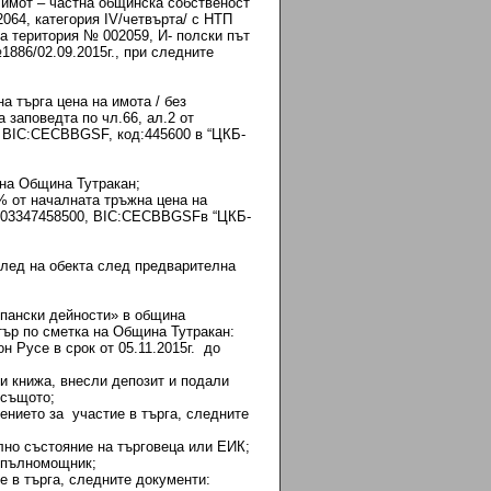
имот – частна общинска собственост
064, категория ІV/четвърта/ с НТП
а територия № 002059, И- полски път
886/02.09.2015г., при следните
а търга цена на имота / без
 заповедта по чл.66, ал.2 от
BIC:CECBBGSF, код:445600 в “ЦКБ-
на Община Тутракан;
% от началната тръжна цена на
7903347458500, BIC:CECBBGSFв “ЦКБ-
глед на обекта след предварителна
опански дейности» в община
ър по сметка на Община Тутракан:
 Русе в срок от 05.11.2015г. до
ни книжа, внесли депозит и подали
 същото;
ието за участие в търга, следните
но състояние на търговеца или ЕИК;
 пълномощник;
в търга, следните документи: