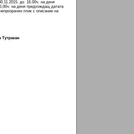
.11.2015. до 16.00ч. на деня
16,00ч. на деня предхождащ датата
непрозрачен плик с описание на
акан