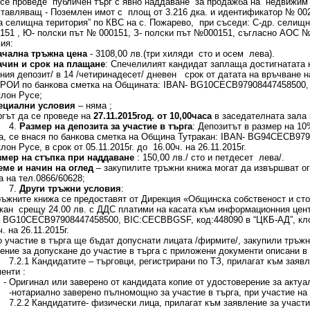
се проведе публичен търг с явно наддаване за продажба на недвижим 
тавляващ - Поземлен имот с площ от 3.216 дка. и идентификатор № 002
а селищна територия” по КВС на с. Пожарево, при съседи: С-др. селищн
51 , Ю- полски път № 000151, З- полски път №000151, съгласно АОС №1
ия:
ачална тръжна цена
- 3108,00 лв.(три хиляди сто и осем лева).
ачин и срок на плащане
: Спечелилият кандидат заплаща достигнатата н
ния депозит/ в 14 /четиринадесет/ дневен срок от датата на връчване на
ОИ по банкова сметка на Общината: IBAN- BG10СЕСB97908447458500, 
клон Русе;
ециални условия
– няма ;
ргът да се проведе на
27.11.2015год. от 10,00часа
в заседателната зала 
.
Размер на депозита за участие в търга
: Депозитът в размер на 10
а, се внася по банкова сметка на Община Тутракан: IBAN- BG94СЕСB9
клон Русе, в срок от 05.11.2015г. до 16.00ч. на 26.11.2015г.
змер на стъпка при наддаване
: 150,00 лв./ сто и петдесет лева/.
еме и начин на оглед
– закупилите тръжни книжа могат да извършват о
а на тел.0866/60628;
.
Други тръжни условия
:
ръжните книжа се предоставят от Дирекция «Общинска собственост и ст
кан срещу 24.00 лв. с ДДС платими на касата към информационния цент
 BG10СЕСB97908447458500, BIC:CECBBGSF, код:448090 в “ЦКБ-АД”, клон
ч. на 26.11.2015г.
о участие в търга ще бъдат допуснати лицата /фирмите/, закупили тръж
ение за допускане до участие в търга с приложени документи описани в
 Кандидатите – търговци, регистрирани по ТЗ, прилагат към заявлен
енти :
гинал или заверено от кандидата копие от удостоверение за актуал
ариално заверено пълномощно за участие в търга, при участие на
 Кандидатите- физически лица, прилагат към заявление за участие 