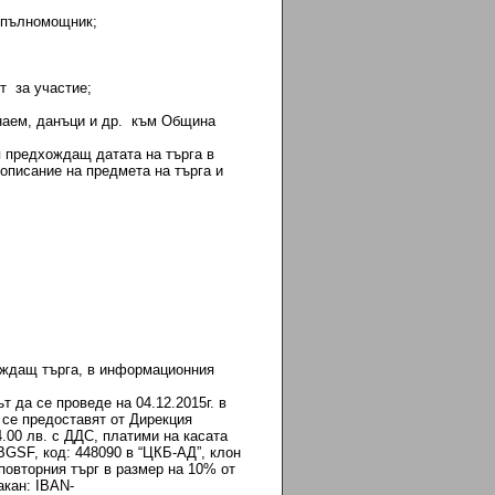
 пълномощник;
 за участие;
 наем, данъци и др. към Община
я предхождащ датата на търга в
описание на предмета на търга и
ождащ търга, в информационния
т да се проведе на 04.12.2015г. в
 се предоставят от Дирекция
.00 лв. с ДДС, платими на касата
SF, код: 448090 в “ЦКБ-АД”, клон
в повторния търг в размер на 10% от
акан: IBAN-