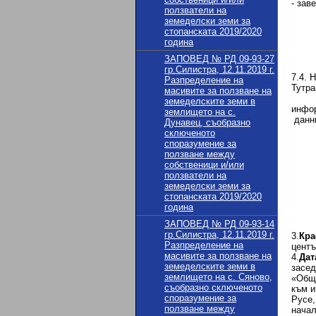
- зав
ползватели на
-нот
земеделски земи за
7.3.
стопанската 2019/2020
- са
година
- са
- не
ЗАПОВЕД № РД 09-93-27
- не
гр.Силистра, 12.11.2019 г.
7.4. 
Разпределение на
Тутра
масивите за ползване на
8
земеделските земи в
инфор
землището на с.
данни
Дунавец, съобразно
сключеното
споразумение за
1
ползване между
- За
собственици и/или
ползватели на
земеделски земи за
стопанската 2019/2020
година
ЗАПОВЕД № РД 09-93-14
гр.Силистра, 12.11.2019 г.
3.
Кра
Разпределение на
центъ
масивите за ползване на
4.
Дат
земеделските земи в
засед
землището на с. Сяново,
«Общи
съобразно сключеното
към и
споразумение за
Русе,
ползване между
начал