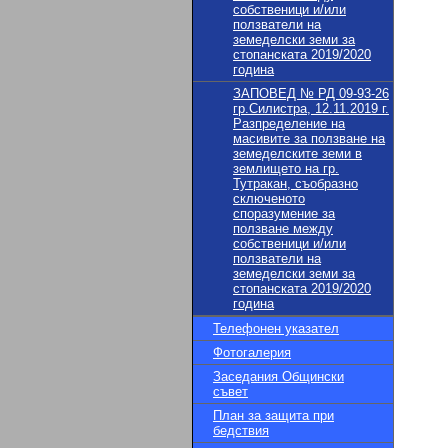
собственици и/или
ползватели на
земеделски земи за
стопанската 2019/2020
година
ЗАПОВЕД № РД 09-93-26
гр.Силистра, 12.11.2019 г.
Разпределение на
масивите за ползване на
земеделските земи в
землището на гр.
Тутракан, съобразно
сключеното
споразумение за
ползване между
собственици и/или
ползватели на
земеделски земи за
стопанската 2019/2020
година
Телефонен указател
Фотогалерия
Заседания Общински
съвет
План за защита при
бедствия