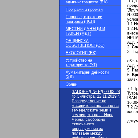
1.Да 
администрацията (БА)
предс
Програми и проекти
”Друг
№0001
Планове, стратегии,
услов
програми (ПСП)
1.1.
Н
1.2.
Н
МЕСТНИ ДАНЪЦИ И
внесе
ТАКСИ (МДТ)
НРПУР
ОБЩИНСКА
АД”, 
СОБСТВЕНОСТ(ОС)
2.
Сп
3. Тъ
ЕКОЛОГИЯ (ЕК)
4
Устройство на
обект
територията (УТ)
АД”, 
5.
Ра
Хуманитарни дейности
6.
Вр
(ХД)
заявк
7
Обяви
7.1 Т
ЗАПОВЕД № РД 09-93-28
Тутра
гр.Силистра, 12.11.2019 г.
IBAN-
Разпределение на
16.00
масивите за ползване на
7.2 Д
земеделските земи в
заявл
землището на с. Нова
7.2.1
Черна, съобразно
докум
сключеното
- Ори
споразумение за
-нот
ползване между
7.2.2
собственици и/или