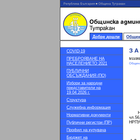
Република България ■ Община Тутракан
Добре дошли
Общин
З А
COVID-19
ПРЕБРОЯВАНЕ НА
5/11/20
НАСЕЛЕНИЕТО 2021
Община
ПУБЛИЧНИ
ОБСЪЖДАНИЯ (ПО)
Избори за народни
представители на
19.04.2026 г.
Структура
Служебна информация
На ос
Нормативни документи
чл.56
НРПУР
Публични регистри (ПР)
Профил на купувача
Бюджет на