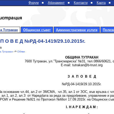
Форум
■
Абонамент
■
Контакти
■
Карта
■
а Тутракан
Общински съвет
Административни услуги
Полез
 П О В Е Д №РД-04-1419/29.10.2015г.
15
->
 Тутракан
Обяви
ОБЩИНА
ТУТРАКАН
7600 Тутракан, ул.”Трансмариска” №31, тел.0866/60621, 
E-mail: tutrakan@b-trust.org
З А П О В Е Д
№РД-04-1419/29.10.2015г.
нование чл.44, ал.2 от ЗМСМА, чл.35, ал.1 от ЗОС, във връзка с чл.36
, ал.1, ал.2, ал.3 от Наредбата за реда за придобиване, управление и 
ОИ/ и Решение №921 по Протокол №66от 17.09.2015г. на Общински съве
І.
Н А Р Е Ж Д А М :