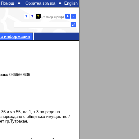
Помощ
■
Обратна връзка
■
English
Размер шрифт
на информация
факс:0866/60636
 и чл.55, ал.1, т.3 по реда на
разпореждане с общинско имущество /
т гр.Тутракан.