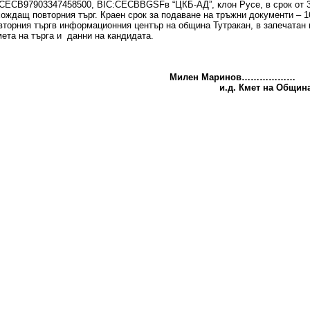
ЕСB97903347458500, BIC:CECBBGSFв “ЦКБ-АД”, клон Русе, в срок от 30
ождащ повторния търг. Краен срок за подаване на тръжни документи – 
вторния търгв информационния център на община Тутракан, в запечатан 
ета на търга и данни на кандидата.
Милен Маринов………………
.д. Кмет на Община Тутр