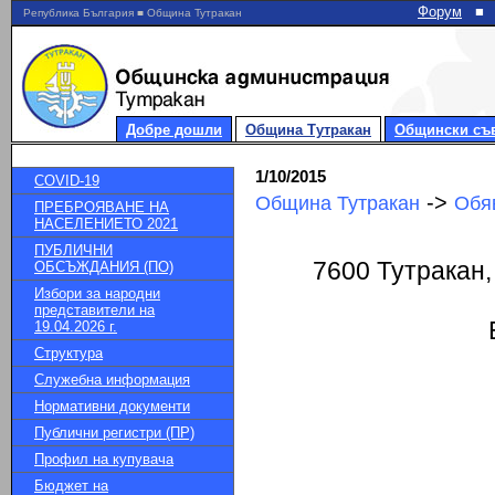
Форум
■
Република България ■ Община Тутракан
Добре дошли
Община Тутракан
Общински съ
1/10/2015
COVID-19
->
Община Тутракан
Обя
ПРЕБРОЯВАНЕ НА
НАСЕЛЕНИЕТО 2021
ПУБЛИЧНИ
7600 Тутракан,
ОБСЪЖДАНИЯ (ПО)
Избори за народни
представители на
19.04.2026 г.
Структура
Служебна информация
Нормативни документи
Публични регистри (ПР)
Профил на купувача
Бюджет на