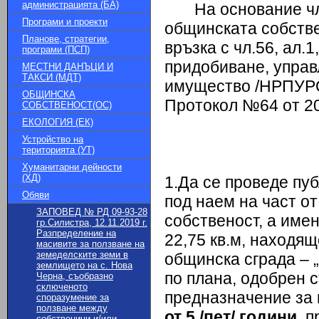
администрацията (БА)
На основание чл.44
Програми и проекти
общинската собствено
Планове, стратегии,
връзка с чл.56, ал.1
програми (ПСП)
придобиване, управ
МЕСТНИ ДАНЪЦИ И
ТАКСИ (МДТ)
имущество /НРПУРО
ОБЩИНСКА
Протокол №64 от 20
СОБСТВЕНОСТ(ОС)
ЕКОЛОГИЯ (ЕК)
Устройство на
територията (УТ)
Хуманитарни дейности
(ХД)
1.Да се проведе пу
Обяви
под наем на част о
ЗАПОВЕД № РД 09-93-28
собственост, а име
гр.Силистра, 12.11.2019 г.
Разпределение на
22,75 кв.м, находящ
масивите за ползване на
земеделските земи в
общинска сграда – „
землището на с. Нова
по плана, одобрен с
Черна, съобразно
сключеното
предназначение за 
споразумение за
ползване между
от 5 /пет/ години,
п
собственици и/или