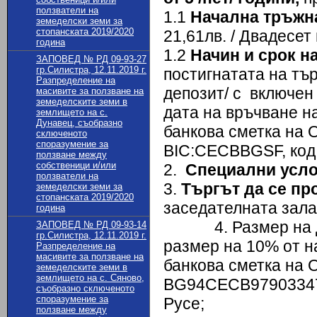
ползватели на
1.1
Начална тръжн
земеделски земи за
стопанската 2019/2020
21,61лв. / Двадесет 
година
1.2
Начин и срок н
ЗАПОВЕД № РД 09-93-27
гр.Силистра, 12.11.2019 г.
постигнатата на тър
Разпределение на
депозит/ с включен
масивите за ползване на
земеделските земи в
дата на връчване н
землището на с.
Дунавец, съобразно
банкова сметка на
сключеното
споразумение за
BIC:CECBBGSF, код:
ползване между
собственици и/или
2.
Специални усл
ползватели на
3.
Търгът да се про
земеделски земи за
стопанската 2019/2020
заседателната зала
година
4. Размер на депо
ЗАПОВЕД № РД 09-93-14
гр.Силистра, 12.11.2019 г.
размер на 10% от н
Разпределение на
масивите за ползване на
банкова сметка на 
земеделските земи в
землището на с. Сяново,
BG94СЕСB979033474
съобразно сключеното
споразумение за
Русе;
ползване между