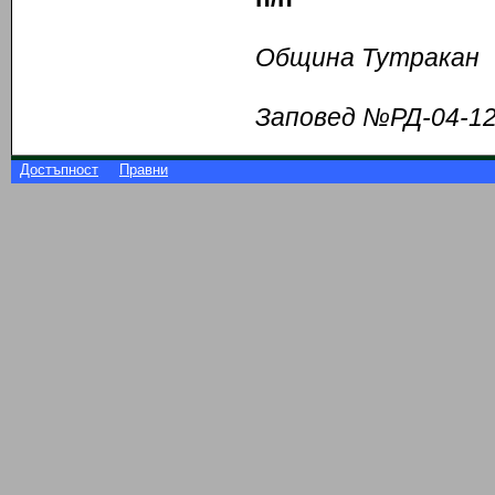
и.д
Община Тутракан
Заповед №РД-04-12
Достъпност
Правни