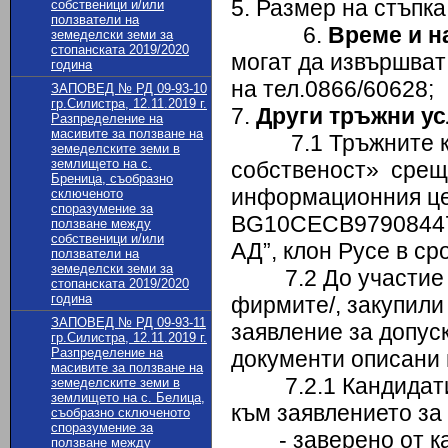
5. Размер на стъпка 
собственици и/или
ползватели на
6.
Време и н
земеделски земи за
стопанската 2019/2020
могат да извършват
година
на тел.0866/60628;
ЗАПОВЕД № РД 09-93-10
гр.Силистра, 12.11.2019 г.
7.
Други тръжни у
Разпределение на
масивите за ползване на
7.1 Тръжните кни
земеделските земи в
землището на с.
собственост» срещу
Бреница, съобразно
информационния це
сключеното
споразумение за
BG10СЕСB979084474
ползване между
собственици и/или
АД”, клон Русе в сро
ползватели на
земеделски земи за
7.2 До участие в 
стопанската 2019/2020
година
фирмите/, закупили
ЗАПОВЕД № РД 09-93-11
заявление за допус
гр.Силистра, 12.11.2019 г.
Разпределение на
документи описани 
масивите за ползване на
7.2.1 Кандидатите
земеделските земи в
землището на с. Белица,
към заявлението за 
съобразно сключеното
споразумение за
- заверено от кан
ползване между