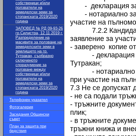
собственици и/или
- декларация за л
ползватели на
земеделски земи за
- нотариално заве
стопанската 2019/2020
участие на пълном
година
ЗАПОВЕД № РД 09-93-26
7.2.2 Кандидатит
гр.Силистра, 12.11.2019 г.
заявление за участи
Разпределение на
масивите за ползване на
- заверено копие от
земеделските земи в
землището на гр.
- декларация за 
Тутракан, съобразно
сключеното
Тутракан;
споразумение за
ползване между
- нотариално зав
собственици и/или
при участие на пъ
ползватели на
земеделски земи за
7.3 Не се допускат 
стопанската 2019/2020
година
- не са подали тръж
Телефонен указател
- тръжните докумен
Фотогалерия
плик;
Заседания Общински
съвет
- в тръжните докум
План за защита при
тръжни книжа и вне
бедствия