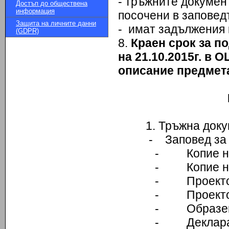
- тръжните докумен
Достъп до обществена
информация
посочени в заповед
Защита на личните данни
- имат задължения
(GDPR)
8.
Краен срок за п
на 21.10.2015г. в 
описание предмета
1. Тръжна докумен
- Заповед за пр
- Копие на 
- Копие на 
- Проекто-з
- Проекто-
- Образец н
- Деклараци