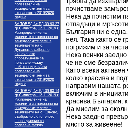
трябва да изхвърля
ползватели на
почистваме замърс
земеделски земи за
стопанската 2019/2020
Нека да почистим па
година
отпадъци и мръсоти
ЗАПОВЕД № РД 09-93-27
гр.Силистра, 12.11.2019 г.
България ни е една.
Разпределение на
масивите за ползване на
нея. Така както се 
земеделските земи в
землището на с.
погрижим и за чиста
Дунавец, съобразно
Нека всички заедно 
сключеното
споразумение за
че не сме безразлич
ползване между
собственици и/или
Като всеки активен 
ползватели на
земеделски земи за
колко красива и по
стопанската 2019/2020
година
направим нашата ро
ЗАПОВЕД № РД 09-93-14
включим в инициати
гр.Силистра, 12.11.2019 г.
Разпределение на
красива България, к
масивите за ползване на
Да мислим за околн
земеделските земи в
землището на с. Сяново,
Нека заедно превър
съобразно сключеното
споразумение за
място за живеене!
ползване между