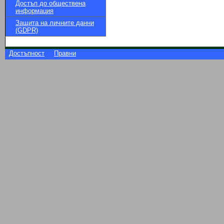
Достъп до обществена
информация
Защита на личните данни
(GDPR)
Достъпност
Правни