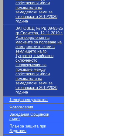
собственици и/или
ползватели на
земеделски земи за
стопанската 2019/2020
година
ЗАПОВЕД № РД 09-93-26
гр.Силистра, 12.11.2019 г.
Разпределение на
масивите за ползване на
земеделските земи в
землището на гр.
Тутракан, съобразно
сключеното
споразумение за
ползване между
собственици и/или
ползватели на
земеделски земи за
стопанската 2019/2020
година
Телефонен указател
Фотогалерия
Заседания Общински
съвет
План за защита при
бедствия