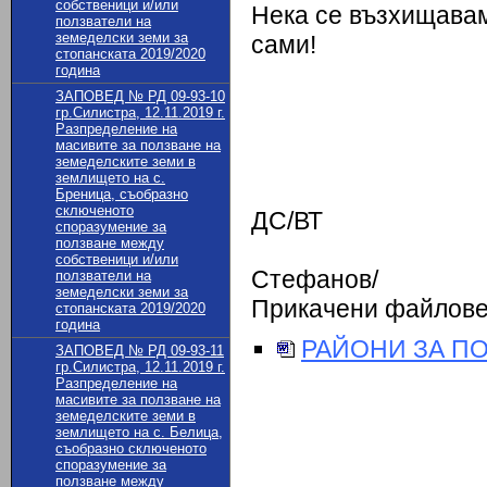
собственици и/или
Нека се възхищавам
ползватели на
земеделски земи за
сами!
стопанската 2019/2020
година
ЗАПОВЕД № РД 09-93-10
гр.Силистра, 12.11.2019 г.
Разпределение на
масивите за ползване на
земеделските земи в
землището на с.
Бреница, съобразно
сключеното
ДС/ВТ
споразумение за
ползване между
/д
собственици и/или
Стефанов/
ползватели на
земеделски земи за
Прикачени файлов
стопанската 2019/2020
година
РАЙОНИ ЗА П
ЗАПОВЕД № РД 09-93-11
гр.Силистра, 12.11.2019 г.
Разпределение на
масивите за ползване на
земеделските земи в
землището на с. Белица,
съобразно сключеното
споразумение за
ползване между