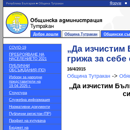
Форум
■
Република България ■ Община Тутракан
Добре дошли
Община Тутракан
Общински съ
„Да изчистим 
COVID-19
ПРЕБРОЯВАНЕ НА
грижа за себе
НАСЕЛЕНИЕТО 2021
ПУБЛИЧНИ
16/4/2015
ОБСЪЖДАНИЯ (ПО)
->
Община Тутракан
Обя
Избори за народни
представители на
„Да изчистим Бълг
19.04.2026 г.
си
Структура
Служебна информация
Нормативни документи
Публични регистри (ПР)
Профил на купувача
Бюджет на