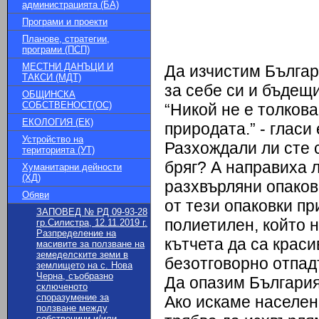
администрацията (БА)
Програми и проекти
Планове, стратегии,
програми (ПСП)
МЕСТНИ ДАНЪЦИ И
Да изчистим Българ
ТАКСИ (МДТ)
за себе си и бъдещ
ОБЩИНСКА
СОБСТВЕНОСТ(ОС)
“Никой не е толкова
ЕКОЛОГИЯ (ЕК)
природата.” - гласи
Устройство на
Разхождали ли сте с
територията (УТ)
бряг? А направиха 
Хуманитарни дейности
(ХД)
разхвърляни опаковк
Обяви
от тези опаковки пр
ЗАПОВЕД № РД 09-93-28
полиетилен, който н
гр.Силистра, 12.11.2019 г.
Разпределение на
кътчета да са крас
масивите за ползване на
земеделските земи в
безотговорно отпад
землището на с. Нова
Черна, съобразно
Да опазим България
сключеното
споразумение за
Ако искаме населен
ползване между
собственици и/или