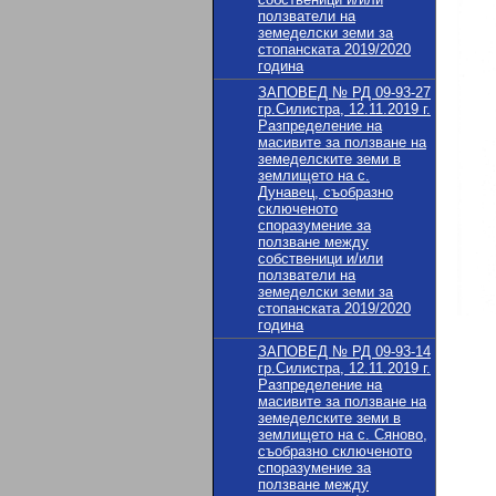
ползватели на
земеделски земи за
стопанската 2019/2020
година
ЗАПОВЕД № РД 09-93-27
гр.Силистра, 12.11.2019 г.
Разпределение на
масивите за ползване на
земеделските земи в
землището на с.
Дунавец, съобразно
сключеното
споразумение за
ползване между
собственици и/или
ползватели на
земеделски земи за
стопанската 2019/2020
година
ЗАПОВЕД № РД 09-93-14
гр.Силистра, 12.11.2019 г.
Разпределение на
масивите за ползване на
земеделските земи в
землището на с. Сяново,
съобразно сключеното
споразумение за
ползване между