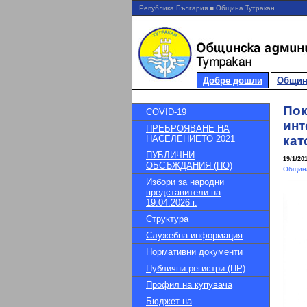
Република България ■ Община Тутракан
Добре дошли
Общин
Пок
COVID-19
инт
ПРЕБРОЯВАНЕ НА
НАСЕЛЕНИЕТО 2021
кат
ПУБЛИЧНИ
19/1/20
ОБСЪЖДАНИЯ (ПО)
Община
Избори за народни
представители на
19.04.2026 г.
Структура
Служебна информация
Нормативни документи
Публични регистри (ПР)
Профил на купувача
Бюджет на