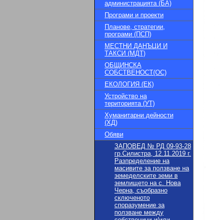
администрацията (БА)
Програми и проекти
Планове, стратегии,
програми (ПСП)
МЕСТНИ ДАНЪЦИ И
ТАКСИ (МДТ)
ОБЩИНСКА
СОБСТВЕНОСТ(ОС)
ЕКОЛОГИЯ (ЕК)
Устройство на
територията (УТ)
Хуманитарни дейности
(ХД)
Обяви
ЗАПОВЕД № РД 09-93-28
гр.Силистра, 12.11.2019 г.
Разпределение на
масивите за ползване на
земеделските земи в
землището на с. Нова
Черна, съобразно
сключеното
споразумение за
ползване между
собственици и/или