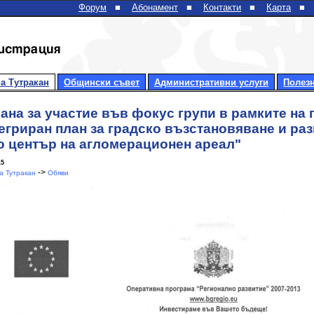
Форум
■
Абонамент
■
Контакти
■
Карта
■
а Тутракан
Общински съвет
Административни услуги
Полез
ана за участие във фокус групи в рамките на 
егриран план за градско възстановяване и раз
о център на агломерационен ареал"
15
->
 Тутракан
Обяви