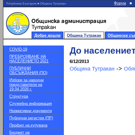
Форум
■
Република България ■ Община Тутракан
Добре дошли
Община Тутракан
Общински съ
До население
COVID-19
ПРЕБРОЯВАНЕ НА
НАСЕЛЕНИЕТО 2021
6/12/2013
->
Община Тутракан
Обя
ПУБЛИЧНИ
ОБСЪЖДАНИЯ (ПО)
Избори за народни
представители на
19.04.2026 г.
Структура
Служебна информация
Нормативни документи
Публични регистри (ПР)
Профил на купувача
Бюджет на