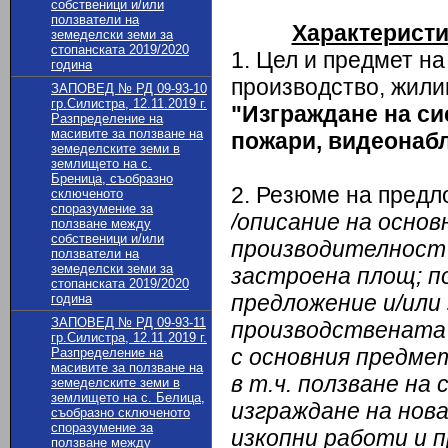
собственици и/или
ползватели на
Характеристи
земеделски земи за
стопанската 2019/2020
1. Цел и предмет н
година
производство, жили
ЗАПОВЕД № РД 09-93-10
гр.Силистра, 12.11.2019 г.
"Изграждане на си
Разпределение на
масивите за ползване на
пожари, видеонаб
земеделските земи в
землището на с.
Бреница, съобразно
2. Резюме на пред
сключеното
споразумение за
/описание на осно
ползване между
собственици и/или
производителност (
ползватели на
земеделски земи за
застроена площ; п
стопанската 2019/2020
предложение и/или 
година
ЗАПОВЕД № РД 09-93-11
производствената 
гр.Силистра, 12.11.2019 г.
с основния предме
Разпределение на
масивите за ползване на
в т.ч. ползване н
земеделските земи в
землището на с. Белица,
изграждане на нов
съобразно сключеното
споразумение за
изкопни работи и 
ползване между