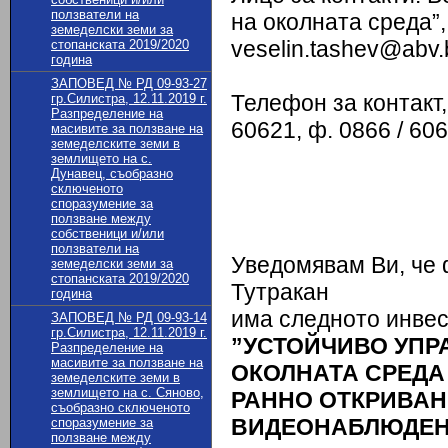
ползватели на
на околната среда”,
земеделски земи за
veselin.tashev@abv.
стопанската 2019/2020
година
ЗАПОВЕД № РД 09-93-27
Телефон за контакт,
гр.Силистра, 12.11.2019 г.
Разпределение на
60621, ф. 0866 / 606
масивите за ползване на
земеделските земи в
землището на с.
Дунавец, съобразно
сключеното
споразумение за
ползване между
собственици и/или
ползватели на
Уведомявам Ви, че
земеделски земи за
стопанската 2019/2020
Тутракан
година
има следното инве
ЗАПОВЕД № РД 09-93-14
гр.Силистра, 12.11.2019 г.
”УСТОЙЧИВО УПР
Разпределение на
масивите за ползване на
ОКОЛНАТА СРЕДА
земеделските земи в
землището на с. Сяново,
РАННО ОТКРИВАН
съобразно сключеното
ВИДЕОНАБЛЮДЕН
споразумение за
ползване между