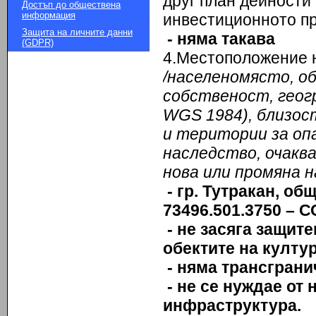
друг план дейности 
Достъп до обществена
информация
инвестиционното п
Защита на личните данни
- няма такава
(GDPR)
4.Местоположение 
/населено
място, о
собственост, геог
WGS 1984), близос
и територии за оп
наследство, очакв
нова или промяна 
- гр. Тутракан, о
73496.501.3750 – С
- не засяга защит
обектите на култу
- няма трансграни
- не се нуждае от
инфраструктура.