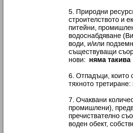
5. Природни ресурс
строителството и е
питейни, промишлен
водоснабдяване (Ви
води, и/или подзем
съществуващи съор
нови:
няма такива
6. Отпадъци, които 
тяхното третиране:
7. Очаквани количес
промишлени), предв
пречиствателно съо
воден обект, собств