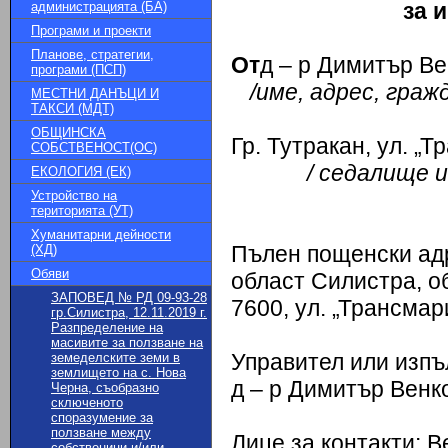
за 
администрацията (БА)
Програми и проекти
Планове, стратегии,
От
д – р Димитър В
програми (ПСП)
/
име, адрес, граж
МЕСТНИ ДАНЪЦИ И
ТАКСИ (МДТ)
ОБЩИНСКА
Гр. Тутракан, ул. „
СОБСТВЕНОСТ(ОС)
/ седалище 
ЕКОЛОГИЯ (ЕК)
Устройство на
територията (УТ)
Хуманитарни дейности
Пълен пощенски адр
(ХД)
Обяви
област Силистра, о
ЗАПОВЕД № РД 09-93-28
7600, ул. „Трансмар
гр.Силистра, 12.11.2019 г.
Разпределение на
масивите за ползване на
Управител или изпъ
земеделските земи в
землището на с. Нова
д – р Димитър Венк
Черна, съобразно
сключеното
споразумение за
ползване между
Лице за контакти: В
собственици и/или