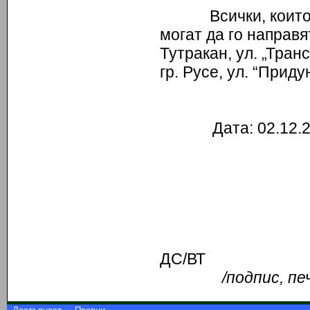
Всички, които же
могат да го направ
Тутракан, ул. „Тра
гр. Русе, ул. “Прид
Дата
Възложител/У
Д
/подпис, пе