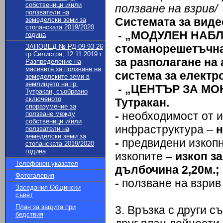
собственици и/или
ползване на взрив/
ползватели на
Системата за виде
земеделски земи за
стопанската 2019/2020
- „МОДУЛЕН НАБЛ
година
стомано­решетъчна
ЗАПОВЕД № РД 09-93-26
гр.Силистра, 12.11.2019 г.
за разполагане на
Разпределение на
масивите за ползване на
система за електр
земеделските земи в
землището на гр.
- „ЦЕНТЪР ЗА МО
Тутракан, съобразно
сключеното
Тутракан.
споразумение за
-
необходимост от и
ползване между
собственици и/или
инфраструктура –
н
ползватели на
земеделски земи за
-
предвидени изкоп
стопанската 2019/2020
година
изкопите
– изкоп з
Телефонен указател
дълбочина 2,20м.;
Фотогалерия
-
ползване на взрив
Заседания Общински
съвет
План за защита при
3. Връзка с други 
бедствия