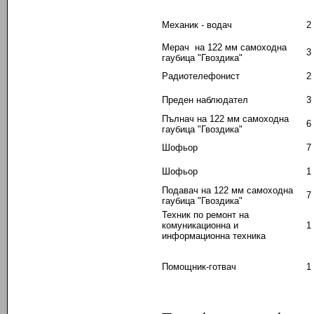
Механик - водач
2
Мерач на 122 мм самоходна
3
гаубица "Гвоздика"
Радиотелефонист
2
Преден наблюдател
3
Пълнач на 122 мм самоходна
6
гаубица "Гвоздика"
Шофьор
7
Шофьор
1
Подавач на 122 мм самоходна
7
гаубица "Гвоздика"
Техник по ремонт на
комуникационна и
1
информационна техника
Помощник-готвач
1