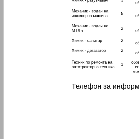
Химик - разузнавач
3
о
Механик - водач на
5
инженерна машина
о
Механик - водач на
2
МТЛБ
о
Химик - санитар
2
о
Химик - дегазатор
2
о
Техник по ремонта на
обр
1
автотракторна техника
с
ме
Телефон за информа