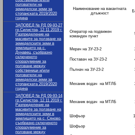
ползватели на
Наименование на вакантната
земеделски земи за
Б
длъжност
стопанската 2019/2020
година
ЗАПОВЕД № РД 09-93-27
гр.Силистра, 12.11.2019 г.
Оператор на подвижен
Разпределение на
команден пункт
масивите за ползване на
земеделските земи в
землището на с.
Мерач на ЗУ-23-2
Дунавец, съобразно
сключеното
Поставач на ЗУ-23-2
споразумение за
ползване между
Пълнач на ЗУ-23-2
собственици и/или
ползватели на
земеделски земи за
Механик водач на МТЛБ
стопанската 2019/2020
година
ЗАПОВЕД № РД 09-93-14
гр.Силистра, 12.11.2019 г.
Механик водач на МТЛБ
Разпределение на
масивите за ползване на
земеделските земи в
Шофьор
землището на с. Сяново,
съобразно сключеното
Шофьор
споразумение за
ползване между