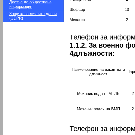
Достъп до обществена
информация
Шофьор
10
Защита на личните данни
(GDPR)
Механик
2
Телефон за информ
1.1.2. За военно 
4
длъжности:
Наименование на вакантната
Бр
длъжност
Механик водач - МТЛБ
2
Механик водач на БМП
2
Телефон за информ