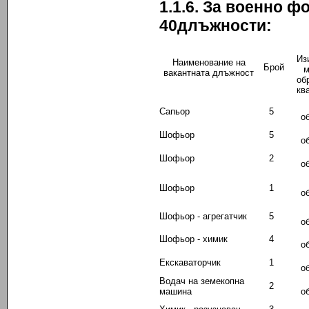
1.1.6. За военно 
40
длъжности:
Из
Наименование на
Брой
м
вакантната длъжност
об
кв
Сапьор
5
о
Шофьор
5
о
Шофьор
2
о
Шофьор
1
о
Шофьор - агрегатчик
5
о
Шофьор - химик
4
о
Екскаваторчик
1
о
Водач на земекопна
2
машина
о