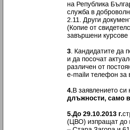
на Република Българ
служба в доброволн
2.11. Други докумен
(Копие от свидетел
завършени курсове и
3
. Кандидатите да 
и да посочат актуал
различен от постоя
e-mailи телефон за 
4
.
В заявлението си
длъжности, само в
5
.
До 29.1
0
.2013 г.
ст
(ЦВО) изпращат до 
– Стара Загора и 6