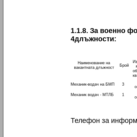
1.1.8. За военно 
4
длъжности:
Из
Наименование на
Брой
вакантната длъжност
об
к
Механик-водач на БМП
3
о
Механик водач - МТЛБ
1
о
Телефон за информа