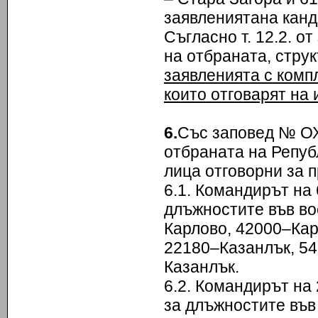
заявлениятана канд
Съгласно т. 12.2. о
на отбраната, стру
заявленията с комп
които отговарят на 
6.
Със заповед № ОХ-
отбраната на Репуб
лица отговорни за п
6.1. Командирът на
длъжностите във в
Карлово, 42000–Кар
22180–Казанлък, 54
Казанлък.
6.2. Командирът на
за длъжностите въ