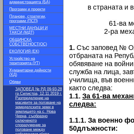
администрацията (БА)
в страната и 
Програми и проекти
Планове, стратегии,
програми (ПСП)
61-ва м
МЕСТНИ ДАНЪЦИ И
2-ра мех
ТАКСИ (МДТ)
ОБЩИНСКА
СОБСТВЕНОСТ(ОС)
1.
Със заповед № ОХ
ЕКОЛОГИЯ (ЕК)
отбраната на Репуб
Устройство на
обявяване на войни
територията (УТ)
Хуманитарни дейности
служба на лица, за
(ХД)
училища, във военн
Обяви
както следва:
ЗАПОВЕД № РД 09-93-28
гр.Силистра, 12.11.2019 г.
1.1.
За 61-ва меха
Разпределение на
масивите за ползване на
следва:
земеделските земи в
землището на с. Нова
Черна, съобразно
1.1.1. За военно 
сключеното
споразумение за
50
длъжности:
ползване между
собственици и/или