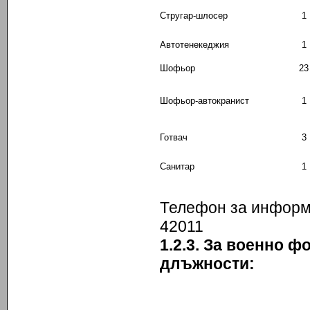
Стругар-шлосер
1
Автотенекеджия
1
Шофьор
23
Шофьор-автокранист
1
Готвач
3
Санитар
1
Телефон за информа
42011
1.2.3. За военно 
длъжности: