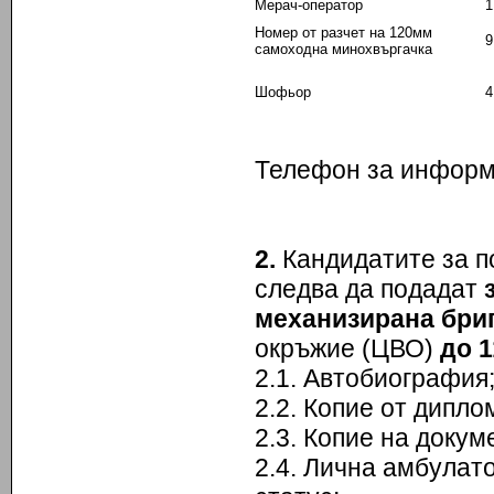
Мерач-оператор
1
Номер от разчет на 120мм
9
самоходна минохвъргачка
Шофьор
4
Телефон за информа
2.
Кандидатите за п
следва да подадат
механизирана бри
окръжие (ЦВО)
до
1
2.1. Автобиография
2.2. Копие от дипл
2.3. Копие на докум
2.4. Лична амбулат