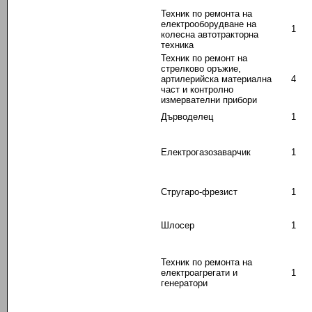
Техник по ремонта на
електрооборудване на
1
колесна автотракторна
техника
Техник по ремонт на
стрелково оръжие,
артилерийска материална
4
част и контролно
измервателни прибори
Дърводелец
1
Електрогазозаварчик
1
Стругаро-фрезист
1
Шлосер
1
Техник по ремонта на
електроагрегати и
1
генератори