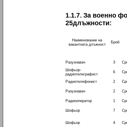
1.1.7. За военно 
2
5
длъжности:
Наименование на
Брой
вакантната длъжност
Разузнавач
3
Ср
Шофьор-
6
Ср
радиотелеграфист
Радиотелефонист
2
Ср
Разузнавач
2
Ср
Радиооператор
1
Ср
Шофьор
7
Ср
Шофьор
4
Ср