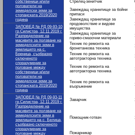
собственици и/или
Стрелец-зенитчик
ползватели на
Завеждащ хранилище за бойни
земеделски земи за
припаси
стопанската 2019/2020
Завеждащ хранилище за
година
продоволствие и видове
ЗАПОВЕД № РД 09-93-10
имущества
гр.Силистра, 12.11.2019 г.
Завеждащ хранилище за
Разпределение на
гориво-смазочни материали
масивите за ползване на
Техник по ремонта на
земеделските земи в
бронетанкова техника
землището на с.
Бреница, съобразно
Техник по ремонта на
сключеното
автотракторна техника
споразумение за
Техник по ремонта на
ползване между
автотракторна техника
собственици и/или
ползватели на
земеделски земи за
Техник по ремонта на
стопанската 2019/2020
въоръжение
година
ЗАПОВЕД № РД 09-93-11
Заварчик
гр.Силистра, 12.11.2019 г.
Разпределение на
масивите за ползване на
земеделските земи в
Помощник-готвач
землището на с. Белица,
съобразно сключеното
споразумение за
Пожарникар
ползване между