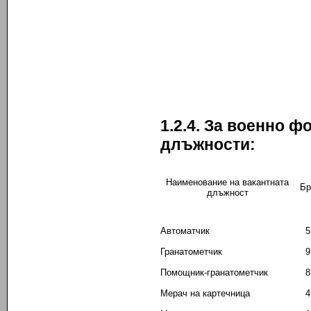
1.2.4. За военно 
длъжности:
Наименование на вакантната
Бр
длъжност
Автоматчик
5
Гранатометчик
9
Помощник-гранатометчик
8
Мерач на картечница
4