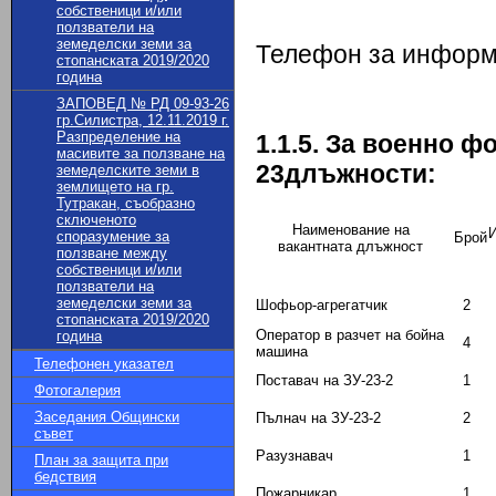
собственици и/или
ползватели на
земеделски земи за
Телефон за информ
стопанската 2019/2020
година
ЗАПОВЕД № РД 09-93-26
гр.Силистра, 12.11.2019 г.
Разпределение на
1.1.5. За военно 
масивите за ползване на
23
длъжности:
земеделските земи в
землището на гр.
Тутракан, съобразно
сключеното
Наименование на
И
споразумение за
Брой
вакантната длъжност
ползване между
собственици и/или
ползватели на
земеделски земи за
Шофьор-агрегатчик
2
стопанската 2019/2020
Оператор в разчет на бойна
година
4
машина
Телефонен указател
Поставач на ЗУ-23-2
1
Фотогалерия
Заседания Общински
Пълнач на ЗУ-23-2
2
съвет
Разузнавач
1
План за защита при
бедствия
Пожарникар
1