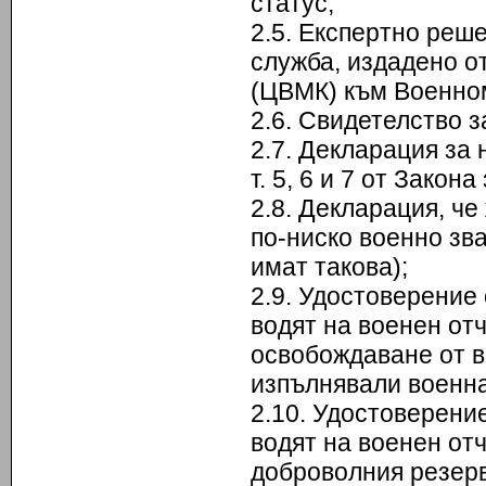
статус;
2.5. Експертно реш
служба, издадено 
(ЦВМК) към Военно
2.6. Свидетелство з
2.7. Декларация за 
т. 5, 6 и 7 от Зако
2.8. Декларация, че
по-ниско военно зва
имат такова);
2.9. Удостоверение 
водят на военен отч
освобождаване от в
изпълнявали военна
2.10. Удостоверени
водят на военен отче
доброволния резерв