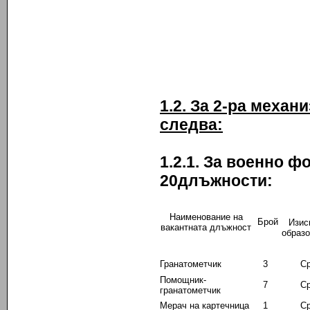
1.2. За 2-ра механ
следва:
1.2.1. За военно 
20
длъжности:
Наименование на
Брой
Изис
вакантната длъжност
образ
Гранатометчик
3
Ср
Помощник-
7
Ср
гранатометчик
Мерач на картечница
1
Ср