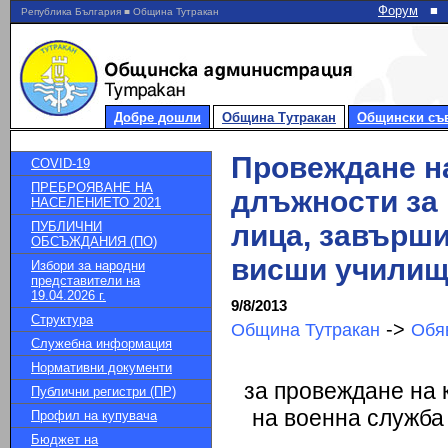
Форум
■
Република България ■ Община Тутракан
Добре дошли
Община Тутракан
Общински съ
Провеждане на
COVID-19
ПРЕБРОЯВАНЕ НА
длъжности за 
НАСЕЛЕНИЕТО 2021
ПУБЛИЧНИ
лица, завърши
ОБСЪЖДАНИЯ (ПО)
висши училищ
Избори за народни
представители на
19.04.2026 г.
9/8/2013
Структура
->
Община Тутракан
Обя
Служебна информация
Нормативни документи
за провеждане на 
Публични регистри (ПР)
на военна служба
Профил на купувача
Бюджет на