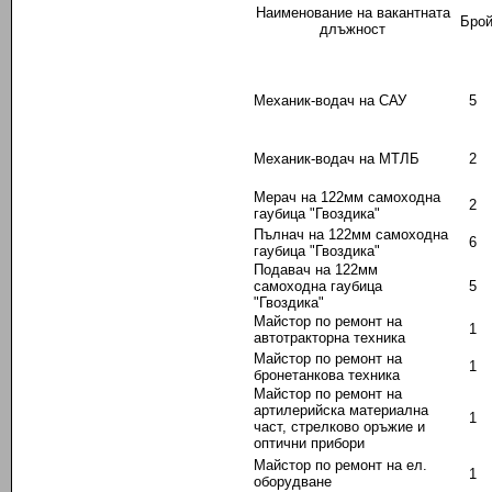
Наименование на вакантната
Бро
длъжност
Механик-водач на САУ
5
Механик-водач на МТЛБ
2
Мерач на 122мм самоходна
2
гаубица "Гвоздика"
Пълнач на 122мм самоходна
6
гаубица "Гвоздика"
Подавач на 122мм
самоходна гаубица
5
"Гвоздика"
Майстор по ремонт на
1
автотракторна техника
Майстор по ремонт на
1
бронетанкова техника
Майстор по ремонт на
артилерийска материална
1
част, стрелково оръжие и
оптични прибори
Майстор по ремонт на ел.
1
оборудване