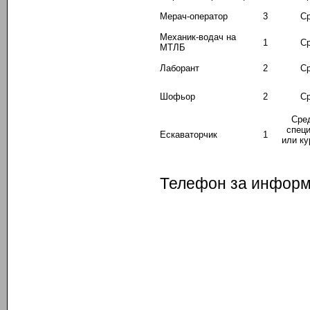
Мерач-оператор
3
Ср
Механик-водач на
1
Ср
МТЛБ
Лаборант
2
Ср
Шофьор
2
Ср
Сред
спец
Ескаваторчик
1
или ку
Телефон за информа