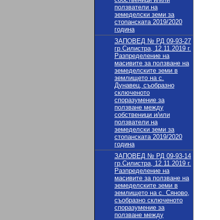
ползватели на
земеделски земи за
стопанската 2019/2020
година
ЗАПОВЕД № РД 09-93-27
гр.Силистра, 12.11.2019 г.
Разпределение на
масивите за ползване на
земеделските земи в
землището на с.
Дунавец, съобразно
сключеното
споразумение за
ползване между
собственици и/или
ползватели на
земеделски земи за
стопанската 2019/2020
година
ЗАПОВЕД № РД 09-93-14
гр.Силистра, 12.11.2019 г.
Разпределение на
масивите за ползване на
земеделските земи в
землището на с. Сяново,
съобразно сключеното
споразумение за
ползване между