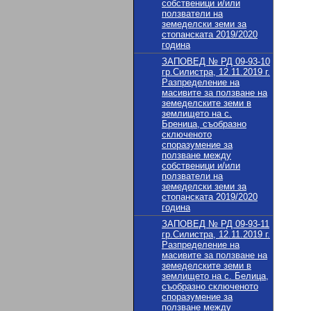
собственици и/или
ползватели на
земеделски земи за
стопанската 2019/2020
година
ЗАПОВЕД № РД 09-93-10
гр.Силистра, 12.11.2019 г.
Разпределение на
масивите за ползване на
земеделските земи в
землището на с.
Бреница, съобразно
сключеното
споразумение за
ползване между
собственици и/или
ползватели на
земеделски земи за
стопанската 2019/2020
година
ЗАПОВЕД № РД 09-93-11
гр.Силистра, 12.11.2019 г.
Разпределение на
масивите за ползване на
земеделските земи в
землището на с. Белица,
съобразно сключеното
споразумение за
ползване между