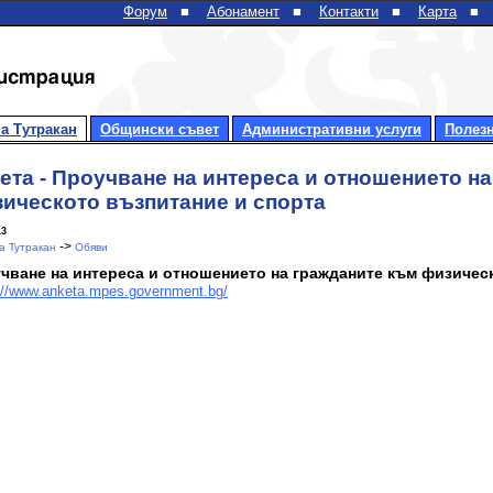
Форум
■
Абонамент
■
Контакти
■
Карта
■
а Тутракан
Общински съвет
Административни услуги
Полез
ета - Проучване на интереса и отношението н
ическото възпитание и спорта
13
->
 Тутракан
Обяви
чване на интереса и отношението на гражданите към физичес
://www.anketa.mpes.government.bg/