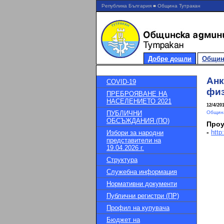
Република България ■ Община Тутракан
Добре дошли
Общин
Анк
COVID-19
физ
ПРЕБРОЯВАНЕ НА
НАСЕЛЕНИЕТО 2021
12/4/20
ПУБЛИЧНИ
Община
ОБСЪЖДАНИЯ (ПО)
Проу
-
http
Избори за народни
представители на
19.04.2026 г.
Структура
Служебна информация
Нормативни документи
Публични регистри (ПР)
Профил на купувача
Бюджет на