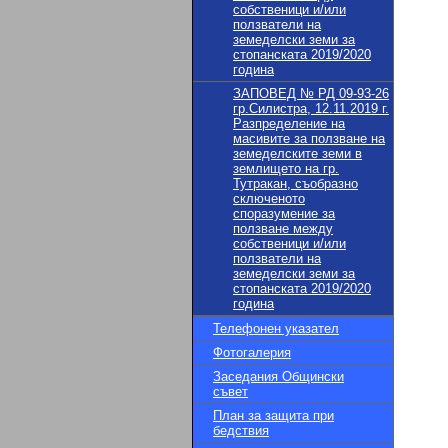
собственици и/или
ползватели на
земеделски земи за
стопанската 2019/2020
година
ЗАПОВЕД № РД 09-93-26
гр.Силистра, 12.11.2019 г.
Разпределение на
масивите за ползване на
земеделските земи в
землището на гр.
Тутракан, съобразно
сключеното
споразумение за
ползване между
собственици и/или
ползватели на
земеделски земи за
стопанската 2019/2020
година
Телефонен указател
Фотогалерия
Заседания Общински
съвет
План за защита при
бедствия