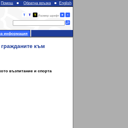
Помощ
■
Обратна връзка
■
English
Размер шрифт
на информация
а гражданите към
кото възпитание и спорта