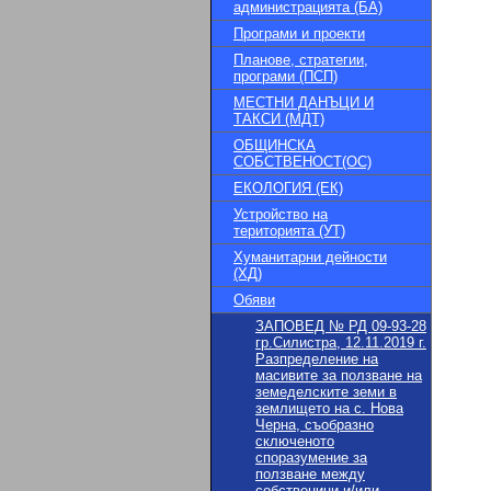
администрацията (БА)
Програми и проекти
Планове, стратегии,
програми (ПСП)
МЕСТНИ ДАНЪЦИ И
ТАКСИ (МДТ)
ОБЩИНСКА
СОБСТВЕНОСТ(ОС)
ЕКОЛОГИЯ (ЕК)
Устройство на
територията (УТ)
Хуманитарни дейности
(ХД)
Обяви
ЗАПОВЕД № РД 09-93-28
гр.Силистра, 12.11.2019 г.
Разпределение на
масивите за ползване на
земеделските земи в
землището на с. Нова
Черна, съобразно
сключеното
споразумение за
ползване между
собственици и/или