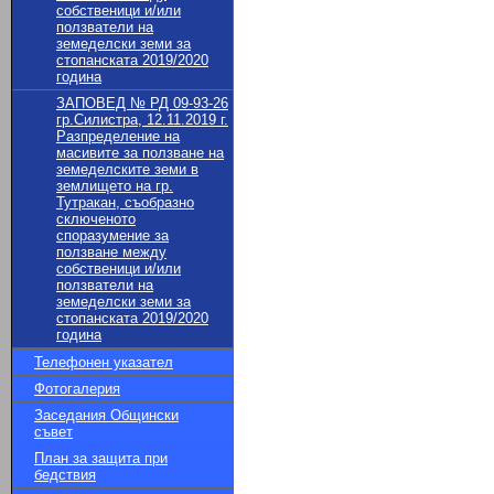
собственици и/или
ползватели на
земеделски земи за
стопанската 2019/2020
година
ЗАПОВЕД № РД 09-93-26
гр.Силистра, 12.11.2019 г.
Разпределение на
масивите за ползване на
земеделските земи в
землището на гр.
Тутракан, съобразно
сключеното
споразумение за
ползване между
собственици и/или
ползватели на
земеделски земи за
стопанската 2019/2020
година
Телефонен указател
Фотогалерия
Заседания Общински
съвет
План за защита при
бедствия