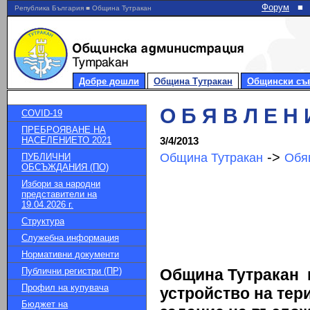
Форум
■
Република България ■ Община Тутракан
Добре дошли
Община Тутракан
Общински съ
О Б Я В Л Е Н И
COVID-19
ПРЕБРОЯВАНЕ НА
НАСЕЛЕНИЕТО 2021
3/4/2013
->
Община Тутракан
Обя
ПУБЛИЧНИ
ОБСЪЖДАНИЯ (ПО)
Избори за народни
представители на
19.04.2026 г.
Структура
Служебна информация
Нормативни документи
Публични регистри (ПР)
Община Тутракан н
Профил на купувача
устройство на тери
Бюджет на