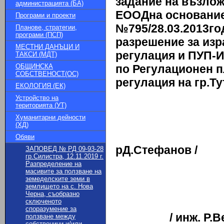
задание на възло
администрацията (БА)
ЕООД
на основание
Програми и проекти
№795/28.03.2013го
Планове, стратегии,
програми (ПСП)
разрешение за изр
МЕСТНИ ДАНЪЦИ И
регулация и ПУП-И
ТАКСИ (МДТ)
ОБЩИНСКА
по Регулационен п
СОБСТВЕНОСТ(ОС)
регулация на гр.Ту
ЕКОЛОГИЯ (ЕК)
Устройство на
територията (УТ)
Хуманитарни дейности
(ХД)
/
Обяви
рД.Стефанов /
ЗАПОВЕД № РД 09-93-28
гр.Силистра, 12.11.2019 г.
Разпределение на
масивите за ползване на
земеделските земи в
землището на с. Нова
Черна, съобразно
сключеното
споразумение за
/ инж. Р.Венк
ползване между
собственици и/или