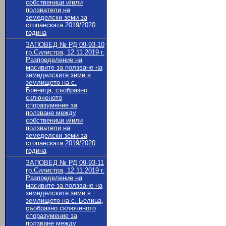
собственици и/или
ползватели на
земеделски земи за
стопанската 2019/2020
година
ЗАПОВЕД № РД 09-93-10
гр.Силистра, 12.11.2019 г.
Разпределение на
масивите за ползване на
земеделските земи в
землището на с.
Бреница, съобразно
сключеното
споразумение за
ползване между
собственици и/или
ползватели на
земеделски земи за
стопанската 2019/2020
година
ЗАПОВЕД № РД 09-93-11
гр.Силистра, 12.11.2019 г.
Разпределение на
масивите за ползване на
земеделските земи в
землището на с. Белица,
съобразно сключеното
споразумение за
ползване между