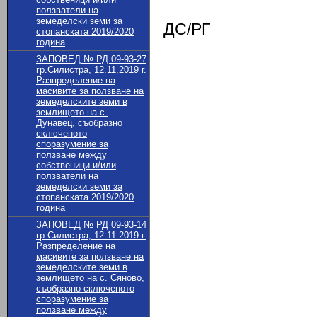
ползватели на
земеделски земи за
ДС/РГ
стопанската 2019/2020
година
ЗАПОВЕД № РД 09-93-27
гр.Силистра, 12.11.2019 г.
Разпределение на
масивите за ползване на
земеделските земи в
землището на с.
Дунавец, съобразно
сключеното
споразумение за
ползване между
собственици и/или
ползватели на
земеделски земи за
стопанската 2019/2020
година
ЗАПОВЕД № РД 09-93-14
гр.Силистра, 12.11.2019 г.
Разпределение на
масивите за ползване на
земеделските земи в
землището на с. Сяново,
съобразно сключеното
споразумение за
ползване между