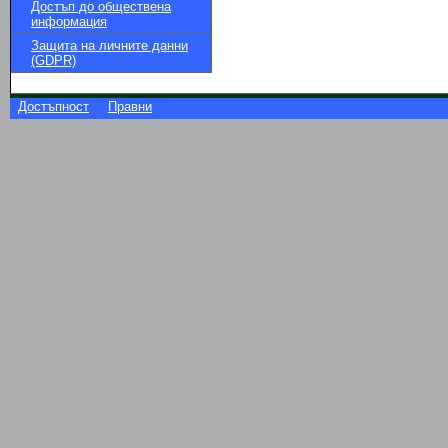
Достъп до обществена
информация
Защита на личните данни
(GDPR)
Достъпност
Правни