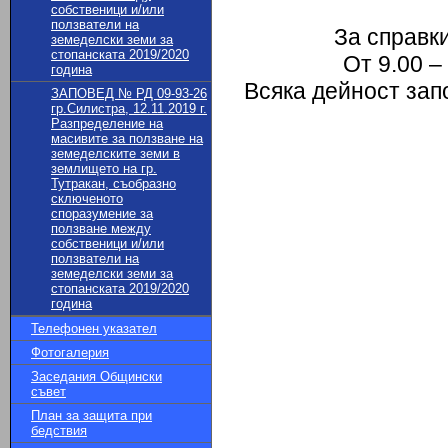
собственици и/или
ползватели на
За справк
земеделски земи за
стопанската 2019/2020
От 9.00 –
година
Всяка дейност зап
ЗАПОВЕД № РД 09-93-26
гр.Силистра, 12.11.2019 г.
Разпределение на
масивите за ползване на
земеделските земи в
землището на гр.
Тутракан, съобразно
сключеното
споразумение за
ползване между
собственици и/или
ползватели на
земеделски земи за
стопанската 2019/2020
година
Телефонен указател
Фотогалерия
Заседания Общински
съвет
План за защита при
бедствия