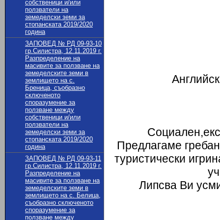
собственици и/или
ползватели на
земеделски земи за
стопанската 2019/2020
година
ЗАПОВЕД № РД 09-93-10
гр.Силистра, 12.11.2019 г.
Разпределение на
масивите за ползване на
земеделските земи в
Английск
землището на с.
Бреница, съобразно
сключеното
споразумение за
ползване между
собственици и/или
ползватели на
Социален,екс
земеделски земи за
стопанската 2019/2020
Предлагаме гребане
година
туристически игрина
ЗАПОВЕД № РД 09-93-11
гр.Силистра, 12.11.2019 г.
уч
Разпределение на
масивите за ползване на
Липсва Ви усми
земеделските земи в
землището на с. Белица,
съобразно сключеното
споразумение за
ползване между