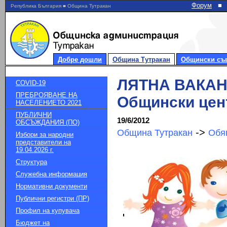
Форум
■
Република България ■ Община Тутракан
Добре дошли
Община Тутракан
Общински съ
ЛЯТНА ВАКА
COVID-19
ПРЕБРОЯВАНЕ НА
Общински цен
НАСЕЛЕНИЕТО 2021
ПУБЛИЧНИ
19/6/2012
ОБСЪЖДАНИЯ (ПО)
->
Община Тутракан
Обя
Избори за народни
представители на
19.04.2026 г.
Структура
Служебна информация
Нормативни документи
Публични регистри (ПР)
Профил на купувача
Бюджет на