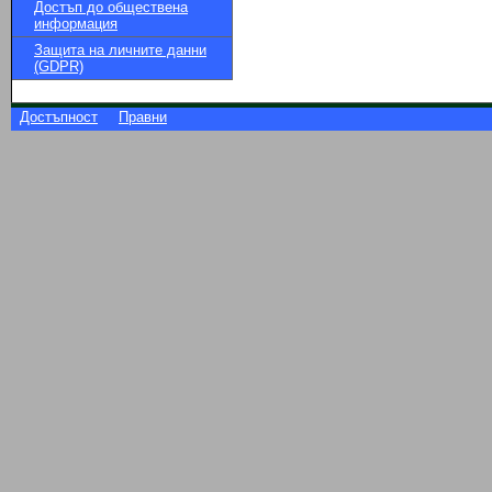
Достъп до обществена
информация
Защита на личните данни
(GDPR)
Достъпност
Правни