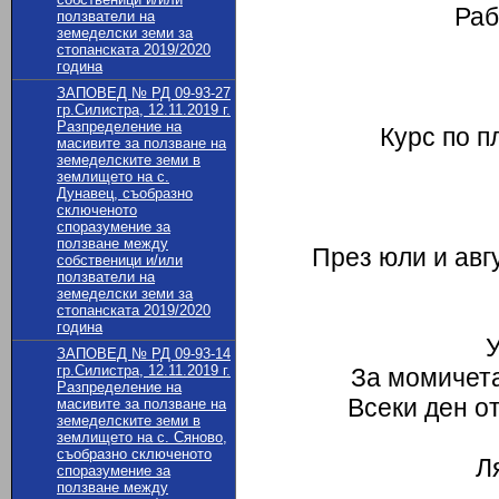
Раб
ползватели на
земеделски земи за
стопанската 2019/2020
година
ЗАПОВЕД № РД 09-93-27
гр.Силистра, 12.11.2019 г.
Разпределение на
Курс по п
масивите за ползване на
земеделските земи в
землището на с.
Дунавец, съобразно
сключеното
споразумение за
ползване между
През юли и авгу
собственици и/или
ползватели на
За м
земеделски земи за
стопанската 2019/2020
година
У
ЗАПОВЕД № РД 09-93-14
гр.Силистра, 12.11.2019 г.
За момичета
Разпределение на
Всеки ден от
масивите за ползване на
земеделските земи в
землището на с. Сяново,
съобразно сключеното
Л
споразумение за
ползване между