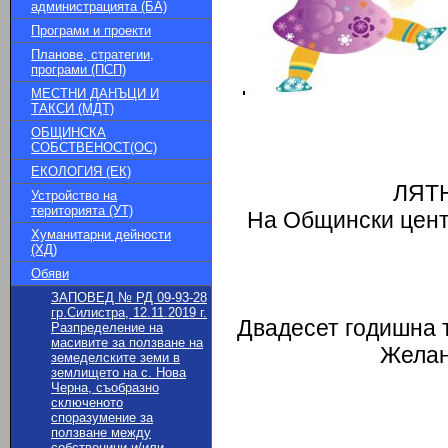
администрацията (БА)
Програми и проекти
Планове, стратегии,
програми (ПСП)
МЕСТНИ ДАНЪЦИ И
ТАКСИ (МДТ)
ОБЩИНСКА
СОБСТВЕНОСТ(ОС)
ЕКОЛОГИЯ (ЕК)
ЛЯТ
Устройство на
територията (УТ)
На Общински цент
Хуманитарни дейности
(ХД)
Обяви
ЗАПОВЕД № РД 09-93-28
гр.Силистра, 12.11.2019 г.
Двадесет годишна т
Разпределение на
масивите за ползване на
Желан
земеделските земи в
землището на с. Нова
Черна, съобразно
сключеното
споразумение за
ползване между
собственици и/или