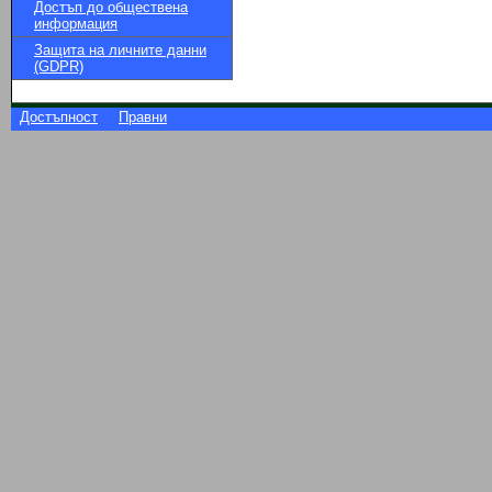
Достъп до обществена
информация
Защита на личните данни
(GDPR)
Достъпност
Правни