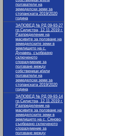
ползватели на
земеделски земи за
стопанската 2019/2020
година
ЗАПОВЕД № РД 09-93-27
гр.Силистра, 12.11.2019 г.
Разпределение на
масивите за ползване на
земеделските земи в
землището на с.
Дунавец, съобразно
сключеното
споразумение за
ползване между
собственици и/или
ползватели на
земеделски земи за
стопанската 2019/2020
година
ЗАПОВЕД № РД 09-93-14
гр.Силистра, 12.11.2019 г.
Разпределение на
масивите за ползване на
земеделските земи в
землището на с. Сяново,
съобразно сключеното
споразумение за
ползване между