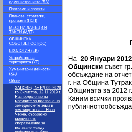
администрацията (БА)
Програми и проекти
Планове, стратегии,
програми (ПСП)
МЕСТНИ ДАНЪЦИ И
ТАКСИ (МДТ)
ОБЩИНСКА
СОБСТВЕНОСТ(ОС)
ЕКОЛОГИЯ (ЕК)
На
20 Януари 2012 
Устройство на
територията (УТ)
Общински
съвет г
Хуманитарни дейности
обсъждане на отчет
(ХД)
Обяви
г. на Община Тутрак
ЗАПОВЕД № РД 09-93-28
Общината за 2012 г./
гр.Силистра, 12.11.2019 г.
Разпределение на
Каним всички прояв
масивите за ползване на
публичнотообсъжда
земеделските земи в
землището на с. Нова
Черна, съобразно
сключеното
споразумение за
ползване между
собственици и/или