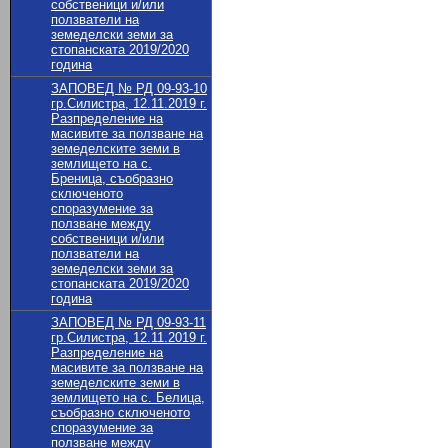
собственици и/или
ползватели на
земеделски земи за
стопанската 2019/2020
година
ЗАПОВЕД № РД 09-93-10
гр.Силистра, 12.11.2019 г.
Разпределение на
масивите за ползване на
земеделските земи в
землището на с.
Бреница, съобразно
сключеното
споразумение за
ползване между
собственици и/или
ползватели на
земеделски земи за
стопанската 2019/2020
година
ЗАПОВЕД № РД 09-93-11
гр.Силистра, 12.11.2019 г.
Разпределение на
масивите за ползване на
земеделските земи в
землището на с. Белица,
съобразно сключеното
споразумение за
ползване между