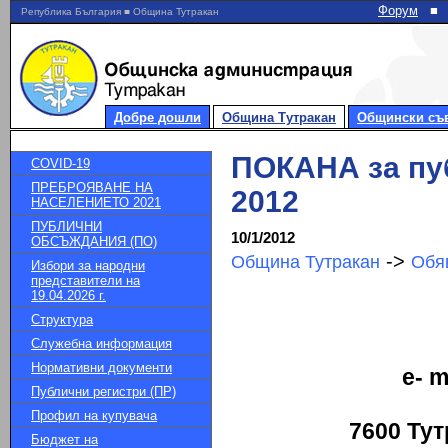
Форум
■
Република България ■ Община Тутракан
Добре дошли
Община Тутракан
Общински съ
ПОКАНА за пу
COVID-19
ПРЕБРОЯВАНЕ НА
2012
НАСЕЛЕНИЕТО 2021
ПУБЛИЧНИ
10/1/2012
ОБСЪЖДАНИЯ (ПО)
->
Община Тутракан
Обя
Избори за народни
представители на
19.04.2026 г.
Структура
Служебна информация
Нормативни документи
e- m
Публични регистри (ПР)
Профил на купувача
7600 Тут
Бюджет на