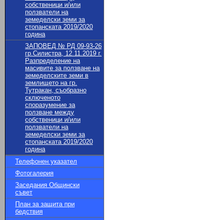
собственици и/или
ползватели на
земеделски земи за
стопанската 2019/2020
година
ЗАПОВЕД № РД 09-93-26
гр.Силистра, 12.11.2019 г.
Разпределение на
масивите за ползване на
земеделските земи в
землището на гр.
Тутракан, съобразно
сключеното
споразумение за
ползване между
собственици и/или
ползватели на
земеделски земи за
стопанската 2019/2020
година
Телефонен указател
Фотогалерия
Заседания Общински
съвет
План за защита при
бедствия