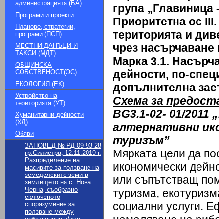
администрацията (БА)
група „Главиница 
Програми и проекти
Приоритетна ос III
Планове, стратегии,
територията и ди
програми (ПСП)
чрез насърчаване
МЕСТНИ ДАНЪЦИ И
ТАКСИ (МДТ)
Марка 3.1. Насърч
ОБЩИНСКА
дейности, по-спец
СОБСТВЕНОСТ(ОС)
ЕКОЛОГИЯ (ЕК)
допълнителна зает
Устройство на
Схема за предост
територията (УТ)
BG3.1-02- 01/2011
Хуманитарни дейности
(ХД)
алтернативни ико
Обяви
туризъм”
ЗАПОВЕД № РД 09-93-28
Мярката цели да по
гр.Силистра, 12.11.2019 г.
Разпределение на
икономически дейно
масивите за ползване на
земеделските земи в
или съпътстващ пом
землището на с. Нова
Черна, съобразно
туризма, екотуризма
сключеното
социални услуги. Е
споразумение за
ползване между
собственици и/или