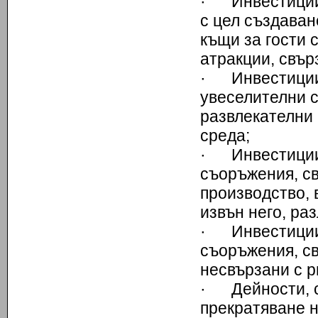
· Инвестиции 
с цел създаван
къщи за гости 
атракции, свър
· Инвестиции 
увеселителни 
развлекателни 
среда;
· Инвестиции 
съоръжения, св
производство, 
извън него, ра
· Инвестиции 
съоръжения, св
несвързани с р
· Дейности, с
прекратяване н