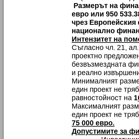
Размерът на финан
евро или 950 533.
чрез Европейския 
национално финан
Интензитет на пом
Съгласно чл. 21, ал.
проектно предложен
безвъзмездната фи
и реално извършени
Минималният разме
един проект не тря
равностойност на
1
Максималният разм
един проект не тря
75 000 евро.
Допустимите за фи