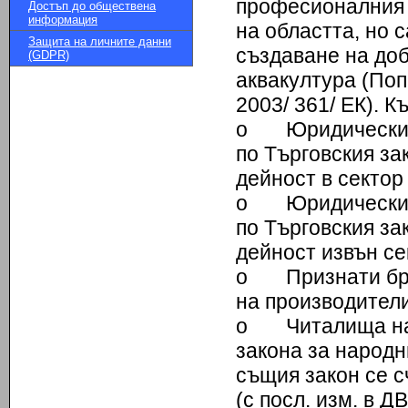
професионалния 
Достъп до обществена
информация
на областта, но 
Защита на личните данни
създаване на доб
(GDPR)
аквакултура (По
2003/ 361/ ЕК). 
o Юридически ли
по Търговския за
дейност в сектор
o Юридически ли
по Търговския за
дейност извън се
o Признати бра
на производител
o Читалища на т
закона за народни
същия закон се с
(с посл. изм. в ДВ