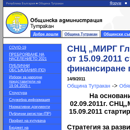
Форум
■
Република България ■ Община Тутракан
Добре дошли
Община Тутракан
Общински съ
СНЦ „МИРГ Гл
COVID-19
ПРЕБРОЯВАНЕ НА
от 15.09.2011
НАСЕЛЕНИЕТО 2021
ПУБЛИЧНИ
финансиране п
ОБСЪЖДАНИЯ (ПО)
Избори за народни
14/9/2011
представители на
->
Община Тутракан
Обя
19.04.2026 г.
Структура
На основани
Служебна информация
02.09.2011г. СНЦ
„
Нормативни документи
15.09.2011 старти
Публични регистри (ПР)
Профил на купувача
Стратегия за разв
Бюджет на