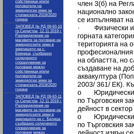
собственици и/или
член 3(б) на Рег
ползватели на
национално зако
земеделски земи за
стопанската 2019/2020
се изпълняват на
година
· Физически или
ЗАПОВЕД № РД 09-93-10
гр.Силистра, 12.11.2019 г.
горната категория
Разпределение на
масивите за ползване на
територията на о
земеделските земи в
землището на с.
професионалния 
Бреница, съобразно
сключеното
на областта, но 
споразумение за
създаване на доб
ползване между
собственици и/или
аквакултура (По
ползватели на
земеделски земи за
2003/ 361/ ЕК). 
стопанската 2019/2020
година
o Юридически ли
ЗАПОВЕД № РД 09-93-11
по Търговския за
гр.Силистра, 12.11.2019 г.
Разпределение на
дейност в сектор
масивите за ползване на
земеделските земи в
o Юридически ли
землището на с. Белица,
по Търговския за
съобразно сключеното
споразумение за
дейност извън се
ползване между