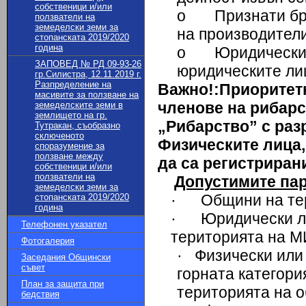
собственици и/или
o Признати бра
ползватели на
земеделски земи за
на производител
стопанската 2019/2020
година
o Юридически ли
ЗАПОВЕД № РД 09-93-26
юридическите лиц
гр.Силистра, 12.11.2019 г.
Разпределение на
Важно!:
Приоритетн
масивите за ползване на
членове на рибарс
земеделските земи в
землището на гр.
„Рибарство” с раз
Тутракан, съобразно
сключеното
Физическите лица,
споразумение за
ползване между
да са регистриран
собственици и/или
ползватели на
Допустимите пар
земеделски земи за
· Общини на тер
стопанската 2019/2020
година
· Юридически лиц
Телефонен указател
територията на М
Фотогалерия
· Физически или 
Заседания Общински
съвет
горната категория
План за защита при
територията на о
бедствия