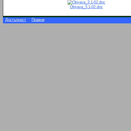
Obyava_3.1-02.doc
Достъпност
Правни