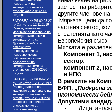
намаляване на рибо
ползватели на
заетост на рибарите
земеделски земи за
стопанската 2019/2020
другите членове на
година
Мярката цели да по
ЗАПОВЕД № РД 09-93-27
гр.Силистра, 12.11.2019 г.
частния сектор, кои
Разпределение на
масивите за ползване на
стратегията като ч
земеделските земи в
Европейския съюз.
землището на с.
Дунавец, съобразно
Мярката е разделен
сключеното
споразумение за
Компонент 1, на
ползване между
собственици и/или
сектор
;
ползватели на
земеделски земи за
Компонент 2
,
на
стопанската 2019/2020
и НПО
.
година
ЗАПОВЕД № РД 09-93-14
В рамките на Комп
гр.Силистра, 12.11.2019 г.
БФП:
„Подкрепа з
Разпределение на
масивите за ползване на
икономически дей
земеделските земи в
землището на с. Сяново,
Допустими кандид
съобразно сключеното
споразумение за
· Лица, ангажир
ползване между