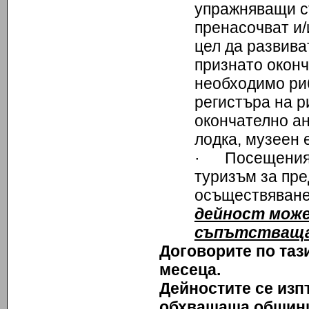
упражняващи с
пренасочват и/
цел да развива
признато оконч
необходимо риб
регистъра на р
окончателно ан
лодка, музеен е
· Посещения и
туризъм за пре
осъществяване
дейност може
съпътстваща 
Договорите по таз
месеца.
Дейностите се изп
обхващаща общинит