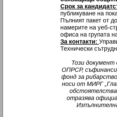
Срок за кандидатс
публикуване на пок
Пълният пакет от д
намерите на уеб-с
офиса на групата на
За контакти:
Управ
Технически сътрудн
Този документ 
ОПРСР, съфинансир
фонд за рибарств
носи от МИРГ „Гла
обстоятелства 
отразява официа
Изпълнителна