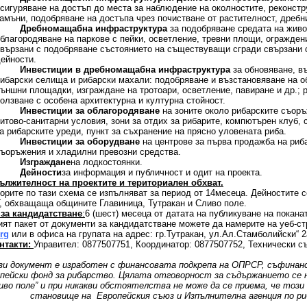
сигуряване на достъп до места за наблюдение на околностите, реконстр
амъни, подобряване на достъпа чрез почистване от растителност, дребни
·
Дребномащабна инфраструктура
за подобряване средата на живо
благородяване на паркове с пейки, осветление, тревни площи, ограждени
свързани с подобряване състоянието на съществуващи сгради свързани с
дейности.
·
Инвестиции в дребномащабна инфраструктура
за обновяване, в
рибарски селища и рибарски махали: подобряване и възстановяване на 
ъншни площадки, изграждане на тротоари, осветление, павиране и др.; 
олзване с особена архитектурна и културна стойност.
·
Инвестиции за облагородяване
на зоните около рибарските съор
итово-санитарни условия, зони за отдих за рибарите, компютърен клуб,
а рибарските уреди, пункт за съхранение на прясно уловената риба.
·
Инвестиции за оборудване
на центрове за първа продажба на риб
съоръжения и хладилни превозни средства.
·
Изграждане
на лодкостоянки.
·
Дейности
за информация и публичност и одит на проекта.
ължителност на проектите и териториален обхват.
орите по тази схема се изпълняват за период от 14месеца. Дейностите с
 обхващаща общините Главиница, Тутракан и Сливо поле.
 за кандидатстване
:
6 (шест) месеца от датата на публикуване на покана
ят пакет от документи за кандидатстване можете да намерите на уеб-с
org
или в офиса на групата на адрес: гр.Тутракан, ул.Ал.Стамболийски“ 2
нтакти:
Управител: 0877507751, Координатор: 0877507752, Технически с
зи документ е изработен с финансовата подкрепа на ОПРСР, съфинанс
пейски фонд за рибарство. Цялата отговорност за съдържанието се 
иво поле” и при никакви обстоятелства не може да се приема, че тоз
становище на Европейския съюз и Изпълнителна агенция по ри