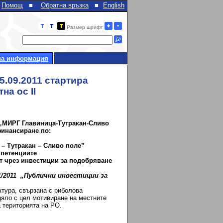
Помощ
■
Обратна връзка
■
English
Размер шрифт
на информация
.09.2011 стартира
на ос II
„МИРГ Главиница-Тутракан-Сливо
финансиране по:
 – Тутракан – Сливо поле”
мпетенциите
т чрез инвестиции за подобряване
1/2
011
„Публични инвестиции за
тура, свързана с риболова
 цяло с цел мотивиране на местните
 територията на РО.