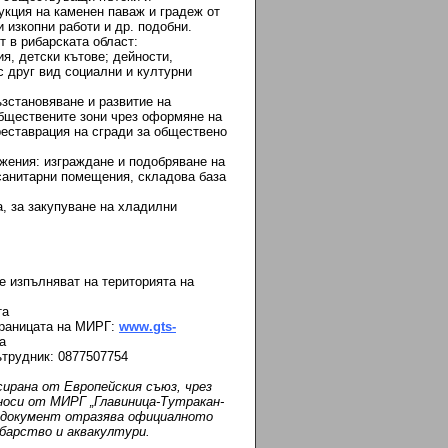
укция на каменен паваж и градеж от
 изкопни работи и др. подобни.
т в рибарската област:
я, детски кътове; дейности,
 друг вид социални и културни
ъзстановяване и развитие на
обществените зони чрез оформяне на
реставрация на сгради за обществено
ъжения: изграждане и подобряване на
 санитарни помещения, складова база
а, за закупуване на хладилни
е изпълняват на територията на
та
траницата на МИРГ:
www.gts-
а
ътрудник: 0877507754
ирана от Европейския съюз, чрез
носи от МИРГ „Главиница-Тутракан-
и документ отразява официалното
барство и аквакултури.