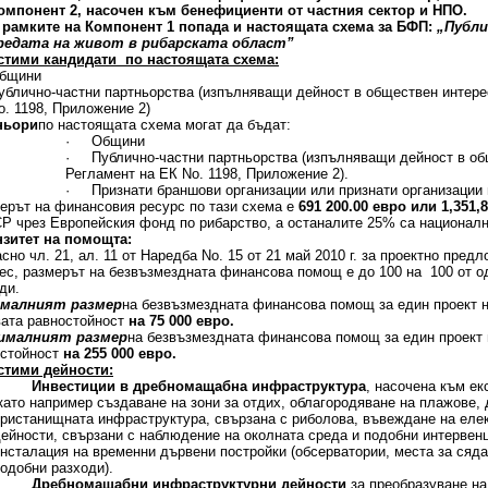
омпонент 2
,
насочен към бенефициенти от частния сектор и НПО
.
 рамките на Компонент 1 попада и настоящата схема за БФП:
„Публи
редата на живот в рибарската област”
стими кандидати по настоящата схема:
бщини
ублично-частни партньорства (изпълняващи дейност в обществен интере
o. 1198, Приложение 2)
ньори
по настоящата схема могат да бъдат:
· Общини
· Публично-частни партньорства (изпълняващи дейност в общ
Регламент на ЕК No. 1198, Приложение 2).
· Признати браншови организации или признати организации 
рът на финансовия ресурс по тази схема е
691 200.00 евро или 1,351,
 чрез Европейския фонд по рибарство, а останалите 25% са национал
нзитет на помощта:
сно чл. 21, ал. 11 от Наредба No. 15 от 21 май 2010 г. за проектно пред
ес, размерът на безвъзмездната финансова помощ е до 100 на 100 от о
ди.
малният размер
на безвъзмездната финансова помощ за един проект н
ата равностойност
на 75 000 евро.
ималният размер
на безвъзмездната финансова помощ за един проект 
остойност
на 255 000 евро.
стими дейности:
·
Инвестиции в дребномащабна инфраструктура
, насочена към е
(като например създаване на зони за отдих, облагородяване на плажове
ристанищната инфраструктура, свързана с риболова, въвеждане на елект
дейности, свързани с наблюдение на околната среда и подобни интервен
нсталация на временни дървени постройки (обсерватории, места за сяда
одобни разходи).
·
Дребномащабни инфраструктурни дейности
за преобразуване н