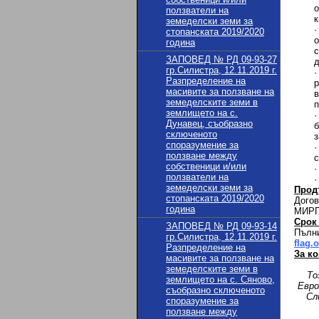
о
ползватели на
к
земеделски земи за
стопанската 2019/2020
о
година
ЗАПОВЕД № РД 09-93-27
гр.Силистра, 12.11.2019 г.
Разпределение на
масивите за ползване на
в
земеделските земи в
п
землището на с.
Дунавец, съобразно
б
сключеното
з
споразумение за
ползване между
собственици и/или
ползватели на
земеделски земи за
Прод
стопанската 2019/2020
Догов
година
МИРГ,
Срок
ЗАПОВЕД № РД 09-93-14
Пълни
гр.Силистра, 12.11.2019 г.
flag.
Разпределение на
За ко
масивите за ползване на
земеделските земи в
То
землището на с. Сяново,
Евро
съобразно сключеното
Сл
споразумение за
ползване между