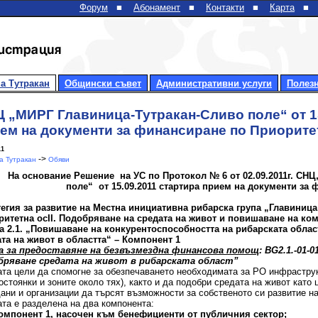
Форум
■
Абонамент
■
Контакти
■
Карта
■
а Тутракан
Общински съвет
Административни услуги
Полез
 „МИРГ Главиница-Тутракан-Сливо поле“ от 15
ем на документи за финансиране по Приоритет
11
->
 Тутракан
Обяви
На основание Решение на УС по Протокол № 6 от 02.09.2011г. СНЦ
поле“ от 15.09.2011 стартира прием на документи за 
егия за развитие на Местна инициативна рибарска група „Главиница
ритетна ос
II. Подобряване на средата на живот и повишаване на ко
а 2.1. „Повишаване на конкурентоспособността на рибарската облас
ата на живот в областта“ – Компонент
1
а за предоставяне на безвъзмездна финансова помощ
: BG
2.1.-0
1
-0
бряване средата на живот в рибарската област”
та цели да спомогне за обезпечаването необходимата за РО инфраструк
остоянки и зоните около тях), както и да подобри средата на живот като
ани и организации да търсят възможности за собственото си развитие на
та е разделена на два компонента:
омпонент 1, насочен към бенефициенти от публичния сектор
;