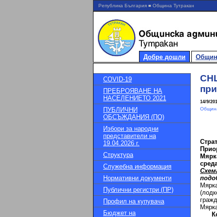
Република България ■ Община Тутракан
Добре дошли
Общин
СНЦ
COVID-19
при
ПРЕБРОЯВАНЕ НА
НАСЕЛЕНИЕТО 2021
14/9/20
ПУБЛИЧНИ
Община
ОБСЪЖДАНИЯ (ПО)
Избори за народни
представители на
Страт
19.04.2026 г.
Прио
Структура
Мярк
сред
Служебна информация
Схем
Нормативни документи
подо
Мярка
Публични регистри (ПР)
(лодк
гражд
Профил на купувача
Мярка
Бюджет на
К