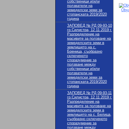
собственици и/или
ползватели на
земеделски земи за
Obya
стопанската 2019/2020
година
ЗАПОВЕД № РД 09-93-10
гр.Силистра, 12.11.2019 г.
Разпределение на
масивите за ползване на
земеделските земи в
землището на с.
Бреница, съобразно
сключеното
споразумение за
ползване между
собственици и/или
ползватели на
земеделски земи за
стопанската 2019/2020
година
ЗАПОВЕД № РД 09-93-11
гр.Силистра, 12.11.2019 г.
Разпределение на
масивите за ползване на
земеделските земи в
землището на с. Белица,
съобразно сключеното
споразумение за
ползване между