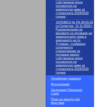
собственици и/или
ползватели на
земеделски земи за
стопанската 2019/2020
година
ЗАПОВЕД № РД 09-93-26
гр.Силистра, 12.11.2019 г.
Разпределение на
масивите за ползване на
земеделските земи в
землището на гр.
Тутракан, съобразно
сключеното
споразумение за
ползване между
собственици и/или
ползватели на
земеделски земи за
стопанската 2019/2020
година
Телефонен указател
Фотогалерия
Заседания Общински
съвет
План за защита при
бедствия