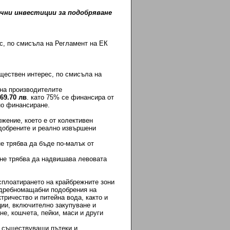
чни инвестиции за подобряване
с, по смисъла на Регламент на ЕК
ествен интерес, по смисъла на
на производителите
869.70 лв
. като 75% се финансира от
но финансиране.
ложение, което е от колективен
добрените и реално извършени
е трябва да бъде по-малък от
не трябва да надвишава левовата
ксплоатирането на крайбрежните зони
, дребномащабни подобрения на
ричество и питейна вода, както и
ции, включително закупуване и
не, кошчета, пейки, маси и други
а съществуващи пътеки и