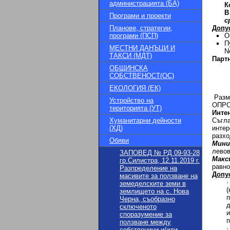
администрацията (БА)
К
В
Програми и проекти
с
Планове, стратегии,
Допу
програми (ПСП)
О
П
МЕСТНИ ДАНЪЦИ И
N
ТАКСИ (МДТ)
Парт
ОБЩИНСКА
СОБСТВЕНОСТ(ОС)
ЕКОЛОГИЯ (ЕК)
Разме
Устройство на
ОПРСР
територията (УТ)
Инте
Хуманитарни дейности
Съгла
(ХД)
интер
разхо
Обяви
Мини
левов
ЗАПОВЕД № РД 09-93-28
Макс
гр.Силистра, 12.11.2019 г.
равн
Разпределение на
Допу
масивите за ползване на
земеделските земи в
землището на с. Нова
п
Черна, съобразно
сключеното
и
споразумение за
п
ползване между
собственици и/или