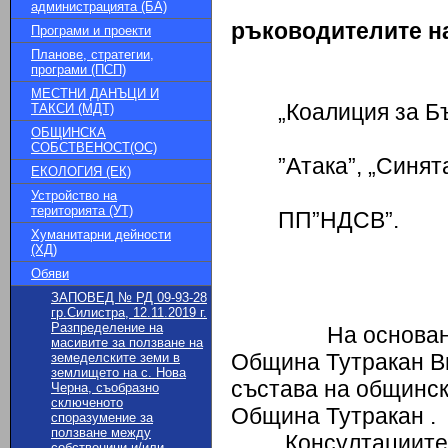
администрацията (БА)
ръководителите на
Програми и проекти
Планове, стратегии,
програми (ПСП)
ПП
МЕСТНИ ДАНЪЦИ И
„Коалиция за Б
ТАКСИ (МДТ)
ОБЩИНСКА
ПП 
СОБСТВЕНОСТ(ОС)
”Атака”, „Синят
ЕКОЛОГИЯ (ЕК)
ко
Устройство на
територията (УТ)
ПП”НДС
Хуманитарни дейности
(ХД)
ПО
Обяви
ЗАПОВЕД № РД 09-93-28
гр.Силистра, 12.11.2019 г.
Разпределение на
На основание чл.
масивите за ползване на
Община Тутракан Ви
земеделските земи в
землището на с. Нова
състава на общинск
Черна, съобразно
сключеното
Община Тутракан .
споразумение за
ползване между
Консултациите ще 
собственици и/или