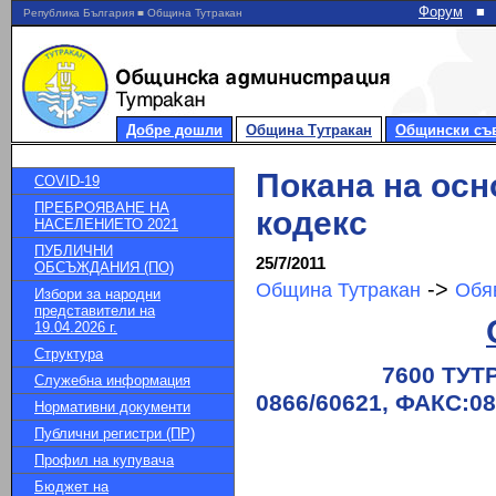
Форум
■
Република България ■ Община Тутракан
Добре дошли
Община Тутракан
Общински съ
Покана на осн
COVID-19
ПРЕБРОЯВАНЕ НА
кодекс
НАСЕЛЕНИЕТО 2021
ПУБЛИЧНИ
25/7/2011
ОБСЪЖДАНИЯ (ПО)
->
Община Тутракан
Обя
Избори за народни
представители на
19.04.2026 г.
Структура
7600 ТУТРАКАН,
Служебна информация
0866/60621, ФАКС:08
Нормативни документи
Публични регистри (ПР)
e-mai
Профил на купувача
Бюджет на