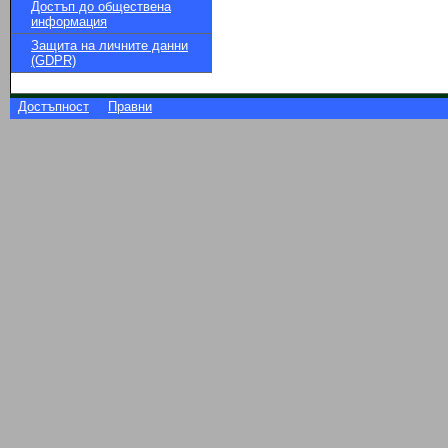
Достъп до обществена
информация
Защита на личните данни
(GDPR)
Достъпност
Правни