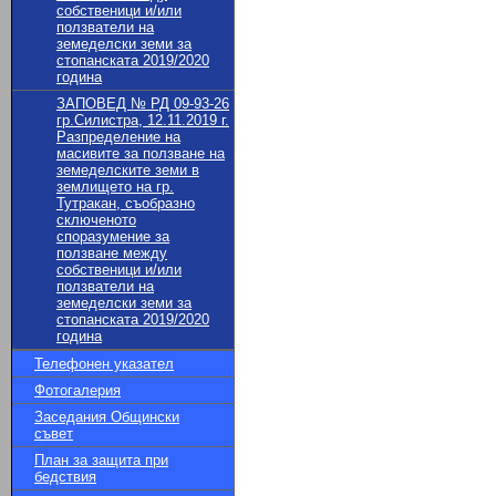
собственици и/или
ползватели на
земеделски земи за
стопанската 2019/2020
година
ЗАПОВЕД № РД 09-93-26
гр.Силистра, 12.11.2019 г.
Разпределение на
масивите за ползване на
земеделските земи в
землището на гр.
Тутракан, съобразно
сключеното
споразумение за
ползване между
собственици и/или
ползватели на
земеделски земи за
стопанската 2019/2020
година
Телефонен указател
Фотогалерия
Заседания Общински
съвет
План за защита при
бедствия