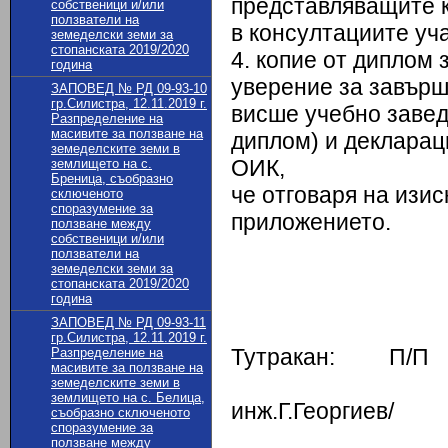
представляващите к
собственици и/или
ползватели на
в консултациите уч
земеделски земи за
стопанската 2019/2020
4. копие от диплом
година
уверение за завърш
ЗАПОВЕД № РД 09-93-10
гр.Силистра, 12.11.2019 г.
висше учебно завед
Разпределение на
масивите за ползване на
диплом) и декларац
земеделските земи в
ОИК,
землището на с.
Бреница, съобразно
че отговаря на изи
сключеното
споразумение за
приложението.
ползване между
собственици и/или
ползватели на
земеделски земи за
стопанската 2019/2020
година
ЗАПОВЕД № РД 09-93-11
Кмет 
гр.Силистра, 12.11.2019 г.
Тутракан: П/П
Разпределение на
масивите за ползване на
земеделските земи в
землището на с. Белица,
инж.Г.Георгиев/
съобразно сключеното
споразумение за
ползване между