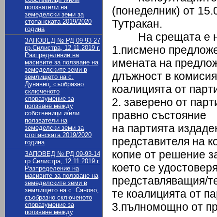
ползватели на
(понеделник) от 15
земеделски земи за
Тутракан.
стопанската 2019/2020
година
На срещата е нео
ЗАПОВЕД № РД 09-93-27
1.писмено предложе
гр.Силистра, 12.11.2019 г.
Разпределение на
имената на предлож
масивите за ползване на
земеделските земи в
длъжност в комисия
землището на с.
Дунавец, съобразно
коалицията от парти
сключеното
споразумение за
2. заверено от парт
ползване между
правно състояние
собственици и/или
ползватели на
на партията издаден
земеделски земи за
стопанската 2019/2020
представителя на к
година
копие от решение з
ЗАПОВЕД № РД 09-93-14
гр.Силистра, 12.11.2019 г.
което се удостовер
Разпределение на
масивите за ползване на
представляващия/те
земеделските земи в
землището на с. Сяново,
те коалицията от па
съобразно сключеното
3.пълномощно от п
споразумение за
ползване между