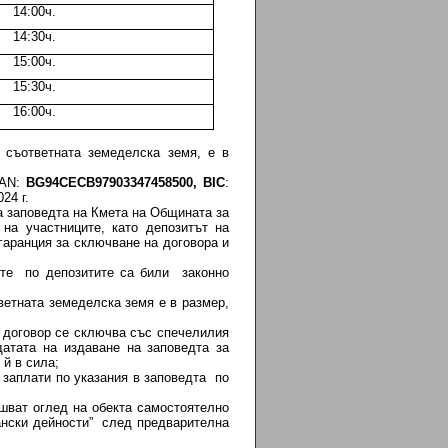
14:00ч.
14:30ч.
15:00ч.
15:30ч.
16:00ч.
 съответната земеделска земя, е в
BAN:
BG
94СЕС
B
97903347458500,
BIC
:
24 г.
на заповедта на Кмета на Общината за
на участниците, като депозитът на
 гаранция за сключване на договора и
ите по депозитите са били законно
ветната земеделска земя е в размер,
 договор се сключва със спечелилия
датата на издаване на заповедта за
 й в сила;
 заплати по указания в заповедта по
шват оглед на обекта самостоятелно
ански дейности” след предварителна