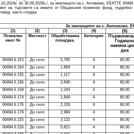
.10.2024г. до 30.09.2029г./,
за землището на с. Антимово, ЕКАТТЕ 00494
ект на търговете са земите от Общинския поземлен фонд, подробно 
повед, както следва:
За землището на с. Антимово, Е
(1)
(2)
(3)
(4)
(5)
Поземлен
Местност
Обработваема
Категория
Първонача
имот №
площ/дка.
Годишн
наемна це
дка
00494.6.153
До село
5,785
4
80,00
00494.6.154
До село
1,884
4
80,00
00494.6.155
До село
1,117
4
80,00
00494.6.156
До село
2,840
4
80,00
00494.6.158
До село
2,243
4
80,00
00494.6.174
До село
1,849
4
80,00
00494.6.176
До село
2,328
4
80,00
00494.6.179
До село
2,984
4
80,00
00494.6.225
До село
2,132
4
80,00
00494.6.226
До село
5,821
4
80,00