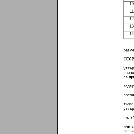
10
11
12
13
14
разме
CEC
утвър
спече
се пр
задър
посоч
търга
утвър
чл. 7
или в
заявк