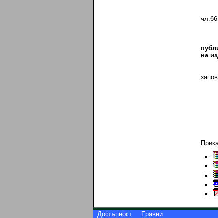
- Де
- Де
чл.66
публ
на из
запов
съгл
Прик
Достъпност
Правни