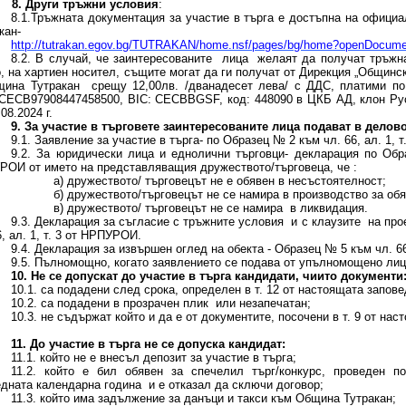
8. Други тръжни условия
:
8.1.Тръжната документация за участие в търга е достъпна на офици
кан-
http://tutrakan.egov.bg/TUTRAKAN/home.nsf/pages/bg/home?openDocume
8.2. В случай, че заинтересованите лица желаят да получат тръжна
, на хартиен носител, същите могат да ги получат от Дирекция „Общинс
щина Тутракан срещу 12,00лв. /дванадесет лева/ с ДДС, платими по
ЕСB97908447458500, BIC: CECBBGSF, код: 448090 в ЦКБ АД, клон Русе ,
08.2024 г.
9. За участие в търговете заинтересованите лица подават в дело
9.1. Заявление за участие в търга- по Образец № 2 към чл. 66, ал. 1, 
9.2. За юридически лица и еднолични търговци- декларация по Обра
ОИ от името на представляващия дружеството/търговеца, че :
а) дружеството/ търговецът не е обявен в несъстоятелност;
б) дружеството/търговецът не се намира в производство за об
в) дружеството/ търговецът не се намира в ликвидация.
9.3. Декларация за съгласие с тръжните условия и с клаузите на про
6, ал. 1, т. 3 от НРПУРОИ.
9.4. Декларация за извършен оглед на обекта - Образец № 5 към чл. 66
9.5. Пълномощно, когато заявлението се подава от упълномощено лице
10. Не се допускат до участие в търга кандидати, чиито документи
10.1. са подадени след срока, определен в т. 12 от настоящата запове
10.2. са подадени в прозрачен плик или незапечатан;
10.3. не съдържат който и да е от документите, посочени в т. 9 от нас
11. До участие в търга не се допуска кандидат:
11.1. който не е внесъл депозит за участие в търга;
11.2. който е бил обявен за спечелил търг/конкурс, проведен 
дната календарна година и е отказал да сключи договор;
11.3. който има задължение за данъци и такси към Община Тутракан;