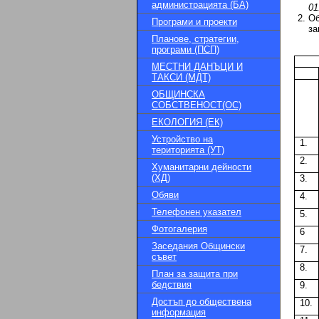
администрацията (БА)
01
Об
Програми и проекти
за
Планове, стратегии,
програми (ПСП)
МЕСТНИ ДАНЪЦИ И
ТАКСИ (МДТ)
ОБЩИНСКА
СОБСТВЕНОСТ(ОС)
ЕКОЛОГИЯ (ЕК)
Устройство на
1.
територията (УТ)
2.
Хуманитарни дейности
(ХД)
3.
Обяви
4.
Телефонен указател
5.
Фотогалерия
6
Заседания Общински
7.
съвет
8.
План за защита при
бедствия
9.
Достъп до обществена
10.
информация