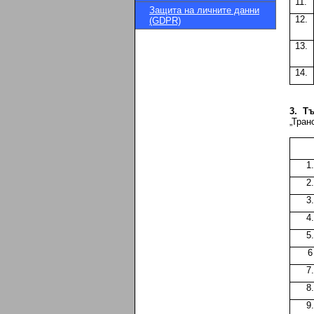
11.
Защита на личните данни
12.
(GDPR)
13.
14.
3. Т
„Тран
1.
2.
3.
4.
5.
6
7.
8.
9.