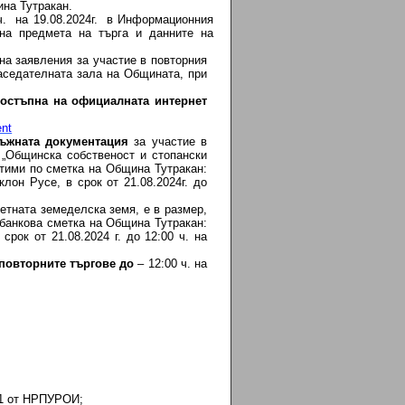
ина Тутракан.
ч. на 19.08.2024г. в Информационния
 на предмета на търга и данните на
на заявления за участие в повторния
Заседателната зала на Общината, при
достъпна на официалната интернет
nt
ръжната документация
за участие в
 „Общинска собственост и стопански
тими по сметка на Община Тутракан:
он Русе, в срок от 21.08.2024г. до
етната земеделска земя, е в размер,
 банкова сметка на Община Тутракан:
срок от 21.08.2024 г. до 12:00 ч. на
 повторните търгове до
– 12:00 ч. на
1 от НРПУРОИ;