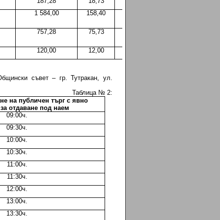
187,28
18,73
18,73
1 584,00
158,40
158,40
757,28
75,73
75,73
120,00
12,00
12,00
бщински съвет – гр. Тутракан, ул.
Таблица № 2:
не на публичен търг с явно
за отдаване под наем
09:00ч.
09:30ч.
10:00ч.
10:30ч.
11:00ч.
11:30ч.
12:00ч.
13:00ч.
13:30ч.