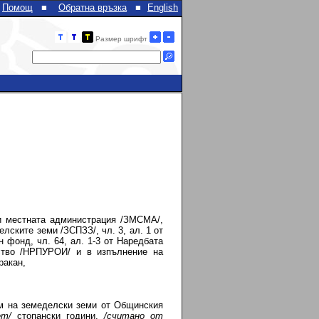
Помощ
■
Обратна връзка
■
English
Размер шрифт
 и местната администрация /ЗМСМА/,
елските земи /ЗСПЗЗ/, чл. 3, ал. 1 от
 фонд, чл. 64, ал. 1-3 от Наредбата
ство /НРПУРОИ/ и в изпълнение на
ракан,
ем на земеделски земи от Общинския
ет/
стопански години,
/считано от