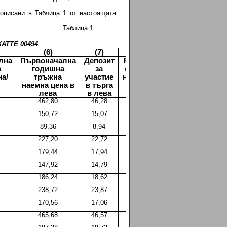
.
описани в Таблица 1 от настоящата
Таблица 1:
КАТТЕ 00494
(6)
(7)
(8)
лна
Първоначална
Депозит
Размер на
а
годишна
за
стъпка за
на/
тръжна
участие
наддаване
наемна цена в
в търга
в лева
лева
в лева
462,80
46,28
46,28
150,72
15,07
15,07
89,36
8,94
8,94
227,20
22,72
22,72
179,44
17,94
17,94
147,92
14,79
14,79
186,24
18,62
18,62
238,72
23,87
23,87
170,56
17,06
17,06
465,68
46,57
46,57