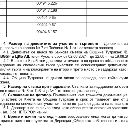
00494.6.226
.
00494.7.198
.
00494.9.65
.
00494.9.67
.
00494.6.157
.
4. Размер на депозитите за участие в търговете
– Депозитът за
р, посочен в колона № 7 от Таблица № 1 от настоящата заповед.
4.1. Депозитът се внася по банкова сметка на Община Тутракан: I
BBGSF
в ЦКБ АД,
клон Русе, в срок от 02.08.2024г. до 12:00 ч. на 19.08.20
4.2. В срок от 5 работни дни след изтичането на срока за обжалване 
ждаване на спечелилия търга участник се освобождават депозитите 
лилия търга и на класираните на второ и трето място се задържат като
ихващат от цената.;
4.4. Община Тутракан не дължи лихви за периода, през който сум
жани,
5. Размер на стъпка при наддаване
: Стъпката за наддаване за съот
ен в колона № 8 от Таблица № 1 от настоящата заповед.
6. Сключване на договор
- Приложеният към тръжната документация
 участник от Кмета на Община Тутракан в срок от тридесет дни от 
ждаване на спечелилия участник, но не по- рано от датата на влизането
6.1. Договорът се сключва след като обявеният за спечелил участник
4, ал. 3 от НРПУРОИ начин.
7. Време и начин на оглед
– заинтересованите лица могат да извър
 присъствието на служител от Дирекция „Общинска собственост и стоп
а.