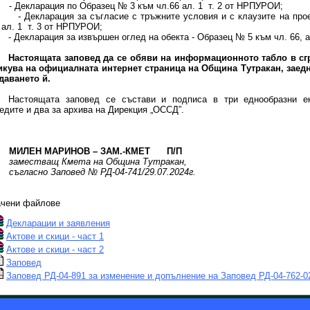
кларация по Образец № 3 към чл.66 ал. 1 т. 2 от НРПУРОИ;
кларация за съгласие с тръжните условия и с клаузите на проек
 ал. 1 т. 3 от НРПУРОИ;
- Декларация за извършен оглед на обекта - Образец № 5 към чл. 66, а
Настоящата заповед да се обяви на информационното табло в сг
икува на официалната интернет страница на Община Тутракан, заед
даването й.
Настоящата заповед се състави и подписа в три еднообразни е
едите и два за архива на Дирекция „ОССД”.
МИЛЕН МАРИНОВ – ЗАМ.-КМЕТ П/П
заместващ Кмета на Община Тутракан,
асно Заповед № РД-04-741/29.07.2024г.
ачени файлове
Декларации и заявления
Актове и скици - част 1
Актове и скици - част 2
Заповед
Заповед РД-04-891 за изменение и допълнение на Заповед РД-04-762-02.