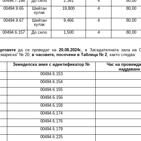
00494.7.198
До село
2,341
4
80,00
00494.9.65
Шейтан
19,800
4
80,00
кулак
00494.9.67
Шейтан
9,466
4
80,00
кулак
00494.6.157
До село
1,500
4
80,00
ърговете
да се проведат на
20.08.2024г.
, в Заседателната зала на О
смариска“ № 20,
в часовете, посочени в Таблица № 2
, както следва:
Земеделска земя с идентификатор №
Час на провежда
наддаване 
00494.6.153
00494.6.154
00494.6.155
00494.6.156
00494.6.158
00494.6.174
00494.6.176
00494.6.179
00494.6.225