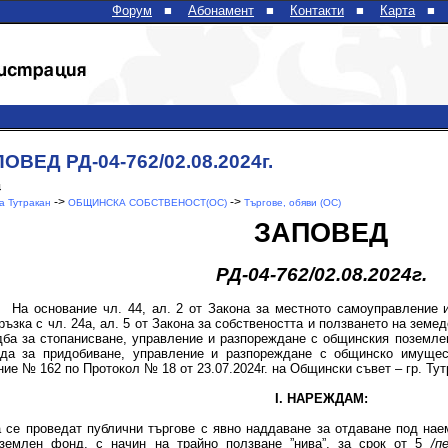
Форум
■
Абонамент
■
Контакти
■
Карта
■
ОВЕД РД-04-762/02.08.2024г.
4
->
->
 Тутракан
ОБЩИНСКА СОБСТВЕНОСТ(ОС)
Търгове, обяви (ОС)
ЗАПОВЕД
РД-04-762/02.08.2024г.
На основание чл. 44, ал. 2 от Закона за местното самоуправление
ръзка с чл. 24а, ал. 5 от Закона за собствеността и ползването на земед
ба за стопанисване, управление и разпореждане с общинския поземлен
еда за придобиване, управление и разпореждане с общинско имуще
ие № 162 по Протокол № 18 от 23.07.2024г. на Общински съвет – гр. Тут
I. НАРЕЖДАМ:
 се проведат публични търгове с явно наддаване за отдаване под на
землен фонд, с начин на трайно ползване ”нива”, за срок от 5
/п