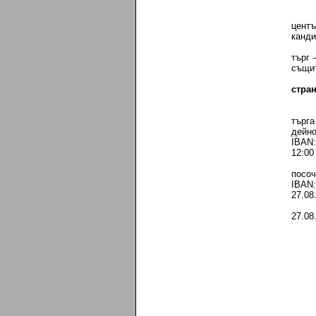
цент
канди
търг 
същит
стра
търга
дейно
IBAN:
12:00 
посоч
IBAN
27.08.
27.08
1
- ко
- ко
- пр
- За