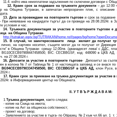
11.4. който има неизплатени задължения по сключени договори с Общ
12. Краен срок за подаване на тръжните документи
– до 12:00 
ър на Община Тутракан, в запечатан непрозрачен плик, с описание
дата.
13. Дата за провеждане на повторните търгове
и срок за подаване 
– При неявяване на кандидати търгът да се проведе на 28.08.2024г. в 
е условия и час.
14. Тръжната документация за участие в повторните търгове е 
ница на Община Тутракан
-
http://tutrakan.egov.bg/TUTRAKAN/home.nsf/pages/bg/home?openDocume
15. В случай, че заинтересованите лица желаят да получат т
 лично, на хартиен носител, същите могат да ги получат от Дирекция
сти” в Община Тутракан срещу 12,00лв. /дванадесет лева/ с ДДС, пла
 BG10СЕСB97908447458500, BIC: CECBBGSF, код: 448090 в ЦКБ АД, кл
ч. на 27.08.2024 г.
16.
Депозити за участие в повторните търгове
- Депозитът за съотв
ен в колона № 7 от Таблица № 1 от настоящата заповед и се внася по
:
BG
94СЕС
B
97903347458500,
BIC
:
CECBBGSF
в ЦКБ АД,
клон Русе, в 
2024 г.
17. Краен срок за приемане на тръжна документация за участие в
.2024г. в Информационния център на Общината.
II. У Т В Ъ Р Ж Д А В А М:
.
Тръжна документация
, както следва:
пие на Скица на имота;
пие на Акт за общинска собственост;
оект на договор;
явлението за участие в търга- по Образец № 2 към чл.66 ал. 1 т. 