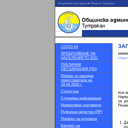
Република България ■ Община Тутракан
ЗАП
COVID-19
ПРЕБРОЯВАНЕ НА
2/8/202
НАСЕЛЕНИЕТО 2021
Община
ПУБЛИЧНИ
ОБСЪЖДАНИЯ (ПО)
Избори за народни
представители на
19.04.2026 г.
Структура
във в
Наред
Служебна информация
за р
Нормативни документи
Решен
Публични регистри (ПР)
Профил на купувача
Да
Бюджет на
по