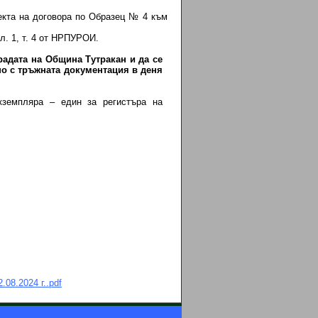
та на договора по Образец № 4 към
л. 1, т. 4 от НРПУРОИ.
радата на Община Тутракан и да се
но с тръжната документация в деня
кземпляра – един за регистъра на
08.2024 г..pdf