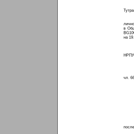
Тутра
лично
в Об
BG10С
на 19.
НРПУР
чл. 6
после