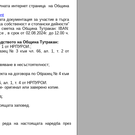
алната интернет страница на Община
nt
та документация за участие в търга
ка собственост и стопански дейности”
 сметка на Община Тутракан: IBAN:
 в срок от 02.08.2024г. до 12.00 ч.
водството на Община Тутракан:
т. 1 от НРПУРОИ.;
зец № 3 към чл. 66, ал. 1, т. 2 от
явяване в несъстоятелност;
екта на договора по Образец № 4 към
, ал. 1, т. 4 от НРПУРОИ.
- оригинал или заверено копие.
:
д;
тоящата заповед.
по реда на настоящата наредба през