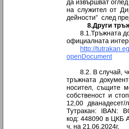
да извършват оглед
на служител от Ди
дейности” след пре
8.Други тръ
8.1.Тръжната д
официалната интер
http://tutraka
openDocument
8.2. В случай,
тръжната документ
носител, същите м
собственост и сто
12,00 дванадесет
Тутракан: IBAN: 
код: 448090 в ЦКБ А
ч. на 21.06.2024г.