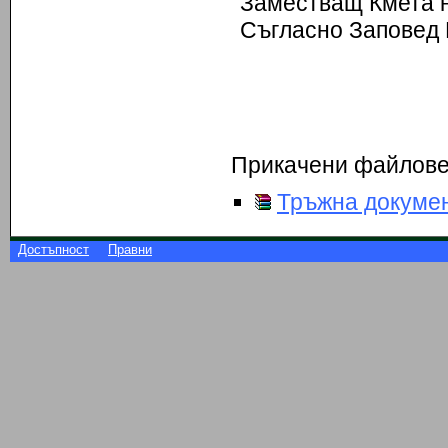
Заместващ Кмета 
Съгласно Заповед Р
Прикачени файлов
Тръжна докуме
Достъпност
Правни