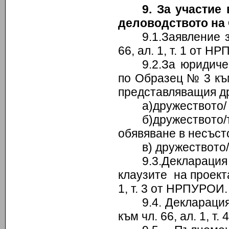
9. За участие
деловодството на
9.1.Заявление 
66, ал. 1, т. 1 от Н
9.2.За юридиче
по Образец № 3 към
представляващия др
а)дружеството/
б)дружеството/
обявяване в несъст
в) дружеството
9.3.Декларац
клаузите на проект
1, т. 3 от НРПУРОИ.
9.4. Деклараци
към чл. 66, ал. 1, т