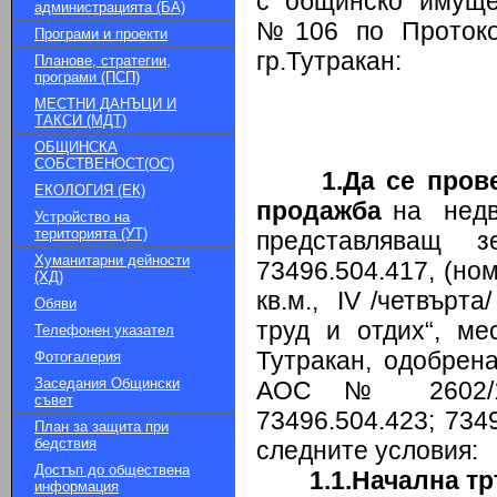
с общинско имуще
администрацията (БА)
№106 по Протокол
Програми и проекти
гр.Тутракан:
Планове, стратегии,
програми (ПСП)
МЕСТНИ ДАНЪЦИ И
ТАКСИ (МДТ)
ОБЩИНСКА
СОБСТВЕНОСТ(ОС)
1.Да се пров
ЕКОЛОГИЯ (ЕК)
продажба
на недви
Устройство на
територията (УТ)
представляващ 
Хуманитарни дейности
73496.504.417, (но
(ХД)
кв.м., IV /четвърта
Обяви
труд и отдих“, м
Телефонен указател
Тутракан, одобрена
Фотогалерия
Заседания Общински
АОС № 2602/15.
съвет
73496.504.423; 734
План за защита при
бедствия
следните условия:
Достъп до обществена
1.1.Начална т
информация