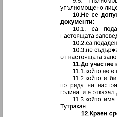
9.5. Пълномо
упълномощено лице-
10.Не се допу
документи:
10.1. са под
настоящата заповед
10.2.са подаде
10.3.не съдържа
от настоящата запо
11.До участие 
11.1.който не е
11.2.който е б
по реда на насто
година и е отказал 
11.3.който им
Тутракан.
12.Краен с