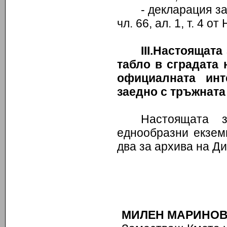
- декларация з
чл. 66, ал. 1, т. 4 
III
.Настоящата
табло в сградата 
официалната ин
заедно с тръжната
Настоящата 
еднообразни екзем
два за архива на Д
МИЛЕН МАРИНО