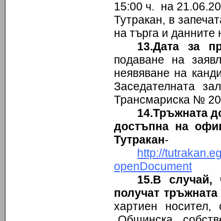
15:00 ч. на 21.06.
Тутракан, в запеча
на търга и данните 
13.Дата за п
подаване на заяв
неявяване на канди
Заседателната зал
Трансмариска № 20,
14.Тръжната д
достъпна на офи
Тутракан
-
http://tutraka
openDocument
15.В случай,
получат тръжната
хартиен носител,
„Общинска собст