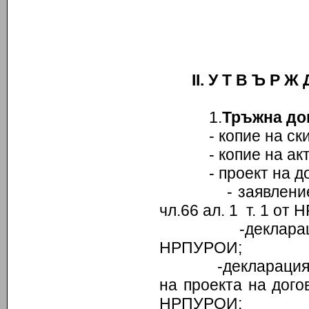
ІІ. У Т В Ъ Р Ж
1.
Тръжна до
- копие на скиц
- копие на акт з
- проект на дог
- заявлението з
чл.66 ал. 1 т. 1 от
-декларация по 
НРПУРОИ;
-декларация за с
на проекта на дого
НРПУРОИ;