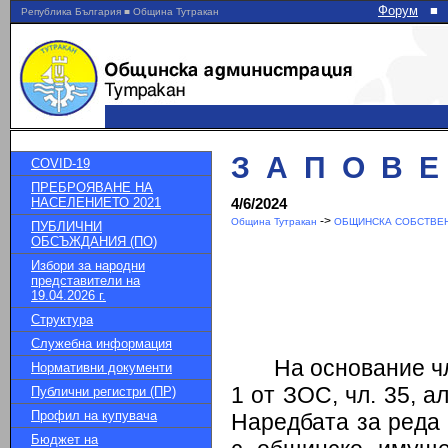
Форум
■
Република България ■ Община Тутракан
З А П О В Е Д
COVID-19
ПРЕБРОЯВАНЕ НА
НАСЕЛЕНИЕТО 2021
4/6/2024
->
Община Тутракан
ОБЩИНСКА СОБСТВЕН
ПУБЛИЧНИ
ОБСЪЖДАНИЯ (ПО)
Избори за народни
представители на
19.04.2026 г.
Структура
Служебна информация
На основание чл. 4
Нормативни документи
1 от ЗОС, чл. 35, ал.
Публични регистри (ПР)
Профил на купувача
Наредбата за реда
Бюджет на