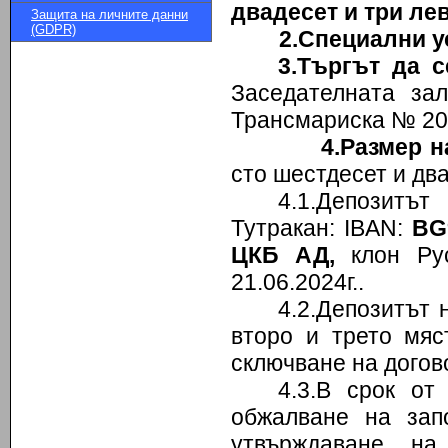
двадесет и три ле
Защита на личните данни
(GDPR)
2.Специални у
3.Търгът да с
Заседателната зал
Трансмариска № 20
4.Размер н
сто шестдесет и два
4.1.Депозитъ
Тутракан: IBAN:
BG
ЦКБ АД,
клон Рус
21.06.2024г..
4.2.Депозитът 
второ и трето мяс
сключване на догов
4.3.В срок от
обжалване на зап
утвърждаване на