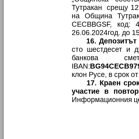
Тутракан срещу 12,
на Община Тутрак
CECBBGSF, код: 
26.06.2024год. до 15
16.
Депозитът 
сто шестдесет и д
банкова см
IBAN:
BG
94СЕС
B
97
клон Русе, в срок от
17. Краен сро
участие в повто
Информационния це