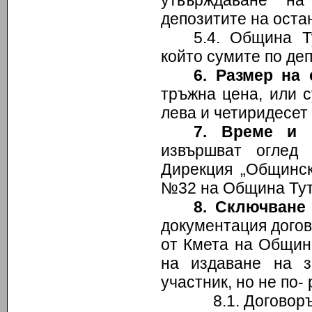
утвърждаване на
депозитите на оста
5.4. Община Т
който сумите по де
6
. Размер на
тръжна цена, или 
лева и четиридесет 
7. Време и 
извършват оглед
Дирекция „Общинск
№32 на Община Тут
8.
Сключване 
документация догов
от Кмета на Община
на издаване на з
участник, но не по-
8.1. Договорът се