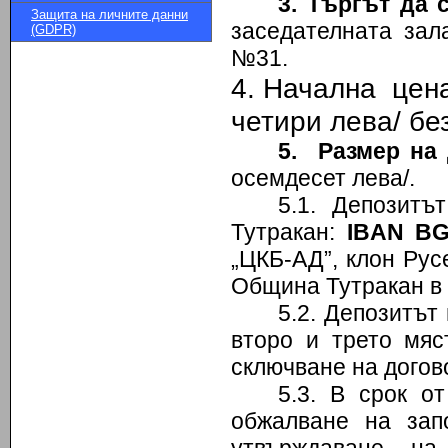
3. Търгът да с
Защита на личните данни
заседателната зал
(GDPR)
№31.
4. Начална це
четири лева/ бе
5. Размер на 
осемдесет лева/.
5.1. Депозитъ
Тутракан:
IBAN
BG
„ЦКБ-АД”, клон Ру
Община Тутракан в
5.2. Депозитът
второ и трето мяс
сключване на догов
5.3. В срок о
обжалване на зап