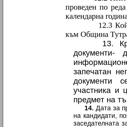
проведен по реда
календарна година
12.3 Който им
към Община Тутр
13.
Кр
документи-
информацион
запечатан не
документи с
участника и 
предмет на тъ
14.
Дата за п
на кандидати, по
заседателната з