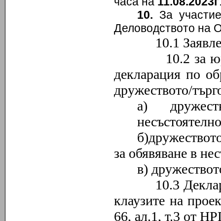
часа на
11.08.2023г
10
.
За участие
Деловодството на 
10.1 Заявление 
10.2 за юридич
декларация по об
дружеството/търго
а) дружес
несъстоятелно
б)дружеството
за обявяване в не
в) дружествот
10.3 Декларация
клаузите на прое
66, ал
.1
, т
.
3 от Н