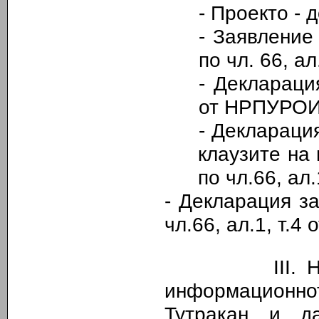
-
Проекто - д
-
Заявление 
по чл. 66, а
- Деклараци
от НРПУРОИ
- Деклараци
клаузите на
по чл.66
,
ал.
- Декларация з
чл.66, ал.1, т.
III.
Н
информационн
Тутракан и д