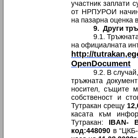
участник заплати с
от НРПУРОИ начин,
на пазарна оценка в
9. Други тр
9.1. Тръжната док
на официалната ин
http://tutrakan
OpenDocument
9.2. В случай, че
тръжната документ
носител, същите м
собственост и ст
Тутракан срещу
12,
касата към инфо
Тутракан:
IBAN- 
код:448090
в “ЦКБ-