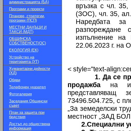
администрацията (БА)
връзка с чл. 35,
Програми и проекти
(ЗОС), чл.
35, ал
Планове, стратегии,
Наредбата за
програми (ПСП)
МЕСТНИ ДАНЪЦИ И
разпореждане
ТАКСИ (МДТ)
изпълнение н
ОБЩИНСКА
СОБСТВЕНОСТ(ОС)
22.06.2023
г. на 
ЕКОЛОГИЯ (ЕК)
Устройство на
територията (УТ)
< style="text-align:ce
Хуманитарни дейности
(ХД)
1. Да се п
Обяви
продажба
на имо
Телефонен указател
представляващ 
Фотогалерия
73496.504.725, с пл
Заседания Общински
съвет
„За земеделски тру
План за защита при
местност „ЗАД БОЛН
бедствия
2.Специални у
Достъп до обществена
информация