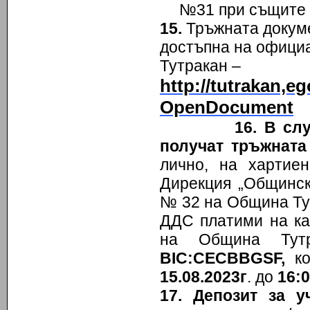
№31 при същите 
15.
Тръжната докуме
достъпна на офици
Тутракан –
http://tutrakan
OpenDocument
16. В сл
получат тръжната
лично, на хартие
Дирекция „Общинск
№ 32 на Община Т
ДДС платими на ка
на Община Тут
BIC:CECBBGSF,
ко
15.08.2023г
. до
16:
17. Депозит за у