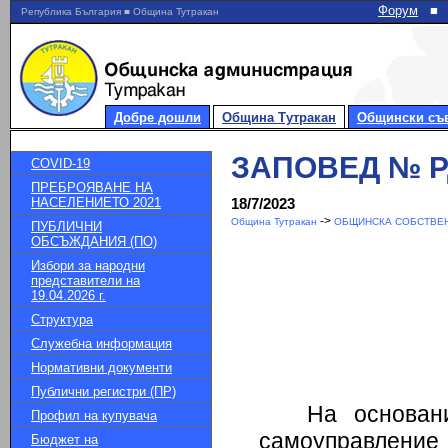
Форум
■
Република България ■ Община Тутракан
Добре дошли
Община Тутракан
Общински съ
ЗАПОВЕД № РД-
COVID-19
ПРЕБРОЯВАНЕ НА
НАСЕЛЕНИЕТО 2021
18/7/2023
->
Община Тутракан
ОБЩИНСКА СОБСТВЕН
ПУБЛИЧНИ
ОБСЪЖДАНИЯ (ПО)
Избори за народни
представители на
19.04.2026 г.
Структура
Служебна информация
Нормативни документи
Публични регистри (ПР)
На основан
Профил на купувача
самоуправление
Бюджет на