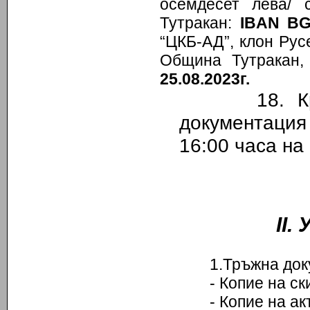
осемдесет лева/ 
Тутракан:
IBAN BG
“ЦКБ-АД”, клон Ру
Община Тутракан
25.08.2023г.
18.
Кр
документаци
16:00 часа на
ІІ.
1.Тръжна док
- Копие на скиц
- Копие на акт з