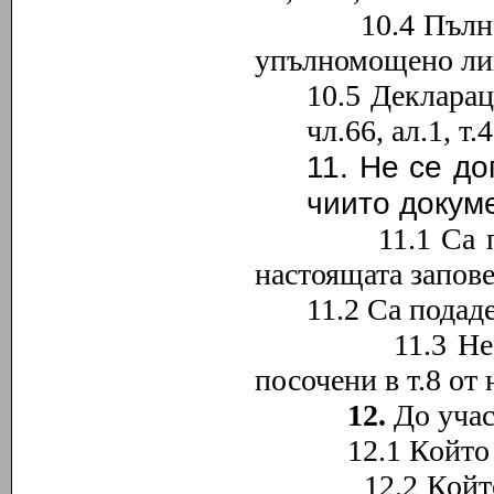
10.4 Пълномощн
упълномощено лиц
10.5 Деклара
чл.66, ал.1, 
11.
Не се доп
чиито докум
11.1 Са подаде
настоящата запове
11.2 Са подад
11.3 Не съдър
посочени в т
.8
от 
12.
До учас
12.1 Който не е
12.2 Който е би