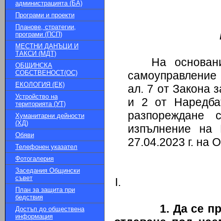
администрацията (БА)
Програми и проекти
Планове, стратегии,
програми (ПСП)
МЕСТНИ ДАНЪЦИ И
ТАКСИ (МДТ)
На основан
ОБЩИНСКА
СОБСТВЕНОСТ(ОС)
самоуправление 
ЕКОЛОГИЯ (ЕК)
ал.
7
от Закона з
Устройство на
и 2 от Наредба
територията (УТ)
разпореждане
Хуманитарни дейности
(ХД)
изпълнение н
Обяви
27.04.2023
г. на 
Телефонен указател
Фотогалерия
Заседания Общински
съвет
План за защита при
бедствия
1. Да се п
Достъп до обществена
информация