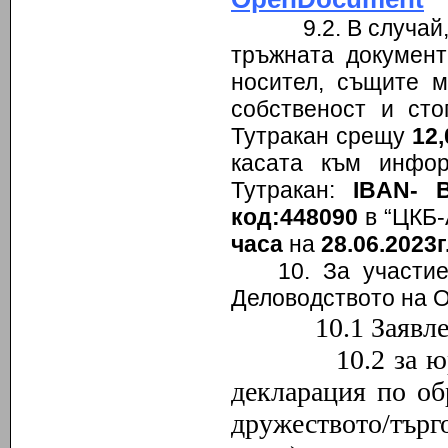
9.2. В случай, че
тръжната документ
носител, същите м
собственост и ст
Тутракан срещу
12,
касата към инфо
Тутракан:
IBAN- 
код:448090
в “ЦКБ-
часа
на
28.06.2023г
10. За участи
Деловодството на 
10.1 Заявление 
10.2 за юридич
декларация по об
дружеството/търго