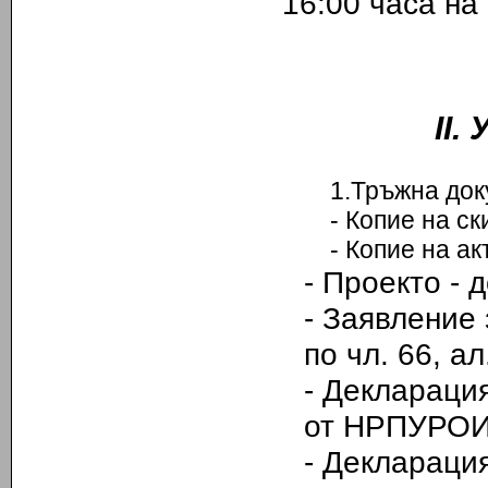
16:00 часа на
ІІ.
1.Тръжна док
- Копие на скиц
- Копие на акт з
-
Проекто - д
-
Заявление 
по чл. 66, а
- Деклараци
от НРПУРОИ
- Декларация