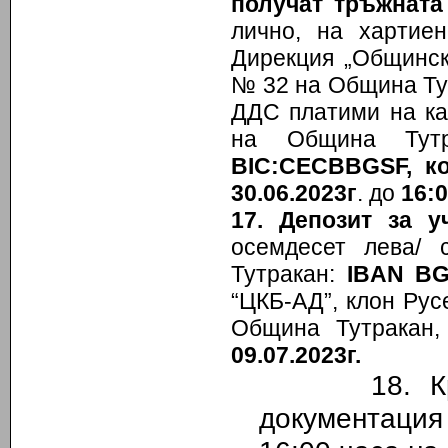
получат тръжната
лично, на хартие
Дирекция „Общинск
№ 32 на Община Т
ДДС платими на ка
на Община Тутр
BIC:CECBBGSF,
к
30.06.2023г
. до
16:
17. Депозит за у
осемдесет лева/ 
Тутракан:
IBAN BG
“ЦКБ-АД”, клон Ру
Община Тутракан
09.07.2023г.
18. Краен
документаци