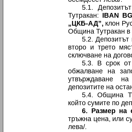
5.1. Депозитъ
Тутракан:
IBAN BG
„ЦКБ-АД”,
клон Рус
Община Тутракан в
5.2. Депозитът
второ и трето мяс
сключване на догов
5.3. В срок о
обжалване на зап
утвърждаване на
депозитите на оста
5.4. Община Т
който сумите по де
6
. Размер на 
тръжна цена, или с
лева/.