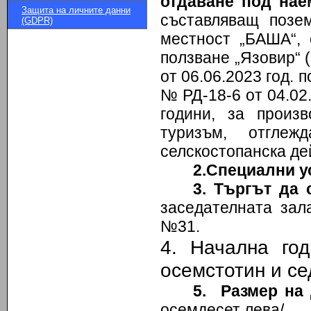
отдаване под нае
Защита на личните данни
съставляващ позе
(GDPR)
местност „БАША“, 
ползване „Язовир“
от 06.06.2023 год. 
№ РД-18-6 от 04.02.
години, за произв
туризъм, отгле
селскостопанска дей
2.Специални у
3. Търгът да с
заседателната зал
№31.
4. Начална г
осемстотин и се
5. Размер на 
осемдесет лева/.