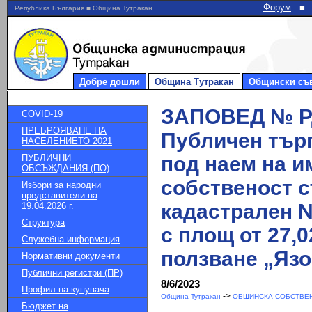
Форум
■
Република България ■ Община Тутракан
Добре дошли
Община Тутракан
Общински съ
ЗАПОВЕД № РД-
COVID-19
ПРЕБРОЯВАНЕ НА
Публичен търг
НАСЕЛЕНИЕТО 2021
ПУБЛИЧНИ
под наем на и
ОБСЪЖДАНИЯ (ПО)
собственост 
Избори за народни
представители на
кадастрален №
19.04.2026 г.
Структура
с площ от 27,0
Служебна информация
ползване „Язо
Нормативни документи
Публични регистри (ПР)
8/6/2023
Профил на купувача
->
Община Тутракан
ОБЩИНСКА СОБСТВЕН
Бюджет на