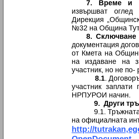
7. Време и 
извършват оглед
Дирекция „Общинск
№32 на Община Тут
8.
Сключване 
документация догов
от Кмета на Община
на издаване на з
участник, но не по-
8.1
. Договор
участник заплати 
НРПУРОИ начин.
9. Други тр
9.1. Тръжната док
на официалната ин
http://tutrakan
OpenDocument