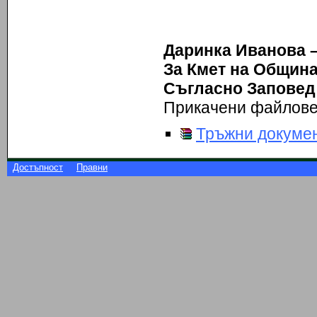
Даринка Иванова –
За Кмет на Община
Съгласно Заповед Р
Прикачени файлов
Тръжни докумен
Достъпност
Правни