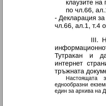
клаузите на 
по чл.66
,
ал.
- Декларация з
чл.66, ал.1, т.
III.
Н
информационн
Тутракан и д
интернет стран
тръжната докуме
Настоящата 
еднообразни екзем
един за архива на