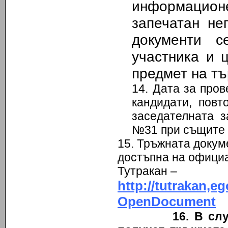
информацион
запечатан не
документи с
участника и 
предмет на тъ
14. Дата за пров
кандидати, пов
заседателната з
№31 при същите 
15. Тръжната докум
достъпна на офици
Тутракан –
http://tutrakan
OpenDocument
16. В сл