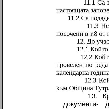
11.1 Са подаде
настоящата запове
11.2 Са подад
11.3 Не съдър
посочени в т
.8
от 
12. До участие 
12.1 Който не е
12.2 Който е би
проведен по реда
календарна година
12.3 Който им
към Община Тутр
13. Краен
документи-