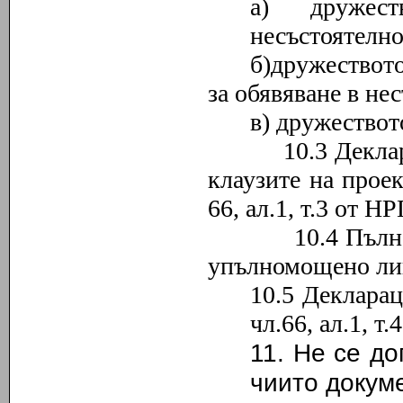
а) дружес
несъстоятелно
б)дружеството
за обявяване в не
в) дружествот
10.3 Декларация
клаузите на прое
66, ал
.1
, т
.
3 от Н
10.4 Пълномощн
упълномощено лиц
10.5 Деклара
чл.66, ал.1, 
11. Не се до
чиито докум