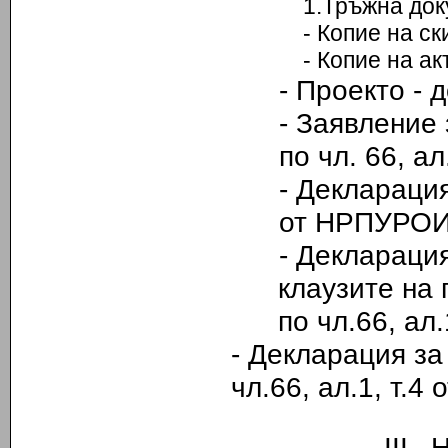
1.Тръжна док
- Копие на скиц
- Копие на акт з
-
Проекто - д
-
Заявление 
по чл. 66, а
- Деклараци
от НРПУРОИ
- Декларация
клаузите на 
по чл.66
,
ал.
- Декларация з
чл.66, ал.1, т.
III.
Н