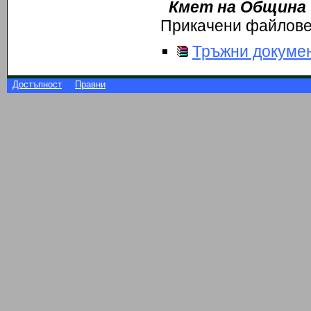
Кмет на Община
Прикачени файлов
Тръжни докумен
Достъпност
Правни