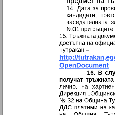
предмет на тъ
14. Дата за пров
кандидати, пов
заседателната з
№31 при същите 
15. Тръжната докум
достъпна на офици
Тутракан –
http://tutrakan
OpenDocument
16. В сл
получат тръжната
лично, на хартие
Дирекция „Общинск
№ 32 на Община Т
ДДС платими на ка
на Община Тут