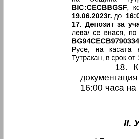
BIC:CECBBGSF
, к
19.06.2023г.
до
16:
17. Депозит за уч
лева/ се внася, п
BG94СЕСB9790334
Русе, на касата
Тутракан, в срок от
18
.
Кр
документаци
16:00 часа на
ІІ.