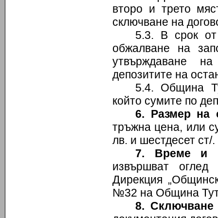
второ и трето мяс
сключване на догов
5.3. В срок о
обжалване на зап
утвърждаване на
депозитите на оста
5.4. Община Т
който сумите по де
6
. Размер на
тръжна цена, или с
лв. и шестдесет ст/.
7. Време и 
извършват оглед
Дирекция „Общинск
№32 на Община Тут
8.
Сключване 