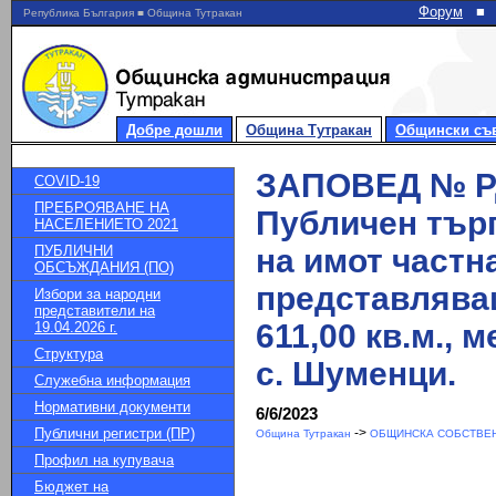
Форум
■
Република България ■ Община Тутракан
Добре дошли
Община Тутракан
Общински съ
ЗАПОВЕД № РД-
COVID-19
ПРЕБРОЯВАНЕ НА
Публичен търг
НАСЕЛЕНИЕТО 2021
ПУБЛИЧНИ
на имот частн
ОБСЪЖДАНИЯ (ПО)
представлява
Избори за народни
представители на
611,00 кв.м., 
19.04.2026 г.
Структура
с. Шуменци.
Служебна информация
Нормативни документи
6/6/2023
Публични регистри (ПР)
->
Община Тутракан
ОБЩИНСКА СОБСТВЕН
Профил на купувача
Бюджет на