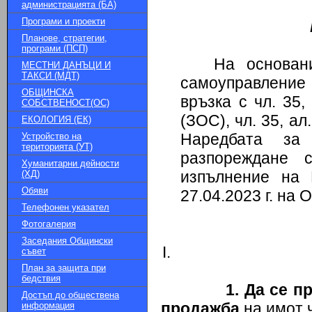
администрацията (БА)
Програми и проекти
Планове, стратегии,
програми (ПСП)
На основан
МЕСТНИ ДАНЪЦИ И
ТАКСИ (МДТ)
самоуправление
ОБЩИНСКА
връзка с чл. 35,
СОБСТВЕНОСТ(ОС)
(ЗОС), чл.
35, ал.
ЕКОЛОГИЯ (ЕК)
Наредбата за
Устройство на
територията (УТ)
разпореждане
Хуманитарни дейности
изпълнение н
(ХД)
Обяви
27.04.2023
г. на 
Телефонен указател
Фотогалерия
Заседания Общински
съвет
План за защита при
бедствия
1. Да се п
Достъп до обществена
продажба
на имот 
информация