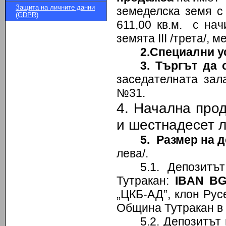
Защита на личните данни
земеделска земя с
(GDPR)
611,00 кв.м. с нач
земята
III
/
трета/, м
2.Специални у
3. Търгът да с
заседателната зал
№31.
4. Начална про
и шестнадесет лв
5. Размер на д
лева/.
5.1. Депозитъ
Тутракан:
IBAN
BG
„ЦКБ-АД”, клон Ру
Община Тутракан в
5.2. Депозитът