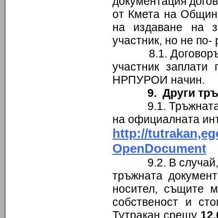
документация догов
от Кмета на Община
на издаване на з
участник, но не по-
8.1. Договорът се
участник заплати 
НРПУРОИ начин.
9. Други тр
9.1. Тръжната док
на официалната ин
http://tutrakan
OpenDocument
9.2. В случай, че
тръжната документ
носител, същите м
собственост и ст
Тутракан срещу
12,