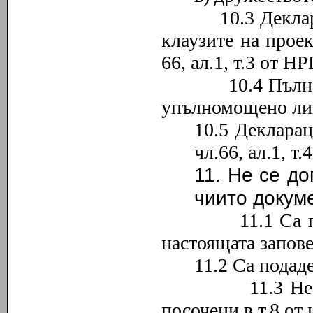
10.3 Декларация
клаузите на прое
66, ал
.1
, т
.
3 от Н
10.4 Пълномощн
упълномощено лиц
10.5 Деклара
чл.66, ал.1, 
11. Не се до
чиито докум
11.1 Са подаде
настоящата запове
11.2 Са подад
11.3 Не съдър
посочени в т
.8
от 