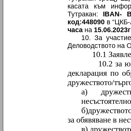
касата към инфо
Тутракан:
IBAN- 
код:448090
в “ЦКБ-
часа
на
15.06.2023г
10. За участи
Деловодството на 
10.1 Заявление 
10.2 за юридич
декларация по об
дружеството/търго
а) дружес
несъстоятелно
б)дружеството
за обявяване в не
в) дружествот