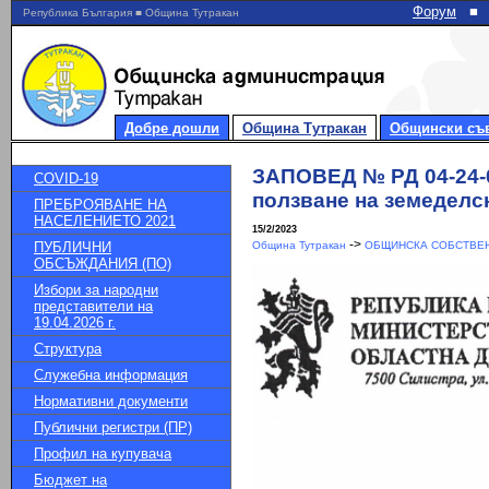
Форум
■
Република България ■ Община Тутракан
Добре дошли
Община Тутракан
Общински съ
ЗАПОВЕД № РД 04-24-0
COVID-19
ползване на земеделск
ПРЕБРОЯВАНЕ НА
НАСЕЛЕНИЕТО 2021
15/2/2023
->
ПУБЛИЧНИ
Община Тутракан
ОБЩИНСКА СОБСТВЕН
ОБСЪЖДАНИЯ (ПО)
Избори за народни
представители на
19.04.2026 г.
Структура
Служебна информация
Нормативни документи
Публични регистри (ПР)
Профил на купувача
Бюджет на