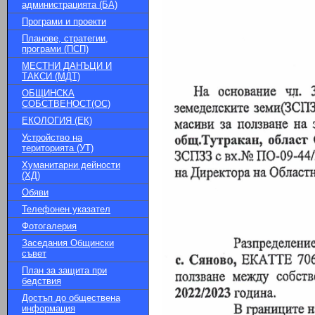
администрацията (БА)
Програми и проекти
Планове, стратегии,
програми (ПСП)
МЕСТНИ ДАНЪЦИ И
ТАКСИ (МДТ)
ОБЩИНСКА
СОБСТВЕНОСТ(ОС)
ЕКОЛОГИЯ (ЕК)
Устройство на
територията (УТ)
Хуманитарни дейности
(ХД)
Обяви
Телефонен указател
Фотогалерия
Заседания Общински
съвет
План за защита при
бедствия
Достъп до обществена
информация