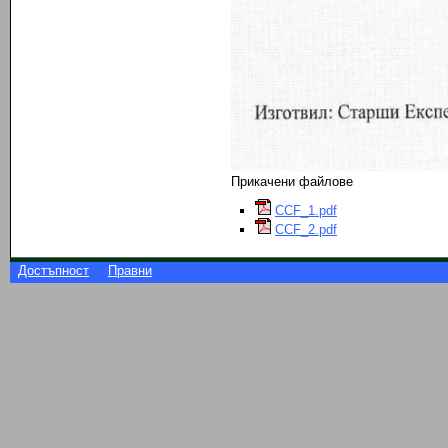
Прикачени файлове
CCF_1.pdf
CCF_2.pdf
Достъпност
Правни