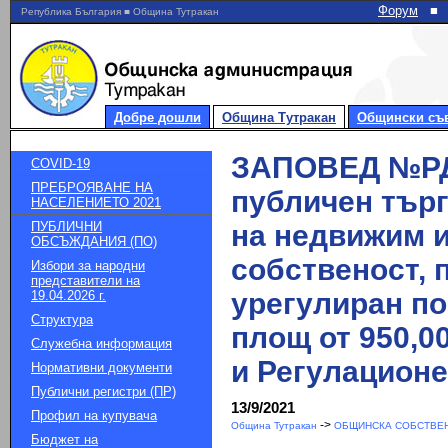
Форум
■
Република България ■ Община Тутракан
Добре дошли
Община Тутракан
Общински съ
ЗАПОВЕД №РД-0
COVID-19
ПРЕБРОЯВАНЕ НА
публичен търг
НАСЕЛЕНИЕТО 2021
ПУБЛИЧНИ
на недвижим и
ОБСЪЖДАНИЯ (ПО)
собственост, 
Избори за народни
представители на
урегулиран поз
19.04.2026 г.
Структура
площ от 950,00
Служебна информация
и Регулационе
Нормативни документи
Публични регистри (ПР)
13/9/2021
Профил на купувача
->
Община Тутракан
ОБЩИНСКА СОБСТВЕН
Бюджет на