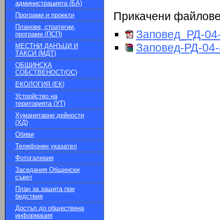
администрацията (БА)
Прикачени файлов
Програми и проекти
Планове, стратегии,
Заповед_РД-04-
програми (ПСП)
Заповед-РД-04-
МЕСТНИ ДАНЪЦИ И
ТАКСИ (МДТ)
ОБЩИНСКА
СОБСТВЕНОСТ(ОС)
ЕКОЛОГИЯ (ЕК)
Устройство на
територията (УТ)
Хуманитарни дейности
(ХД)
Обяви
Телефонен указател
Фотогалерия
Заседания Общински
съвет
План за защита при
бедствия
Достъп до обществена
информация