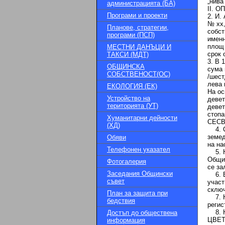
„нива
администрацията (БА)
II. 
Програми и проекти
2. И.
№ хх,
Планове, стратегии,
собст
програми (ПСП)
именн
площ 
МЕСТНИ ДАНЪЦИ И
срок 
ТАКСИ (МДТ)
3. В 
ОБЩИНСКА
сума 
СОБСТВЕНОСТ(ОС)
/шест
лева 
ЕКОЛОГИЯ (ЕК)
На ос
Устройство на
девет
територията (УТ)
девет
стопа
Хуманитарни дейности
CECBB
(ХД)
4. Сл
земед
Обяви
на на
Телефонен указател
5. На
Общин
Фотогалерия
се за
Заседания Общински
6. В 
съвет
участ
сключ
План за защита при
7. На
бедствия
регис
8. На
Достъп до обществена
ЦВ
информация