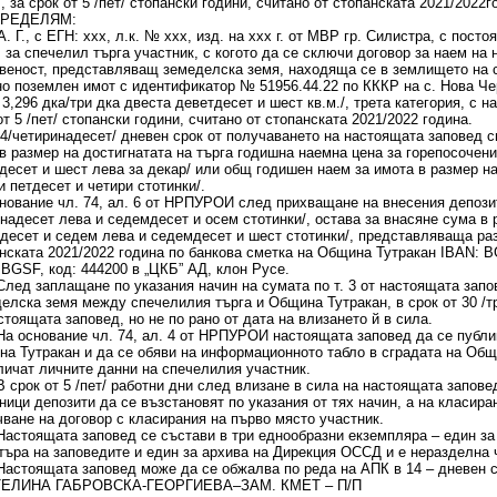
”, за срок от 5 /пет/ стопански години, считано от стопанската 2021/2022
ОПРЕДЕЛЯМ:
 А. Г., с ЕГН: ххх, л.к. № ххх, изд. на ххх г. от МВР гр. Силистра, с посто
 за спечелил търга участник, с когото да се сключи договор за наем на
веност, представляващ земеделска земя, находяща се в землището на с
о поземлен имот с идентификатор № 51956.44.22 по КККР на с. Нова Чер
3,296 дка/три дка двеста деветдесет и шест кв.м./, трета категория, с на
от 5 /пет/ стопански години, считано от стопанската 2021/2022 година.
14/четиринадесет/ дневен срок от получаването на настоящата заповед 
в размер на достигнатата на търга годишна наемна цена за горепосочени
десет и шест лева за декар/ или общ годишен наем за имота в размер н
и петдесет и четири стотинки/.
нование чл. 74, ал. 6 от НРПУРОИ след прихващане на внесения депозит
надесет лева и седемдесет и осем стотинки/, остава за внасяне сума в р
десет и седем лева и седемдесет и шест стотинки/, представляваща ра
нската 2021/2022 година по банкова сметка на Община Тутракан IBAN: B
GSF, код: 444200 в „ЦКБ” АД, клон Русе.
ед заплащане по указания начин на сумата по т. 3 от настоящата запо
елска земя между спечелилия търга и Община Тутракан, в срок от 30 /тр
стоящата заповед, но не по рано от дата на влизането й в сила.
 основание чл. 74, ал. 4 от НРПУРОИ настоящата заповед да се публик
а Тутракан и да се обяви на информационното табло в сградата на Общи
личат личните данни на спечелилия участник.
срок от 5 /пет/ работни дни след влизане в сила на настоящата запове
ници депозити да се възстановят по указания от тях начин, а на класира
ване на договор с класирания на първо място участник.
стоящата заповед се състави в три еднообразни екземпляра – един за 
търа на заповедите и един за архива на Дирекция ОССД и е неразделна ч
стоящата заповед може да се обжалва по реда на АПК в 14 – дневен с
ЕТЕЛИНА ГАБРОВСКА-ГЕОРГИЕВА–