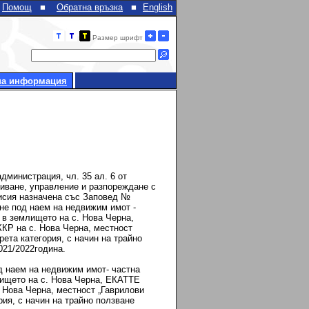
Помощ
■
Обратна връзка
■
English
Размер шрифт
на информация
дминистрация, чл. 35 ал. 6 от
обиване, управление и разпореждане с
мисия назначена със Заповед №
ане под наем на недвижим имот -
в землището на с. Нова Черна,
КР на с. Нова Черна, местност
рета категория, с начин на трайно
2021/2022година.
од наем на недвижим имот- частна
ището на с. Нова Черна, ЕКАТТЕ
 Нова Черна, местност „Гаврилови
ория, с начин на трайно ползване