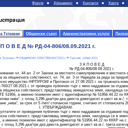
Форум
■
Абонамент
■
Контакти
■
Карта
■
а Тутракан
Общински съвет
Административни услуги
Полез
 П О В Е Д № РД-04-806/08.09.2021 г.
1
->
->
 Тутракан
ОБЩИНСКА СОБСТВЕНОСТ(ОС)
Търгове, обяви (ОС)
З А П О В Е Д
№ РД-04-806/08.09.2021 г.
нование чл. 44 ал. 2 от Закона за местното самоуправление и местната а
а за общинската собственост, чл. 74, ал. 3 от Наредба за реда за прид
ско имущество /НРПУРОИ/ и Протокол от 27.08.2021 г. на тръжната ко
-760/27.08.2021 г. от проведен публичен търг с явно наддаване за отдав
а общинска собственост, представляващ земеделска земя, находяща се 
Е 51956, а именно поземлен имот с идентификатор № 51956.44.22 по КК
илови ниви”, с площ 3,296 дка/три дка двеста деветдесет и шест кв.м./, т
ане „нива”, за срок от 5 /пет/ стопански години, считано от стопанската 
. УТВЪРЖДАВАМ:
зултатите от проведения публичен търг с явно наддаване за отдаване п
ска собственост, представляващ земеделска земя, находяща се в земл
, а именно поземлен имот с идентификатор № 51956.44.22 по КККР на с.
, с площ 3,296 дка/три дка двеста деветдесет и шест кв.м./, трета катег