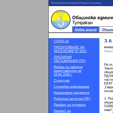
Република България ■ Община Тутракан
Добре дошли
Общин
З А
COVID-19
ПРЕБРОЯВАНЕ НА
8/9/202
НАСЕЛЕНИЕТО 2021
Община
ПУБЛИЧНИ
ОБСЪЖДАНИЯ (ПО)
На ос
Избори за народни
Закон
представители на
общин
19.04.2026 г.
РД-04
частн
Структура
ЕКАТТ
Служебна информация
„Гавр
ползв
Нормативни документи
І
1. Ре
Публични регистри (ПР)
общин
Профил на купувача
51956
ниви”
Бюджет на