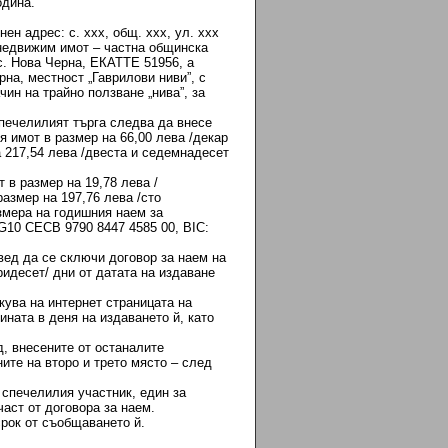
година.
янен адрес: с. ххх, общ. ххх, ул. ххх
 недвижим имот – частна общинска
. Нова Черна, ЕКАТТЕ 51956, а
на, местност „Гаврилови ниви”, с
чин на трайно ползване „нива”, за
спечелилият търга следва да внесе
я имот в размер на 66,00 лева /декар
а 217,54 лева /двеста и седемнадесет
 в размер на 19,78 лева /
азмер на 197,76 лева /сто
змера на годишния наем за
G10 CECB 9790 8447 4585 00, BIC:
вед да се сключи договор за наем на
идесет/ дни от датата на издаване
ува на интернет страницата на
ната в деня на издаването й, като
д, внесените от останалите
ните на второ и трето място – след
спечелилия участник, един за
аст от договора за наем.
рок от съобщаването й.
ЗАМ. КМЕТ – П/П