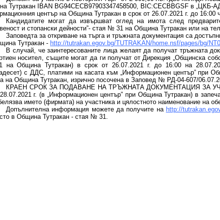
а Тутракан IBAN BG94СЕСB97903347458500, BIC:CECBBGSF в „ЦКБ-АД”,
мационния център на Община Тутракан в срок от 26.07.2021 г. до 16:00 ча
Кандидатите
могат да извършват оглед на имота след предварит
веност и стопански дейности”- стая № 31 на Община Тутракан или на тел
Заповедта за откриване на търга и тръжната документация са достъп
щина Тутракан -
http://tutrakan.egov.bg/TUTRAKAN/home.nsf/pages/bg/
В случай, че заинтересованите лица желаят да получат тръжната док
ртиен носител, същите могат да ги получат от
Дирекция „Общинска собст
 на Община Тутракан) в срок от 26.07
.20
21 г. до 16:00 на 28.07.2
адесет) с ДДС, платими на касата към „Информационен център” при Об
а на Община Тутракан, изрично посочена в Заповед №
РД-04-607/06.07.20
КРАЕН СРОК ЗА ПОДАВАНЕ НА ТРЪЖНАТА ДОКУМЕНТАЦИЯ ЗА УЧА
 28.07.2021 г. (в „Информационен център” при Община Тутракан) в запе
белязва името (фирмата) на участника и цялостното наименование на обе
Допълнителна информация можете да получите на
http://tutrakan.ego
сто в Община Тутракан - стая № 3
1
.