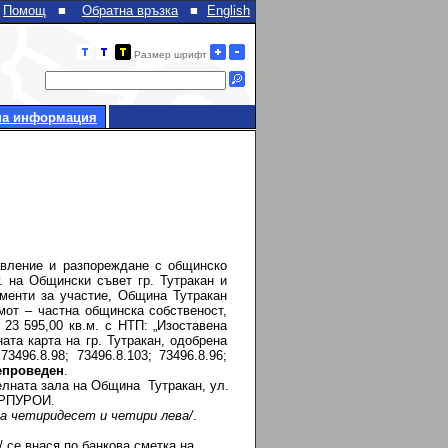
Помощ
■
Обратна връзка
■
English
Размер шрифт
на информация
ение и разпореждане с общинско
 на Общински съвет гр. Тутракан и
ументи за участие, Община Тутракан
от – частна общинска собственост,
3 595,00 кв.м. с НТП: „Изоставена
ната карта на гр. Тутракан, одобрена
3496.8.98; 73496.8.103; 73496.8.96;
епроведен
.
телната зала на Община Тутракан, ул.
 НРПУРОИ.
а четиридесет и четири лева/
.
/ се внася по банкова сметка на