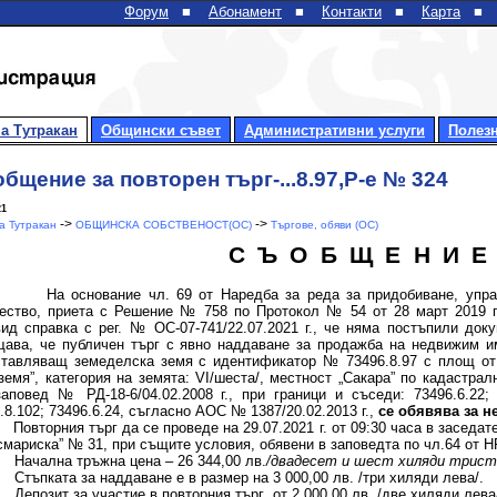
Форум
■
Абонамент
■
Контакти
■
Карта
■
а Тутракан
Общински съвет
Административни услуги
Полез
бщение за повторен търг-...8.97,Р-е № 324
21
->
->
 Тутракан
ОБЩИНСКА СОБСТВЕНОСТ(ОС)
Търгове, обяви (ОС)
С Ъ О Б Щ Е Н И Е
снование чл. 69 от Наредба за реда за придобиване, управл
ство, приета с Решение № 758 по Протокол № 54 от 28 март 2019 г.
ид справка с рег. № ОС-07-741/22.07.2021 г., че няма постъпили док
ава, че публичен търг с явно наддаване за продажба на недвижим им
тавляващ земеделска земя с идентификатор № 73496.8.97 с площ от 2
земя”, категория на земята: VІ/шеста/, местност „Сакара” по кадастрал
аповед № РД-18-6/04.02.2008 г., при граници и съседи: 73496.6.22; 7
.8.102; 73496.6.24, съгласно АОС № 1387/20.02.2013 г.,
се обявява за н
Повторния търг да се проведе на 29.07.2021 г. от 09:30 часа в заседа
смариска” № 31, при същите условия, обявени в заповедта по чл.64 от
Начална тръжна цена – 26 344,00 лв.
/двадесет и шест хиляди трист
Стъпката за наддаване е в размер на 3 0
00,00 лв. /три хиляди лева/.
Депозит за участие в повторния търг от 2 000,00 лв. /две хиляди лева