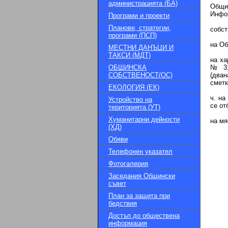
администрацията (БА)
Общин
Инфор
Програми и проекти
Планове, стратегии,
собст
програми (ПСП)
на Об
МЕСТНИ ДАНЪЦИ И
ТАКСИ (МДТ)
на ха
ОБЩИНСКА
№ 31
СОБСТВЕНОСТ(ОС)
(дван
сметк
ЕКОЛОГИЯ (ЕК)
ч. на
Устройство на
се от
територията (УТ)
Хуманитарни дейности
на мя
(ХД)
Обяви
Телефонен указател
Фотогалерия
Заседания Общински
съвет
План за защита при
бедствия
Достъп до обществена
информация