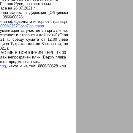
 клон Русе, на касата към
са на 28.07.2021 г.
елна заявка в Дирекция „Общинска
. 0866/60628;
ни на официалната интернет страница
NT0000A216?OpenDocument
.
ументация за участие в търга лично,
веност и стопански дейности” (Стая
021 г., срещу сумата от 12,00 лева
щина Тутракан или по банков път, по
21 г.
СТИЕ В ПОВТОРНИЯ ТЪРГ: 16:00
чатан непрозрачен плик. Върху плика
кта, предмет на търга.
v.bg
, както и на тел: 0866/60628 или