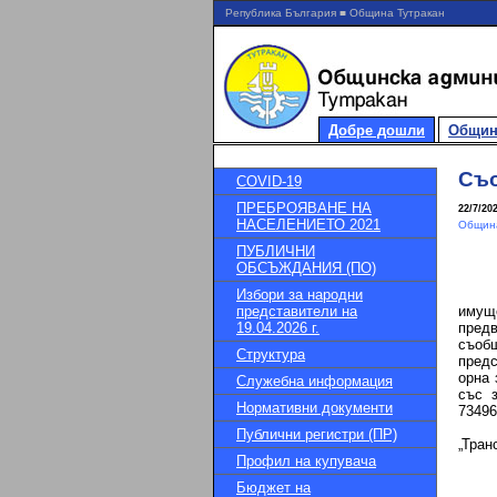
Република България ■ Община Тутракан
Добре дошли
Общин
Съо
COVID-19
ПРЕБРОЯВАНЕ НА
22/7/20
НАСЕЛЕНИЕТО 2021
Община
ПУБЛИЧНИ
ОБСЪЖДАНИЯ (ПО)
Избори за народни
На о
представители на
имуще
19.04.2026 г.
предв
съобщ
Структура
предс
орна 
Служебна информация
със з
Нормативни документи
73496
Публични регистри (ПР)
„Тран
Профил на купувача
Бюджет на