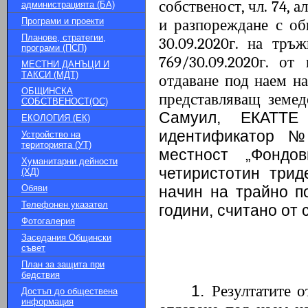
собственост, чл.
74
, а
администрацията (БА)
Програми и проекти
и разпореждане с 
Планове, стратегии,
30
.0
9
.20
20
г. на тръ
програми (ПСП)
769
/
30
.0
9
.20
20
г. от 
МЕСТНИ ДАНЪЦИ И
ТАКСИ (МДТ)
отдаване под наем н
ОБЩИНСКА
представляващ земед
СОБСТВЕНОСТ(ОС)
Самуил, ЕКАТТЕ
ЕКОЛОГИЯ (ЕК)
идентификатор №
Устройство на
територията (УТ)
местност „Фондо
Хуманитарни дейности
четиристотин триде
(ХД)
Обяви
начин на трайно по
Телефонен указател
години, считано от 
Фотогалерия
Заседания Общински
съвет
План за защита при
бедствия
1.
Резултатите 
Достъп до обществена
информация