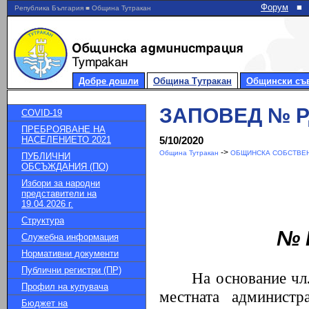
Форум
■
Република България ■ Община Тутракан
Добре дошли
Община Тутракан
Общински съ
ЗАПОВЕД № РД-
COVID-19
ПРЕБРОЯВАНЕ НА
НАСЕЛЕНИЕТО 2021
5/10/2020
->
Община Тутракан
ОБЩИНСКА СОБСТВЕН
ПУБЛИЧНИ
ОБСЪЖДАНИЯ (ПО)
Избори за народни
представители на
19.04.2026 г.
Структура
№ Р
Служебна информация
Нормативни документи
Публични регистри (ПР)
На основание чл.
Профил на купувача
местната администр
Бюджет на