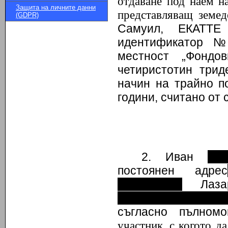
отдаване под наем н
Защита на личните данни
представляващ земед
(GDPR)
Самуил, ЕКАТТЕ
идентификатор №
местност „Фондо
четиристотин триде
начин на трайно по
години, считано от 
2. Иван
……
постоянен адрес
……………..
Лаза
………………………
съгласно пълно
участник, с когото д