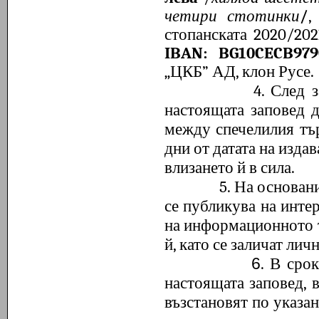
четири стотинки
/
,
стопанската 2020/20
IBAN: BG10CECB979
„ЦКБ” АД, клон Русе.
4. След 
настоящата заповед д
между спечелилия тъ
дни от датата на издав
влизането й в сила.
5. На основан
се публикува на инте
на информационното т
й, като се заличат ли
6
. В сро
настоящата заповед, 
възстановят по указан