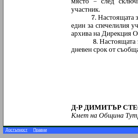
място – след сключ
участник.
7. Настоящата запов
един за спечелилия уч
архива на Дирекция ОС
8. Настоящата запо
дневен срок от съобща
Д-Р ДИМИТЪР СТ
Кмет на Община Тут
Достъпност
Правни