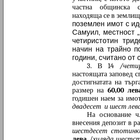
частна общинска с
находяща се в землищ
поземлен имот с и
Самуил, местност „
четиристотин триде
начин на трайно по
години, считано от 
3
. В 14
/чети
настоящата заповед сп
достигнатата на тър
размер на
60,00
лев
годишен наем за имо
двадесет и шест лев
На основание ч
внесения депозит в р
шестдесет стотинк
лева
/
хиляда шестст