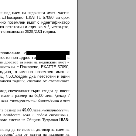
не под наем на недвижим имот- частна
а
с.Пожарево, ЕКАТТЕ 57090, за срок
менно поземлен имот с идентификатор
 петстотин и един кв.м./, четвърта,
т стопанската 2020/2021 година.
равление с
…………………………..,
остоянен адрес гр
………………….,
в
ючи договор за наем на недвижим имот –
лището на
с.Пожарево, ЕКАТТЕ 57090,
1година, а именно поземлен имот с
щ 7,501/седем дка петстотин и един
ански години, считано от стопанската
вед спечелилият търга следва да внесе
 имот в размер на 66,00 лева /декар
/
7 лева
/четиристотин деветдесет и пет
т в размер на
45,00 лева
/четиридесет и
и петдесет лева и седем стотинки
/
,
анкова сметка на Община Тутракан
IBAN:
аповед да се сключи договор за наем на
идесет/
дни от датата на издаване на