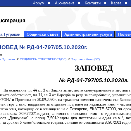
Форум
■
Абонамент
■
Контакти
■
Карта
■
а Тутракан
Общински съвет
Административни услуги
Полез
ОВЕД № РД-04-797/05.10.2020г.
20
->
->
 Тутракан
ОБЩИНСКА СОБСТВЕНОСТ(ОС)
Търгове, обяви (ОС)
ЗАПОВЕД
№
РД-04-797
/05.10.2020г.
На основание чл. 44 ал. 2 от Закона за местното самоуправление и местната 
ската собственост, чл.
74
, ал.
3
от Наредба за реда за придобиване, управлени
УРОИ/ и Протокол от
30
.0
9
.20
20
г. на тръжната комисия назначена със Запо
чен търг с явно наддаване за отдаване под наем на недвижим имот - частн
елска земя, находяща се в землището на
с.Пожарево, ЕКАТТЕ 57090, за срок 
топанската 2020/2021година, а именно поземлен имот с идентифика
ост „Дущубака”, с площ 7,501/седем дка петстотин и един кв.м./, че
”,
за срок от 5
/пет/
стопански години, считано от стопанската 2020/2021 годи