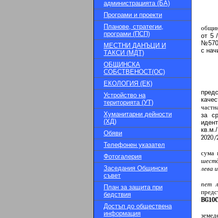
администрацията (БА)
Програми и проекти
Планове, стратегии,
общин
програми (ПСП)
от 5 
№5709
МЕСТНИ ДАНЪЦИ И
с нач
ТАКСИ (МДТ)
ОБЩИНСКА
СОБСТВЕНОСТ(ОС)
ЕКОЛОГИЯ (ЕК)
пред
Устройство на
качес
територията (УТ)
частн
Хуманитарни дейности
за с
(ХД)
идент
кв.м.
Обяви
2020/
Телефонен указател
сума 
Фотогалерия
шестд
Заседания Общински
лева 
съвет
пет л
План за защита при
предс
бедствия
BG10C
Достъп до обществена
информация
земед