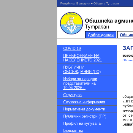
Република България ■ Община Тутракан
Добре дошли
Общин
ЗАП
COVID-19
ПРЕБРОЯВАНЕ НА
5/10/20
НАСЕЛЕНИЕТО 2021
Община
ПУБЛИЧНИ
ОБСЪЖДАНИЯ (ПО)
Избори за народни
представители на
19.04.2026 г.
Структура
общин
/НРП
Служебна информация
публи
Нормативни документи
земед
от с
Публични регистри (ПР)
местн
Профил на купувача
„нива
Бюджет на