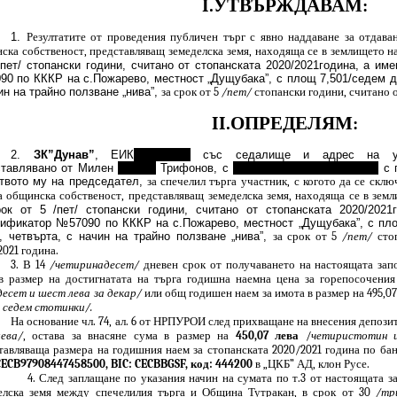
I.УТВЪРЖДАВАМ:
1.
Резултатите от проведения
публичен търг с явно наддаване за отдава
ска собственост, представляващ земеделска земя, находяща се в землището н
/пет/ стопански години, считано от стопанската 2020/2021година, а и
0 по КККР на с.Пожарево, местност „Дущубака”, с площ 7,501/седем дка
ин на трайно ползване „нива”,
за срок от 5
/пет/
стопански години, считано о
II.ОПРЕДЕЛЯМ:
2.
ЗК”Дунав”
, ЕИК
…………..,
със седалище и адрес на уп
ставлявано от Милен
……….
Трифонов, с
……………………………….,
с п
твото му на председател,
за спечелил търга
участник, с когото да се скл
а общинска собственост,
представляващ
земеделска земя, находяща се в зем
рок от 5 /пет/ стопански години, считано от стопанската 2020/202
ификатор №57090 по КККР на с.Пожарево, местност „Дущубака”, с пло
/, четвърта, с начин на трайно ползване „нива”,
за срок от 5
/пет/
стоп
2021 година.
3
. В 14
/четиринадесет/
дневен срок от получаването на настоящата запо
в размер на достигнатата на търга годишна наемна цена за горепосочения
есет и шест лева за декар/
или общ годишен наем за имота в размер на 495,0
и седем стотинки/.
На основание чл. 74, ал. 6 от НРПУРОИ след прихващане на внесения депози
ева/
, остава за внасяне сума в размер на
450,07 лева
/
четиристотин 
тавляваща размера на годишния наем за стопанската 2020/2021 година по б
ECB97908447458500, BIC: CECBBGSF,
код: 444200
в „ЦКБ” АД, клон Русе.
4. След заплащане по указания начин на сум
ата
по т.3 от настоящата з
елска земя между спечелилия търга и Община Тутракан, в срок от 30
/тр