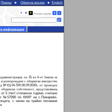
Помощ
■
Обратна връзка
■
English
Размер шрифт
на информация
администрация, чл. 35 ал. 6 от Закона за
е и разпореждане с общинско имущество
вед №РД-04-
769
/
30
.0
9
.20
20
г. от проведен
а общинска собственост, представляващ
от 5 /пет/ стопански години, считано
тор №57090 по КККР на с.Пожарево,
твърта, с начин на трайно ползване
на